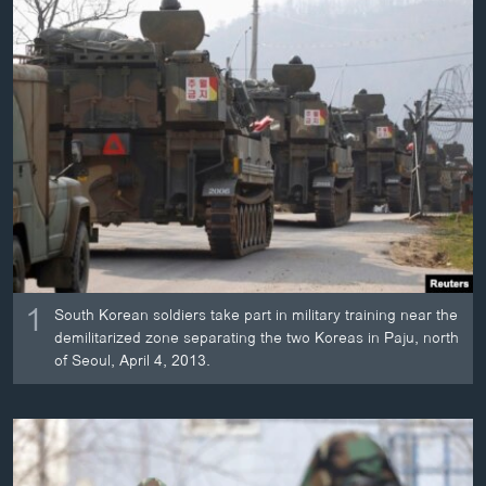
ວິທະຍາສາດ-ເທັກໂນໂລຈີ
ທຸລະກິດ
ພາສາອັງກິດ
ວີດີໂອ
ສຽງ
ລາຍການກະຈາຍສຽງ
ຕິດຕາມພວກເຮົາ ທີ່
ລາຍງານ
1
South Korean soldiers take part in military training near the
ພາສາຕ່າງໆ
demilitarized zone separating the two Koreas in Paju, north
of Seoul, April 4, 2013.