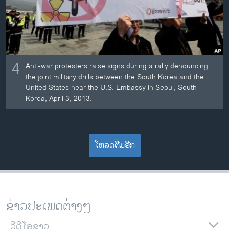
4
Anti-war protesters raise signs during a rally denouncing
the joint military drills between the South Korea and the
United States near the U.S. Embassy in Seoul, South
Korea, April 3, 2013.
ໂຫລດຕື່ມອີກ
ຂ່າວປະເພດຕ່າງໆ
ວີດີໂອຂ່າວ