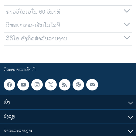
ຂ່າວວີໂອເອໃນ 60 ວິນາທີ
ວິທະຍາສາດ-ເທັກໂນໂລຈີ
ວີດີໂອ ອັງກິດສຳລັບລາຍງານ
ຕິດຕາມພວກເຮົາ ທີ່
ເບິ່ງ
ຟັງສຽງ
ຂ່າວແລະລາຍງານ