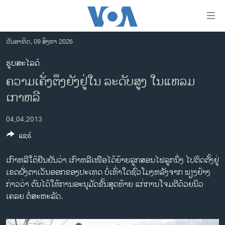
ລິ້ງ
ສຳຫລັບ
ເຂົ້າ
ວັນອາທິດ, 09 ສິງຫາ 2026
ຫາ
ໂຮມເພຈ
ຮູບສະໄລດ໌
ຂ້າມ
ລາວ
ຄວາມເຄັ່ງຕຶງຍັງຢູ່ໃນ ລະດັບສູງ ໃນແຫລມ
ຂ້າມ
ອາເມຣິກາ
ຂ້າມ
ເກາຫລີ
ໄປ
ການເລືອກຕັ້ງ ປະທານາທີບໍດີ ສະຫະລັດ 2024
ຫາ
04,04,2013
ຂ່າວ​ຈີນ
ຊອກ
ແຊຣ໌
ຄົ້ນ
ໂລກ
ເກົາຫລີໃຕ້ຢືນຢັນວ່າ ເກົາຫລີເໜືອໄດ້ຍ້າຍລູກສອນໄຟລູກນຶ່ງ ໄປຕິດຕັ້ງຢູ່
ເອເຊຍ
ເຂດຝັ່ງຕາເວັນອອກຂອງປະເທດ ບໍ່ເທົ່າໃດຊົ່ວໂມງຫລັງຈາກ ພຽງຢ້າງ
ອິດສະຫຼະພາບດ້ານການຂ່າວ
ກ່າວວ່າ ຕົນໄດ້ໃຫ້ການອະນຸມັດຂັ້ນສຸດທ້າຍ ແກ່ການໂຈມຕີດ້ວຍນິວ
ເຄລຍ ຕໍ່ສະຫະລັດ.
ຊີວິດຊາວລາວ
ຊຸມຊົນຊາວລາວ