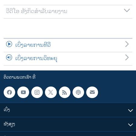
ວີດີໂອ ອັງກິດສຳລັບລາຍງານ
ເບິ່ງລາຍການທີວີ
ເບິ່ງລາຍການວິທະຍຸ
ຕິດຕາມພວກເຮົາ ທີ່
ເບິ່ງ
ຟັງສຽງ