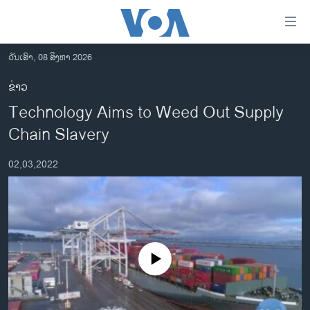
ລິ້ງ
ສຳຫລັບ
ເຂົ້າ
ວັນເສົາ, 08 ສິງຫາ 2026
ຫາ
ໂຮມເພຈ
ຂ່າວ
ຂ້າມ
ລາວ
Technology Aims to Weed Out Supply
ຂ້າມ
ອາເມຣິກາ
ຂ້າມ
Chain Slavery
ໄປ
ການເລືອກຕັ້ງ ປະທານາທີບໍດີ ສະຫະລັດ 2024
ຫາ
02,03,2022
ຂ່າວ​ຈີນ
ຊອກ
ຄົ້ນ
ໂລກ
ເອເຊຍ
ອິດສະຫຼະພາບດ້ານການຂ່າວ
No media source currently available
ຊີວິດຊາວລາວ
ຊຸມຊົນຊາວລາວ