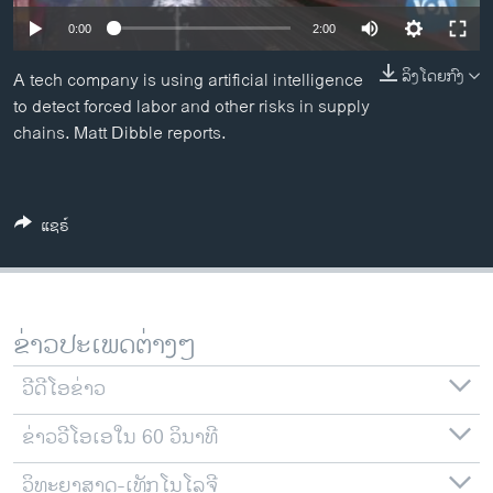
ວິທະຍາສາດ-ເທັກໂນໂລຈີ
0:00
2:00
ທຸລະກິດ
ລິງໂດຍກົງ
A tech company is using artificial intelligence
ພາສາອັງກິດ
to detect forced labor and other risks in supply
chains. Matt Dibble reports.
ວີດີໂອ
ສຽງ
ລາຍການກະຈາຍສຽງ
ແຊຣ໌
ຕິດຕາມພວກເຮົາ ທີ່
ລາຍງານ
ຂ່າວປະເພດຕ່າງໆ
ພາສາຕ່າງໆ
ວີດີໂອຂ່າວ
ຂ່າວວີໂອເອໃນ 60 ວິນາທີ
ວິທະຍາສາດ-ເທັກໂນໂລຈີ