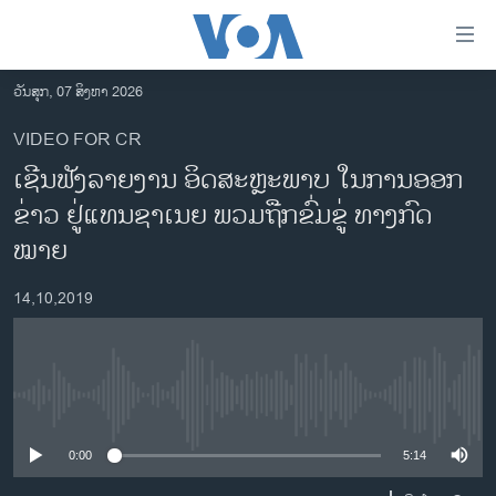
ລິ້ງ
ສຳຫລັບ
ເຂົ້າ
ວັນສຸກ, 07 ສິງຫາ 2026
ຫາ
ໂຮມເພຈ
VIDEO FOR CR
ຂ້າມ
ລາວ
ເຊີນ​ຟັງ​ລາຍ​ງານ ອິດ​ສະ​ຫຼະ​ພາບ ໃນ​ການ​ອອກ​
ຂ້າມ
ອາເມຣິກາ
ຂ້າມ
ຂ່າວ ຢູ່​ແທນ​ຊາ​ເນຍ ພວມ​ຖືກ​ຂົ່ມ​ຂູ່ ທາງ​ກົດ​
ໄປ
ການເລືອກຕັ້ງ ປະທານາທີບໍດີ ສະຫະລັດ 2024
ໝາຍ
ຫາ
ຂ່າວ​ຈີນ
ຊອກ
14,10,2019
ຄົ້ນ
ໂລກ
ເອເຊຍ
ອິດສະຫຼະພາບດ້ານການຂ່າວ
No media source currently available
ຊີວິດຊາວລາວ
0:00
5:14
ຊຸມຊົນຊາວລາວ