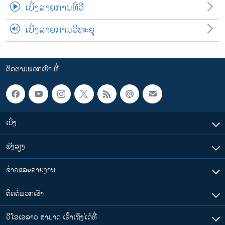
ເບິ່ງລາຍການທີວີ
ເບິ່ງລາຍການວິທະຍຸ
ຕິດຕາມພວກເຮົາ ທີ່
ເບິ່ງ
ຟັງສຽງ
ຂ່າວແລະລາຍງານ
ຕິດຕໍ່ພວກເຮົາ
ວີໂອເອລາວ ສາມາດ ເຂົ້າເຖິງໄດ້ທີ່