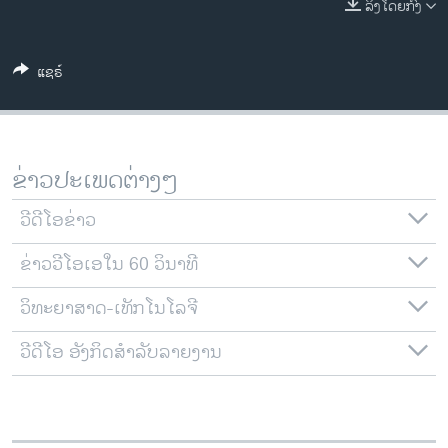
ລິງໂດຍກົງ
ວິທະຍາສາດ-ເທັກໂນໂລຈີ
ທຸລະກິດ
ແຊຣ໌
ພາສາອັງກິດ
ວີດີໂອ
ສຽງ
ຂ່າວປະເພດຕ່າງໆ
ລາຍການກະຈາຍສຽງ
ຕິດຕາມພວກເຮົາ ທີ່
ວີດີໂອຂ່າວ
ລາຍງານ
ຂ່າວວີໂອເອໃນ 60 ວິນາທີ
ວິທະຍາສາດ-ເທັກໂນໂລຈີ
ພາສາຕ່າງໆ
ວີດີໂອ ອັງກິດສຳລັບລາຍງານ