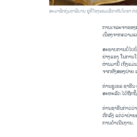
ສະ​ມ​າ​ຊິກ​ກຸ່ມຕາ​ລິ​ບານ ​ຢູ​່​ທີ່ໂຮງ​ແຮມ​ເຊີ​ຣາ​ຕັນໂດ​ຮາ
ການ​ເຈ​ລະ​ຈາຂອງ​ກຸ່ມ
ເນຶ່ອງ​ຈາກ​ຄວາມ​ແຕກ
​ສະ​ພາບ​ການ​ບໍ່​ໄປ​ບ
ຢ່າງ​ແຮງ ​ໃນ​ການ​ໂຈມ​
ຜ່ານ​ມານີ້ ເຖິງ​ແມ່ນ
ຈາກທັງ​ສອງ​ຝ່າຍ ແລະ
ທ່ານ​ຊູ​ເຮ​ລ ຊ​າ​ຮີນ 
ສະ​ຫະ​ລັດ ​ໄດ້​ຖືກ​ຖ
ທ່ານ​ຊາ​ຮີນ​ກ່າວ​ວ່
ຕົກ​ລົງ ແຕ່​ວ່າ​ຝ່າຍ
ການດຳ​ເນີນ​ງານ.