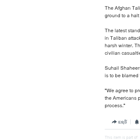
The Afghan Tali
ground to a halt
The latest stan
in Taliban atta
harsh winter. T
civilian casualt
Suhail Shaheen,
is to be blamed 
"We agree to pr
the Americans p
process."
ແຊຣ໌
This item is part of