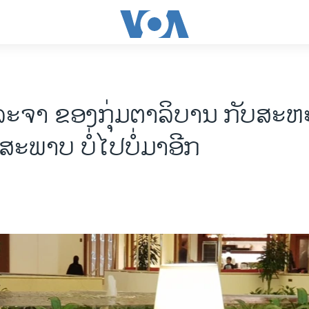
ະ​ຈາ ຂອງ​ກຸ່ມຕາ​ລິ​ບານ ​​ກັບ​ສະ​ຫ
​ສະ​ພາບ​ ​ບໍ່​ໄປ​ບໍ່​ມາ​ອີກ