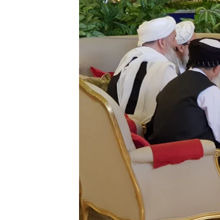
ວິທະຍາສາດ-ເທັກໂນໂລຈີ
ທຸລະກິດ
ພາສາອັງກິດ
ວີດີໂອ
ສຽງ
ລາຍການກະຈາຍສຽງ
ລາຍງານ