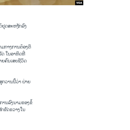
​ຢຸດ​ສ​ະ​ຫງັກ​ລົງ
ທ່າມ​ກາງ​ການຕ້ອງ​ຕິ​
ັດ ໃນ​ອາ​ທິດ​ທີ່​
າ​ຍ​ຄົນເສຍ​ຊີ​ວິດ
ນ​ສຸກວານ​ນີ້ວ່າ ຝ່າຍ​
ການ​ລົງ​ນາມ​ຂອງ​ຂໍ້​
​ສັກ​ຂັດຂວາງ​ໃນ​