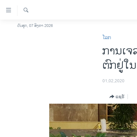
ລິ້ງ
ສຳຫລັບ
ເຂົ້າ
ຄົ້ນຫາ
ວັນສຸກ, 07 ສິງຫາ 2026
ໂຮມເພຈ
ຫາ
ໂລກ
ລາວ
ຂ້າມ
ການ​ເຈ​ລ
ຂ້າມ
ອາເມຣິກາ
ຂ້າມ
ການເລືອກຕັ້ງ ປະທານາທີບໍດີ ສະຫະລັດ
ຕົກ​ຢູ່​ໃນ
ໄປ
2024
ຫາ
ຂ່າວ​ຈີນ
ຊອກ
01,02,2020
ຄົ້ນ
ໂລກ
ແຊຣ໌
ເອເຊຍ
ອິດສະຫຼະພາບດ້ານການຂ່າວ
ຊີວິດຊາວລາວ
ຊຸມຊົນຊາວລາວ