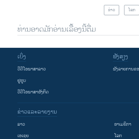
ຂ່າວ
ໂລກ
ທ່ານອາດມັກອ່ານເລື້ອງນີ້ຕື່ມ
ເບິ່ງ
ຟັງສຽງ
ວີດີໂອພາສາລາວ
ຟັງລາຍການຂອງ
ຢູທູບ
ວີດີໂອພາສາອັງກິດ
ຂ່າວແລະລາຍງານ
ລາວ
ອາເມຣິກາ
ເອເຊຍ
ໂລກ