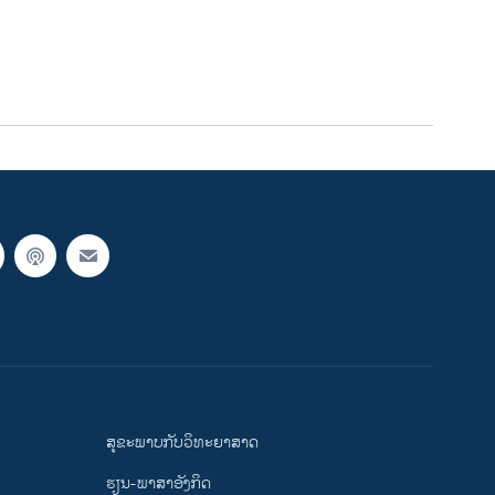
ສຸຂະພາບກັບວິທະຍາສາດ
ຮຽນ-ພາສາອັງກິດ