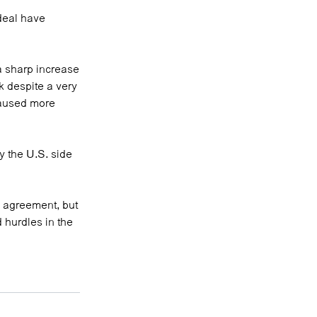
deal have
a sharp increase
 despite a very
caused more
y the U.S. side
e agreement, but
hurdles in the