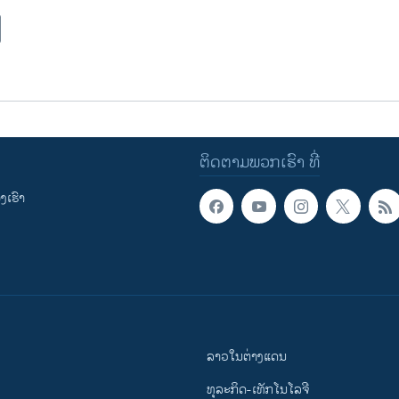
ຕິດຕາມພວກເຮົາ ທີ່
ເຮົາ
ລາວໃນຕ່າງແດນ
ທຸລະກິດ-ເທັກໂນໂລຈີ