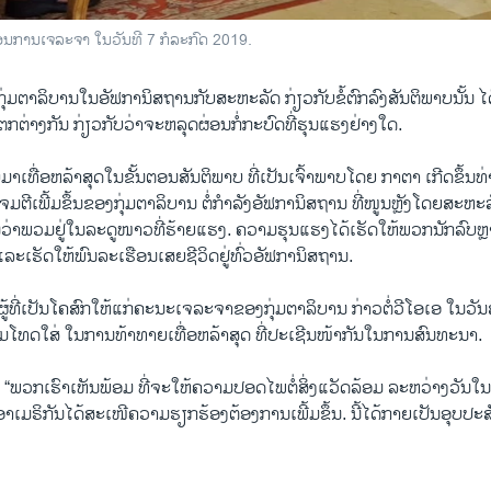
 ກ່ອນ​ການ​ເຈ​ລະ​ຈາ ​ໃນວັນ​ທີ 7 ກ​ໍລະ​ກົດ 2019.
ຕາ​ລິ​ບານໃນອັ​ຟ​ກາ​ນິ​ສ​ຖານກັບ​ສະ​ຫະ​ລັດ ກ່ຽວ​ກັບ​ຂໍ້​ຕົກ​ລົງ​ສັນ​ຕິ​ພາ​ບ​ນັ້ນ ​ໄດ້
​ຕ່າງ​ກັນ ກ່ຽວ​ກັບ​ວ່າ​ຈະ​ຫລຸດ​ຜ່ອນກໍ່​ກະ​ບົດ​ທີ່​ຮຸນ​ແຮງ​ຢ່າງ​ໃດ.
ໍ່​ມາ​ເທື່ອຫ​ລ້າ​ສຸດ​ໃນຂັ້ນ​ຕອນ​ສັນ​ຕິ​ພາບ ທີ່​ເປັນ​ເຈົ້າ​ພາບ​ໂດຍ ​ກາ​ຕາ ເກີດ​ຂຶ້ນ​
ຕີເພີ້ມ​ຂຶ້ນຂອງ​ກຸ່ມ​ຕາ​ລິ​ບານ ຕໍ່​ກຳ​ລັງ​ອັ​ຟ​ກາ​ນິ​ສ​ຖານ ​ທີ່​ໜູນ​ຫຼັງ​ໂດຍສະ​ຫະ​ລ
​ວ່າ​ພວມ​ຢູ່​ໃນລະ​ດູ​ໜາວ​ທີ່​ຮ້າຍ​ແຮງ. ຄວາມ​ຮຸນ​ແຮງ​ໄດ້​ເຮັດ​ໃຫ້​ພວກ​ນັກ​ລົບ​ຫຼ
​ເຮັດ​ໃຫ້​ພົນ​ລະ​ເຮືອນ​ເສຍຊີ​ວິດຢູ່​ທົ່ວ​ອັ​ຟ​ກາ​ນິ​ສ​ຖານ.
ຜູ້​ທີ່​ເປັນ​ໂຄ​ສົກ​ໃຫ້​ແກ່​ຄະ​ນະ​ເຈ​ລະ​ຈາ​ຂອງ​ກຸ່ມ​ຕາ​ລິ​ບານ ກ່າວ​ຕໍ່​ວີ​ໂອ​ເອ​ ໃນ​ວັ
ິ້ມ​ໂທດ​ໃສ່​ ໃນການ​ທ້າ​ທາຍ​ເທື່ອ​ຫລ້າ​ສຸດ ທີ່​ປະ​ເຊີນ​ໜ້າ​ກັນ​ໃນການ​ສົນ​ທະ​ນາ.
າ “ພວກ​ເຮົາ​ເຫັນ​ພ້​ອມ ​ທີ່​ຈະ​ໃຫ້​ຄວາມ​ປອດ​ໄພຕໍ່ສິ່ງ​ແວັດ​ລ້ອມ ລະ​ຫວ່າງ​ວັນ​ໃນ​
​ອາ​ເມ​ຣິ​ກັນ​ໄດ້​ສະ​ເໜີ​ຄວາມຮຽກ​ຮ້ອງ​ຕ້ອງ​ການ​ເພີ້ມ​ຂຶ້ນ. ນີ້​ໄດ້ກາຍ​ເປັນ​ອຸບ​ປະ