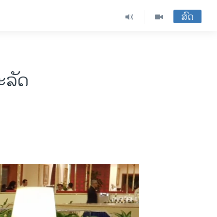
ສົດ
ະ​ລັດ