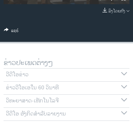
ວິທະຍາສາດ-ເທັກໂນໂລຈີ
ລິງໂດຍກົງ
ທຸລະກິດ
ພາສາອັງກິດ
ແຊຣ໌
ວີດີໂອ
ສຽງ
ລາຍການກະຈາຍສຽງ
ຂ່າວປະເພດຕ່າງໆ
ຕິດຕາມພວກເຮົາ ທີ່
ລາຍງານ
ວີດີໂອຂ່າວ
ຂ່າວວີໂອເອໃນ 60 ວິນາທີ
ພາສາຕ່າງໆ
ວິທະຍາສາດ-ເທັກໂນໂລຈີ
ວີດີໂອ ອັງກິດສຳລັບລາຍງານ