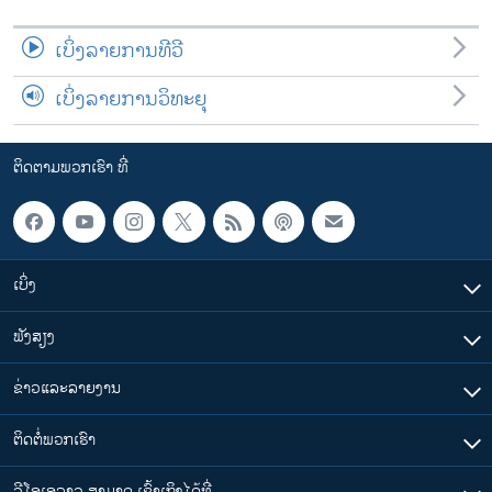
ເບິ່ງລາຍການທີວີ
ເບິ່ງລາຍການວິທະຍຸ
ຕິດຕາມພວກເຮົາ ທີ່
ເບິ່ງ
ຟັງສຽງ
ຂ່າວແລະລາຍງານ
ຕິດຕໍ່ພວກເຮົາ
ວີໂອເອລາວ ສາມາດ ເຂົ້າເຖິງໄດ້ທີ່