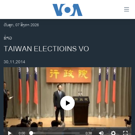
ລິ້ງ
ສຳຫລັບ
ເຂົ້າ
ວັນສຸກ, 07 ສິງຫາ 2026
ຫາ
ໂຮມເພຈ
ຂ່າວ
ຂ້າມ
ລາວ
TAIWAN ELECTIOINS VO
ຂ້າມ
ອາເມຣິກາ
ຂ້າມ
30,11,2014
ໄປ
ການເລືອກຕັ້ງ ປະທານາທີບໍດີ ສະຫະລັດ 2024
ຫາ
ຂ່າວ​ຈີນ
ຊອກ
ຄົ້ນ
ໂລກ
ເອເຊຍ
No media source currently available
ອິດສະຫຼະພາບດ້ານການຂ່າວ
ຊີວິດຊາວລາວ
ຊຸມຊົນຊາວລາວ
0:00
0:38