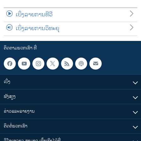
ເບິ່ງລາຍການທີວີ
ເບິ່ງລາຍການວິທະຍຸ
ຕິດຕາມພວກເຮົາ ທີ່
ເບິ່ງ
ຟັງສຽງ
ຂ່າວແລະລາຍງານ
ຕິດຕໍ່ພວກເຮົາ
ວີໂອເອລາວ ສາມາດ ເຂົ້າເຖິງໄດ້ທີ່