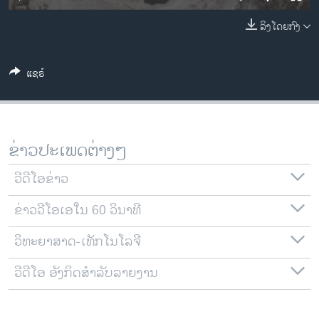
ວິທະຍາສາດ-ເທັກໂນໂລຈີ
ລິງໂດຍກົງ
ທຸລະກິດ
ພາສາອັງກິດ
ແຊຣ໌
ວີດີໂອ
ສຽງ
ລາຍການກະຈາຍສຽງ
ຂ່າວປະເພດຕ່າງໆ
ຕິດຕາມພວກເຮົາ ທີ່
ລາຍງານ
ວີດີໂອຂ່າວ
ຂ່າວວີໂອເອໃນ 60 ວິນາທີ
ພາສາຕ່າງໆ
ວິທະຍາສາດ-ເທັກໂນໂລຈີ
ວີດີໂອ ອັງກິດສຳລັບລາຍງານ