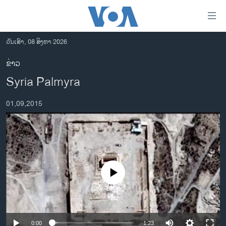
ລິ້ງ
ສຳຫລັບ
ເຂົ້າ
ວັນເສົາ, 08 ສິງຫາ 2026
ຫາ
ໂຮມເພຈ
ຂ່າວ
ຂ້າມ
ລາວ
Syria Palmyra
ຂ້າມ
ອາເມຣິກາ
ຂ້າມ
01,09,2015
ໄປ
ການເລືອກຕັ້ງ ປະທານາທີບໍດີ ສະຫະລັດ 2024
ຫາ
ຂ່າວ​ຈີນ
ຊອກ
ຄົ້ນ
ໂລກ
ເອເຊຍ
No media source currently available
ອິດສະຫຼະພາບດ້ານການຂ່າວ
ຊີວິດຊາວລາວ
ຊຸມຊົນຊາວລາວ
0:00
1:23