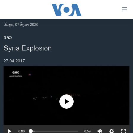
ລິ້ງ
ສຳຫລັບ
ເຂົ້າ
ວັນສຸກ, 07 ສິງຫາ 2026
ຫາ
ໂຮມເພຈ
ຂ່າວ
ຂ້າມ
ລາວ
Syria Explosion
ຂ້າມ
ອາເມຣິກາ
ຂ້າມ
27,04,2017
ໄປ
ການເລືອກຕັ້ງ ປະທານາທີບໍດີ ສະຫະລັດ 2024
ຫາ
ຂ່າວ​ຈີນ
ຊອກ
ຄົ້ນ
ໂລກ
ເອເຊຍ
No media source currently available
ອິດສະຫຼະພາບດ້ານການຂ່າວ
ຊີວິດຊາວລາວ
ຊຸມຊົນຊາວລາວ
0:00
0:59