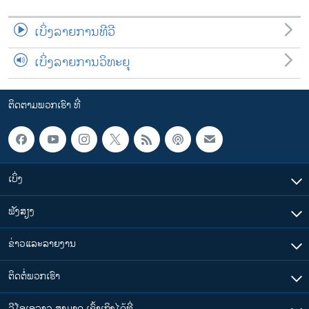
ເບິ່ງລາຍການທີວີ
ເບິ່ງລາຍການວິທະຍຸ
ຕິດຕາມພວກເຮົາ ທີ່
ເບິ່ງ
ຟັງສຽງ
ຂ່າວແລະລາຍງານ
ຕິດຕໍ່ພວກເຮົາ
ວີໂອເອລາວ ສາມາດ ເຂົ້າເຖິງໄດ້ທີ່