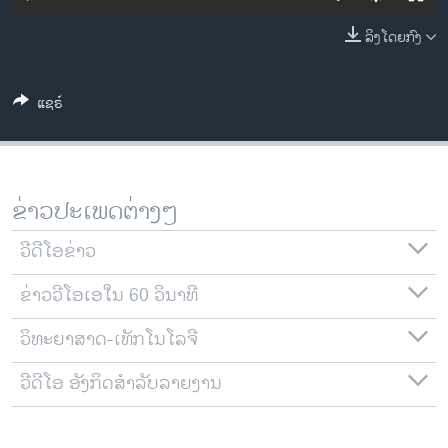
ວິທະຍາສາດ-ເທັກໂນໂລຈີ
ລິງໂດຍກົງ
ທຸລະກິດ
ພາສາອັງກິດ
ແຊຣ໌
ວີດີໂອ
ສຽງ
ລາຍການກະຈາຍສຽງ
ຂ່າວປະເພດຕ່າງໆ
ຕິດຕາມພວກເຮົາ ທີ່
ລາຍງານ
ວີດີໂອຂ່າວ
ຂ່າວວີໂອເອໃນ 60 ວິນາທີ
ພາສາຕ່າງໆ
ວິທະຍາສາດ-ເທັກໂນໂລຈີ
ວີດີໂອ ອັງກິດສຳລັບລາຍງານ