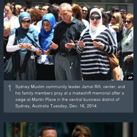
ວິທະຍາສາດ-ເທັກໂນໂລຈີ
ທຸລະກິດ
ພາສາອັງກິດ
ວີດີໂອ
ສຽງ
ລາຍການກະຈາຍສຽງ
ຕິດຕາມພວກເຮົາ ທີ່
ລາຍງານ
1
Sydney Muslim community leader Jamal Rifi, center, and
his family members pray at a makeshift memorial after a
ພາສາຕ່າງໆ
siege at Martin Place in the central business district of
Sydney, Australia Tuesday, Dec. 16, 2014.