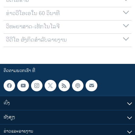
ວີດີໂອຂ່າວ
ຂ່າວວີໂອເອໃນ 60 ວິນາທີ
ວິທະຍາສາດ-ເທັກໂນໂລຈີ
ວີດີໂອ ອັງກິດສຳລັບລາຍງານ
ຕິດຕາມພວກເຮົາ ທີ່
ເບິ່ງ
ຟັງສຽງ
ຂ່າວແລະລາຍງານ