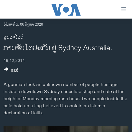
ລິ້ງ
ສຳຫລັບ
ເຂົ້າ
ວັນພະຫັດ, 06 ສິງຫາ 2026
ຫາ
ໂຮມເພຈ
ຮູບສະໄລດ໌
ຂ້າມ
ລາວ
ການຈັບໂຕປະກັນ ຢູ່ Sydney Australia.
ຂ້າມ
ອາເມຣິກາ
ຂ້າມ
16,12,2014
ໄປ
ການເລືອກຕັ້ງ ປະທານາທີບໍດີ ສະຫະລັດ 2024
ຫາ
ແຊຣ໌
ຂ່າວ​ຈີນ
ຊອກ
ຄົ້ນ
ໂລກ
A gunman took an unknown number of people hostage
inside a downtown Sydney chocolate shop and cafe at the
ເອເຊຍ
height of Monday morning rush hour. Two people inside the
ອິດສະຫຼະພາບດ້ານການຂ່າວ
cafe hold up a flag believed to contain an Islamic
declaration of faith.
ຊີວິດຊາວລາວ
ຊຸມຊົນຊາວລາວ