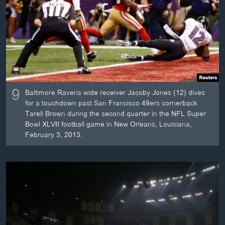
ວິທະຍາສາດ-ເທັກໂນໂລຈີ
ທຸລະກິດ
ພາສາອັງກິດ
ວີດີໂອ
ສຽງ
9
Baltimore Ravens wide receiver Jacoby Jones (12) dives
ລາຍການກະຈາຍສຽງ
for a touchdown past San Francisco 49ers cornerback
ຕິດຕາມພວກເຮົາ ທີ່
Tarell Brown during the second quarter in the NFL Super
ລາຍງານ
Bowl XLVII football game in New Orleans, Louisiana,
February 3, 2013.
ພາສາຕ່າງໆ