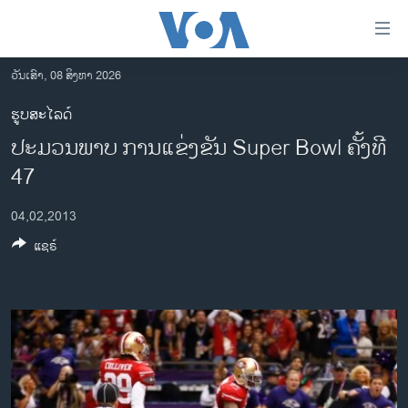
ລິ້ງ
ສຳຫລັບ
ເຂົ້າ
ວັນເສົາ, 08 ສິງຫາ 2026
ຫາ
ໂຮມເພຈ
ຮູບສະໄລດ໌
ຂ້າມ
ລາວ
ປະມວນພາບ ການແຂ່ງຂັນ Super Bowl ຄັ້ງທີ
ຂ້າມ
ອາເມຣິກາ
ຂ້າມ
47
ໄປ
ການເລືອກຕັ້ງ ປະທານາທີບໍດີ ສະຫະລັດ 2024
ຫາ
04,02,2013
ຂ່າວ​ຈີນ
ຊອກ
ແຊຣ໌
ຄົ້ນ
ໂລກ
ເອເຊຍ
ອິດສະຫຼະພາບດ້ານການຂ່າວ
ຊີວິດຊາວລາວ
ຊຸມຊົນຊາວລາວ