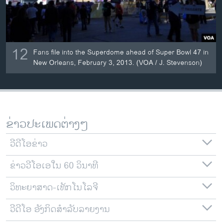
12
Fans file into the Superdome ahead of Super Bowl 47 in
New Orleans, February 3, 2013. (VOA / J. Stevenson)
ຂ່າວປະເພດຕ່າງໆ
ວີດີໂອຂ່າວ
ຂ່າວວີໂອເອໃນ 60 ວິນາທີ
ວິທະຍາສາດ-ເທັກໂນໂລຈີ
ວີດີໂອ ອັງກິດສຳລັບລາຍງານ