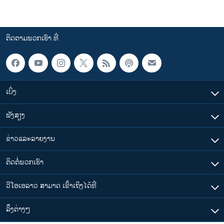
ຕິດຕາມພວກເຮົາ ທີ່
ເບິ່ງ
ຟັງສຽງ
ຂ່າວແລະລາຍງານ
ຕິດຕໍ່ພວກເຮົາ
ວີໂອເອລາວ ສາມາດ ເຂົ້າເຖິງໄດ້ທີ່
​ລິ້ງ​ຕ່າງໆ