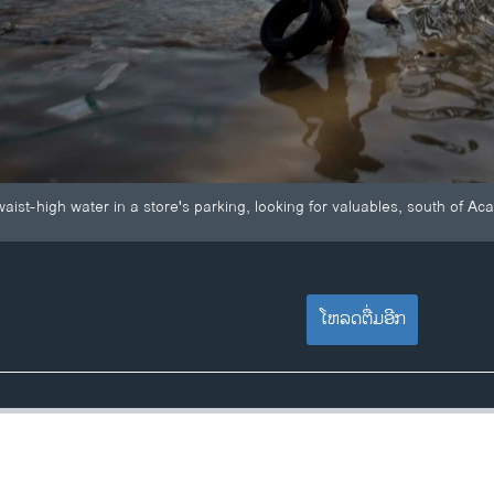
ist-high water in a store's parking, looking for valuables, south of Ac
ໂຫລດຕື່ມອີກ