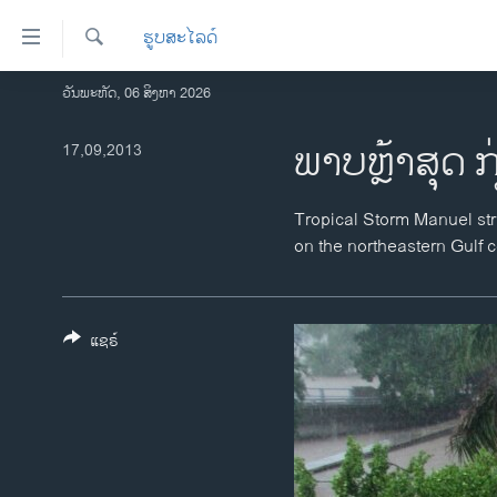
ລິ້ງ
ຮູບສະໄລດ໌
ສຳຫລັບ
ເຂົ້າ
ຄົ້ນຫາ
ວັນພະຫັດ, 06 ສິງຫາ 2026
ໂຮມເພຈ
ຫາ
ລາວ
ພາບຫຼ້າສຸດ ກ
17,09,2013
ຂ້າມ
ຂ້າມ
ອາເມຣິກາ
ຂ້າມ
ການເລືອກຕັ້ງ ປະທານາທີບໍດີ ສະຫະລັດ
Tropical Storm Manuel str
ໄປ
2024
on the northeastern Gulf c
ຫາ
ຂ່າວ​ຈີນ
ຊອກ
ຄົ້ນ
ໂລກ
ແຊຣ໌
ເອເຊຍ
ອິດສະຫຼະພາບດ້ານການຂ່າວ
ຊີວິດຊາວລາວ
ຊຸມຊົນຊາວລາວ