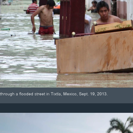
hrough a flooded street in Tixtla, Mexico, Sept. 19, 2013.