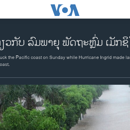
່ຽວກັບ ລົມພາຍຸ ພັດຖະຫຼົ່ມ ເມັກຊ
uck the Pacific coast on Sunday while Hurricane Ingrid made l
oast.