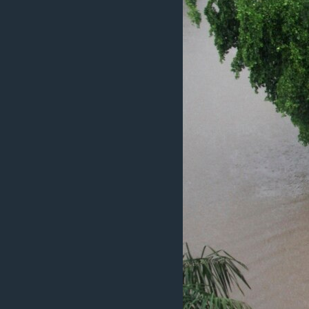
ວິທະຍາສາດ-ເທັກໂນໂລຈີ
ທຸລະກິດ
ພາສາອັງກິດ
ວີດີໂອ
ສຽງ
ລາຍການກະຈາຍສຽງ
ລາຍງານ