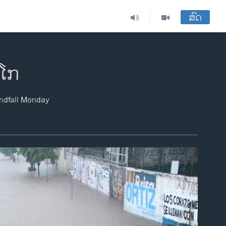
ສົດ
ິໂກ
andfall Monday