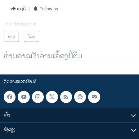
ແຊຣ໌
Follow us
This item is part of
ຂ່າວ
ໂລກ
ທ່ານອາດມັກອ່ານເລື້ອງນີ້ຕື່ມ
ຕິດຕາມພວກເຮົາ ທີ່
ເບິ່ງ
ຟັງສຽງ