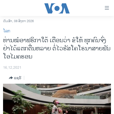
ລິ້ງ
ສຳຫລັບ
ເຂົ້າ
ວັນເສົາ, 08 ສິງຫາ 2026
ຫາ
ໂຮມເພຈ
ໂລກ
ຂ້າມ
ລາວ
ທ່ານໝໍອາຟຣິກາໃຕ້ ເຕືອນວ່າ ​ຂໍ​ໃຫ້ ທຸກຄົນຈົ່ງ
ຂ້າມ
ອາເມຣິກາ
ຢ່າໄດ້ແຕກຕື່ນຫລາຍ ຕໍ່ໄວຣັສໂຄໂຣນາສາຍພັນ
ຂ້າມ
ໄປ
ການເລືອກຕັ້ງ ປະທານາທີບໍດີ ສະຫະລັດ 2024
ໂອໄມຄຣອນ
ຫາ
ຂ່າວ​ຈີນ
ຊອກ
16,12,2021
ຄົ້ນ
ໂລກ
ແຊຣ໌
ເອເຊຍ
ອິດສະຫຼະພາບດ້ານການຂ່າວ
ຊີວິດຊາວລາວ
ຊຸມຊົນຊາວລາວ