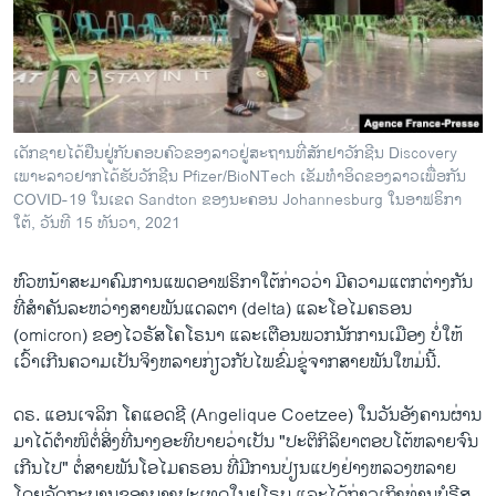
ວິທະຍາສາດ-ເທັກໂນໂລຈີ
ທຸລະກິດ
ພາສາອັງກິດ
ວີດີໂອ
ເດັກ​ຊາຍ​ໄດ້​ຢືນ​ຢູ່​ກັບ​ຄອບ​ຄົວ​ຂອງ​ລາວ​ຢູ່​ສະ​ຖານ​ທີ່​ສັກ​ຢາ​ວັກ​ຊີນ Discovery
ສຽງ
ເພາະ​ລາວ​ຢາກ​ໄດ້​ຮັບ​ວັກ​ຊີນ Pfizer/BioNTech ເຂັມ​ທຳ​ອິດ​ຂອງ​ລາວເພື່ອ​ກັນ
COVID-19 ໃນເຂດ Sandton ຂອງ​ນະ​ຄອນ​ Johannesburg ໃນ​ອາ​ຟ​ຣິ​ກາ​
ລາຍການກະຈາຍສຽງ
ໃຕ້, ວັນ​ທີ 15 ທັນ​ວາ, 2021
ຕິດຕາມພວກເຮົາ ທີ່
ລາຍງານ
ຫົວຫນ້າສະມາຄົມການແພດອາຟຣິກາໃຕ້ກ່າວວ່າ ມີຄວາມແຕກຕ່າງກັນ
ທີ່ສໍາຄັນລະຫວ່າງ​ສາຍ​ພັນ​ແດ​ລ​ຕາ (delta) ແລະໂອ​ໄມ​ຄ​ຣອນ
(omicron) ຂອງໄວຣັ​ສໂຄ​ໂຣ​ນາ ແລະເຕືອນພວກນັກການເມືອງ ບໍ່ໃຫ້
ພາສາຕ່າງໆ
ເວົ້າເກີນຄວາມ​ເປັນ​ຈິງ​ຫລາຍ​ກ່ຽວ​ກັບໄພຂົ່ມຂູ່ຈາກສາຍພັນໃຫມ່ນີ້.
ດຣ. ​ແອນ​ເຈ​ລິກ ໂຄ​ແອດ​ຊີ (Angelique Coetzee) ໃນວັນອັງຄານ​ຜ່ານ​
ມາໄດ້​ຕຳ​ໜິ​ຕໍ່ສິ່ງທີ່ນາງອະທິບາຍວ່າເປັນ "ປະຕິກິລິຍາຕອບ​ໂຕ້​ຫລາຍ​ຈົນ
ເກີນໄປ" ຕໍ່ສາຍ​ພັນໂອ​ໄມ​ຄ​ຣອນ ທີ່ມີການປ່ຽນແປງຢ່າງຫລວງ​ຫລາຍ
ໂດຍລັດຖະບານຂອງ​ບາງປະເທດໃນ​ຢູ​ໂຣບ ແລະໄດ້ກ່າວເຖິງທ່ານບໍ​ຣີ​ສ