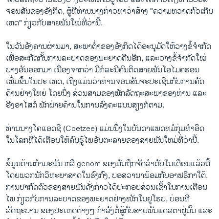
ຈອນ​ສັນຂອງອັງກິດ, ຜູ້ທີ່ທ່ານນາງກ່າວຫາວ່າສ້າງ "ຄວາມ​ຫວາດ​ກົວ​ເກີນ​
ເຫດ" ກ່ຽວກັບສາຍພັນໃໝ່ທີ່​ວ່ານີ້.
ໃນວັນອັງຄານຜ່ານ​ມາ, ສະພາຕ່ຳ​ຂອງ​ອັງ​ກິດໄດ້ອະນຸມັດໃຫ້ວາງຂໍ້ຈຳກັດ
ເພື່ອສະ​ກັດກັ້ນການລະບາດຂອງ​ພະ​ຍາດຄືນ​ອີກ, ແລະວາງຂໍ້​ຈຳ​ກັດ​ໃໝ່
ບາງອັນອອກ​ມາ ເນື່ອງຈາກວ່າ ​ມີກໍລະນີຄົນ​ຕິດ​ສາຍ​ພັນ​ໂອ​ໄມ​ຄ​ຣອນ
ເພີ່ມຂຶ້ນໃນປະ ເທດ, ເຖິງແມ່ນວ່າທ່ານ​ຈອນ​ສັນຈະປະເຊີນກັບການຄັດ​
ຄ້ານຢ່າງ​ໃຫຍ່ ໂດຍນຶ່ງ ສ່ວນສາມຂອງພັກລັດຖະສະພາຂອງທ່ານ ແລະ
ອີງອາ​ໄສຕໍ່ ພັກຝ່າຍຄ້ານໃນການລົງຄະແນນສຽງກໍ​ຕາມ.
​ທ່ານ​ນາງໂຄ​ແອດ​ຊີ (Coetzee) ແມ່ນນຶ່ງໃນບັນດາແພດຫມໍກຸ່ມທໍາອິດ
ໃນໂລກທີ່ໄດ້ເຕືອນໃຫ້​ຄົນ​ຮູ້​ໄພ​ອັນ​ຕະ​ລາຍ​ຂອງສາຍ​ພັນໃຫມ່ທີ່​ວ່ານີ້.
ຂໍ້ມູນດ້ານ​ກຳ​ມະ​ພັນ​ ຫລື genom ຂອງມັນຖືກຈັດລໍາດັບໃນເດືອນແລ້ວນີ້
ໂດຍພວກນັກວິທະຍາສາດໃນຮົງກົງ, ບອສວານາພ້ອມກັບອາຟຣິກາໃຕ້.
ການປາກົດຕົວຂອງ​ສາຍ​ພັນດັ່ງກ່າວໄດ້ປະກອບສ່ວນເຂົ້າໃນການເຕືອນ
ໄພ ກ່ຽວ​ກັບການລະບາດຂອງ​ພະ​ຍາດ​ຢ່າງ​ໜັກ​ໃນຢູ​ໂຣບ, ບ່ອນທີ່
ລັດຖະບານ ຂອງ​ປະ​ເທດ​ຕ່າງໆ ກໍາລັງຕໍ່ສູ້ກັບສາຍພັນແດ​ລ​ຕາຢູ່ນັ້ນ ແລະ