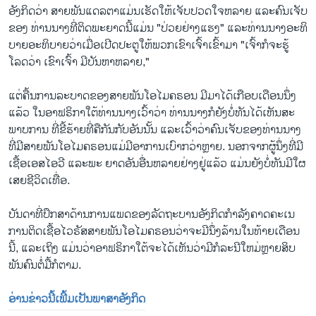
ອັງກິດວ່າ ສາຍ​ພັນ​ແດ​ລ​ຕາແມ່ນ​ເຮັດ​ໃຫ້ເຈັບປວດໃຈຫລາຍ ແລະຄົນເຈັບ
ຂອງ ທ່ານນາງທີ່ຕິດ​ພະ​ຍາດນີ້​ແມ່ນ "ປ່ວຍຢ່າງແຮງ" ແລະທ່ານນາງອະທິ
ບາຍອະ​ທິ​ບາຍ​ວ່າເມື່ອເປີດປະຕູໃຫ້ພວກເຂົາເຈົ້າ​ເຂົ້າ​ມາ​ "ເຈົ້າກໍ​ຈະຮູ້
ໂລດວ່າ ເຂົາເຈົ້າ ມີບັນຫາຫລາຍ,"
ແຕ່ຄື້ນກາ​ນ​ລະ​ບາດ​ຂອງ​ສາຍ​ພັນ​ໂອ​ໄມ​ຄ​ຣອນ ມີ​ມາ​ໄດ້ເກືອບ​ເດືອນ​ນຶ່ງ​
ແລ້ວ ໃນອາຟຣິກາໃຕ້ທ່ານນາງເວົ້າວ່າ ທ່ານນາງກໍຍັງບໍ່ທັນໄດ້ເຫັນສະ​
ພາບ​ການ ທີ່ຂີ້ຮ້າຍທີ່ຄືກັນກັບ​ອັນ​ນັ້ນ ແລະເວົ້າວ່າຄົນເຈັບຂອງ​ທ່ານ​ນາງ​
ທີ່​ມີ​ສາຍ​ພັນ​ໂອ​ໄມ​ຄ​ຣອນແມ່ມີອາການເບົາ​ກວ່າຫຼາຍ. ນອກ​ຈາກ​ຜູ້​ນຶ່ງ​ທີ່​ມີ​
ເຊື້ອ​ເອ​ສ​ໄອ​ວີ ​ແລະ​ພະ ຍາດ​ອັນ​ອື່ນຫລາຍ​ຢ່າງຢູ່​ແລ້ວ ແມ່ນຍັງ​ບໍ່​ທັນມີ​ໃຜ​
ເສຍ​ຊີວິດເທື່ອ.
​ບັນດາທີ່ປຶກສາດ້ານການແພດຂອງລັດຖະບານອັງກິດກໍາລັງຄາດຄະເນ
ການຕິດເຊື້ອໄວ​ຣັ​ສ​ສາຍ​ພັນ​ໂອ​ໄມ​ຄ​ຣອນວ່າຈະ​ມີນຶ່ງລ້ານໃນທ້າຍເດືອນ
ນີ້, ແລະເຖິງ ແມ່ນວ່າອາຟຣິກາໃຕ້ຈະໄດ້ເຫັນວ່າ​ມີກໍລະນີໃຫມ່ຫຼາຍສິບ
ພັນຄົນຕໍ່ມື້ກໍ​ຕາມ.
ອ່ານ​ຂ່າວນີ້​ເພີ້ມ​ເປັນ​ພາ​ສາ​ອັງ​ກິດ