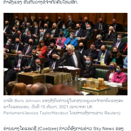
ກໍາລັງແຂ່ງ ຂັນກັນ​ວາງຂໍ້ຈໍາກັດຄືນໃຫມ່ອີກ.
ນາ​ຍົກ Boris Johnson ຂອງ​ອັງ​ກິດກ່າວຢູ່​ໃນ​ກອງ​ປະ​ຊຸມ​ປະ​ຈຳ​ອາ​ທິດ​ຂອງ​ສະ​
ພາໃນ​ລອນດອນ, ວັນ​ທີ 15 ທັນ​ວາ, 2021 (ພາບ​ຈາກ UK
Parliament/Jessica Taylor/Handout ໂດຍຜ່ານອົງ​ການ​ຂ່າວ Reuters)
ທ່ານນາງໂຄ​ແອດ​ຊີ (Coetzee) ກ່າວຕໍ່​ອົງ​ການຂ່າວ Sky News ຂອງ