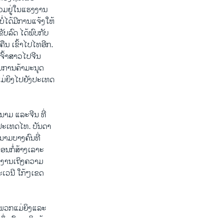
ວມຢູ່ໃນແຮງງານ
ໍ່ໄດ້ມີການແຈ້ງໃຫ້
ັບລົດ ໄດ້ພົບກັບ
ືນ ເຂົ້າໄປໄທອີກ.
ຈົ້າສາວໄປຈີນ
ກັບການຄ້າມະນຸດ
ແມ່ຍິງໄປຍັງປະເທດ
າມ ແລະຈີນ ທີ່
ນປະເທດໄທ. ບັນດາ
ດນາມບາງຄົນທີ່
່ອນກໍ່ສ້າງເລາະ
ຍງານເຖິງຄວາມ
ປະເວນີ ໃກ້ໆເຂດ
ຕ່ພວກແມ່ຍິງແລະ