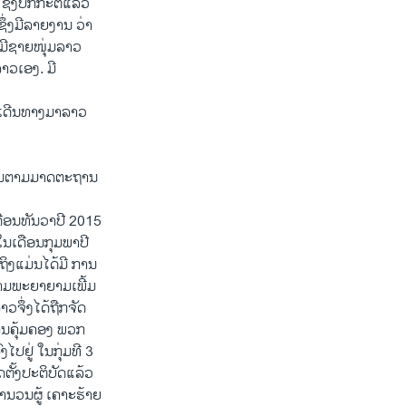
ຶ່ງປົກກະຕິແລ້ວ
ຶ່ງມີລາຍງານ ວ່າ
ມີຊາຍໜຸ່ມລາວ
າວເອງ. ມີ
ດເດີນທາງມາລາວ
ຖ້ວນຕາມ​ມາດຕະຖານ​
ນເດືອນທັນວາປີ 2015
ໃນເດືອນກຸມພາປີ
ິງແມ່ນໄດ້ມີ ການ
ວາມພະຍາຍາມເພີ້ມ
ຈຶ່ງໄດ້ຖືກຈັດ
ການຄຸ້ມຄອງ ພວກ
ປຢູ່ ໃນກຸ່ມທີ 3
ຕັ້ງປະຕິບັດແລ້ວ
ຈຳນວນຜູ້ ເຄາະຮ້າຍ