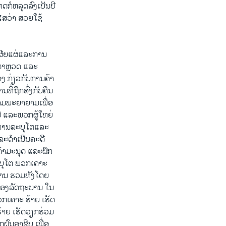
ດກໍຫລຸດລົງເປັນປີ
ໄສວ່າ ສວຍໃຊ້
ຜີຍແຜ່ແລະການ
ຕຳຫຼວດ ແລະ
ງ ກ່ຽວກັບການຄ້າ
ີ່ຖືກສົ່ງກັບຄືນ
ມພະຍາຍາມເພື່ອ
ີ ແລະພວກຜູ້ໃຫຍ່
 ການລະບຸໂຕແລະ
ແລະດຳເນີນຄະດີ
ນຄ້າມະນຸດ ແລະຝຶກ
ະບຸໂຕ ພວກເຄາະ
ງການ ຮວມທັງໂດຍ
ຍຂອງລັດຖະບານ ໃນ
ວກເຄາະ ຮ້າຍ ເຮັດ
ຮ້າຍ ເຮັດວຽກຮ່ວມ
ຝົນອາຊີບ ເພື່ອ