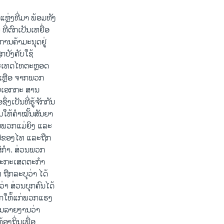
ຫຼ່ງທີ່​ມາ ພ້ອມທັງ
່ຕົກ​ເປັນ​ເຫຍື່ອ
ການ​ຄ້າມະນຸດຢູ່​
ືກບັງຄັບໃຊ້
ນປະ​ເທດໄທຕະຫຼອດ
ຍເຫຼືອ ຈາກພວກ
ວຍເອກກະ ສານ
ງເປັນທີ່ຮູ້ຈັກກັນ
ານໃຫ້ຄຳໝັ້ນສັນຍາ
່ນພວກແມ່ຍິງ ແລະ
ວນີຂອງໄທ ແລະຖືກ
ະສິກຳ. ສ່ວນພວກ
ແລະກະເສດຕະກຳ
ືກລະບຸວ່າ ໄດ້
່າ ສ່ວນບຸກຄົນໄດ້
ກໃຫ້້ແກ່ພວກແຮງ
ານລາຍງານວ່າ
ອງຖິ່ນເພື່ອ