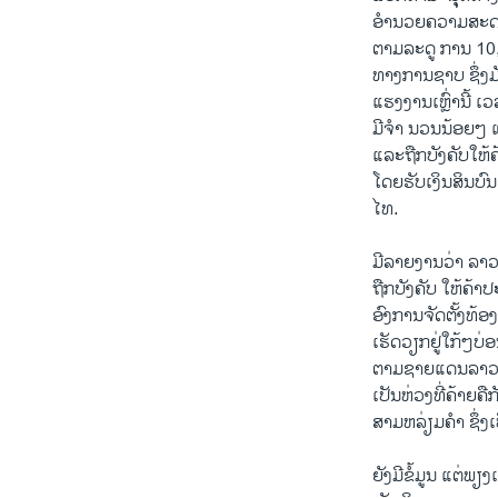
ອຳນວຍຄວາມສະດວ
ຕາມລະດູ ການ 10,0
ທາງການຊາບ ຊຶ່ງມັ
ແຮງງານເຫຼົ່ານີ້ 
ມີຈຳ ນວນນ້ອຍໆ ແ
ແລະຖືກບັງຄັບໃຫ້ຄ
ໂດຍຮັບເງິນສິນບົ
ໄທ.
ມີລາຍງານວ່າ ລາ
ຖືກບັງຄັບ ໃຫ້ຄ້
ອົງການຈັດຕັ້ງທ້ອງ
ເຮັດວຽກຢູ່ໃກ້ໆບ່
ຕາມຊາຍແດນລາວຫວ
ເປັນຫ່ວງທີ່ຄ້າຍຄ
ສາມຫລ່ຽມຄຳ ຊຶ່ງ
ຍັງມີຂໍ້ມູນ ແຕ່