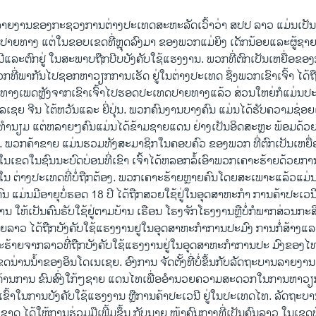
ນີ້ລາຍ​ງານຂອງ​ກະຊວງ​ການ​ຕ່າງປະ​ເທດ​ສະຫະລັດ​ເວົ້າວ່າ ສປປ ລາວ ແມ່ນ​ເປັນ​ແ
ປາຍທາງ ​ແຕ່ໃນ​ຂອບ​ເຂດ​ທີ່​ຫຼຸດລົງມາ ຂອງ​ພວກ​ແມ່ຍິງ ເດັກນ້ອຍແລະຜູ້ຊາຍ ທີ
ີແລະຕົກ​ຢູ່ ໃນ​ສະພາບ​ຖືກ​ບີບ​ບັງຄັບໃຊ້​ແຮງງານ. ພວກ​ທີ່​ຕົ​ກ​ເປັນ​ເຫຍື່ອ​ຂອງ​
ວກ​ທີ່ພາກັນໄປ​ຊອກຫາ​ວຽກ​ການ​ເຮັດ​ ຢູ່​ໃນຕ່າງປະ​ເທດ ຊຶ່ງພວກເຂົາເຈົ້າ ໄດ້ຖ
າງເພດຫຼັງຈາກ​ເຂົາ​ເຈົ້າ​ໄປ​ຮອດ​ປະ​ເທດ​ປາຍທາງ​ແລ້ວ ສ່ວ​ນ​ໃຫຍ່ກໍແມ່
ເຊຍ ຈີນ ໄຕ້ຫວັນແລະ ຍີ່ປຸ່ນ. ພວກຄົນງານບາງຄົນ ແມ່ນໄດ້ຮັບຄວາມຊ່ອ
າ ທຳນຽມ ແຕ່ຫລາຍໆຄົນແມ່ນໄດ້ຂ້າມຊາຍແດນ ຢ່າງເປັນອິດສະຫຼະ ພ້ອມດ້
ງ. ພວກຄ້າຂາຍ ແມ່ນຮວມທັງສະມາຊິກໃນຄອບຄົວ ຂອງພວກ ທີ່ຕົກເປັນເຫຍື່ອຊຶ່
່ໃນເຂດໃນຊົນນະບົດບ່ອນທີ່ເຂົາ ເຈົ້າໄດ້ຫລອກລໍ້ເອົາພວກເຄາະຮ້າຍດ້ວຍກ
່ໃນ ຕ່າງປະເທດທີ່ບໍ່ຖືກຕ້ອງ. ພວກເຄາະຮ້າຍຫຼາຍຄົນໂດຍສະເພາະແລ້ວແມ
ໆຄົນ ແມ່ນມີອາຍຸບໍ່ຮອດ 18 ປີ ໄດ້ຖືກສວຍໃຊ້ຢູ່ໃນອຸດສາຫະກຳ ການຄ້າປະເ
ານ ໃຫ້ເປັນຄົນຮັບໃຊ້ຢູ່ຕາມບ້ານ ເຮືອນ ໂຮງຈັກໂຮງງານຫຼືບໍ່ກໍພາກສ່ວນກ
້ອຍລາວ ໄດ້ຖືກບັງຄັບໃຊ້ແຮງງານຢູໃນອຸດສາຫະກຳການປະມົງ ການກໍ່ສ້າງ
້າຍຈາກລາວທີ່ຖືກບັງຄັບໃຊ້ແຮງງານຢູ່ໃນອຸດສາຫະກຳການປະ ມົງຂອງໄທ ຖ
ຂດນ່ານນ້ຳຂອງອິນໂດເນເຊຍ. ອົງການ ຈັດຕັ້ງທີ່ບໍ່ຂຶ້ນກັບລັດຖະບານລາຍງານວ
ນດ້ານການ ຂົນສົ່ງໃກ້ໆຊາຍ ແດນໄທເພື່ອອຳນວຍຄວາມສະດວກໃນການຫາວຽ
ົ້າໃນການບັງຄັບໃຊ້ແຮງງານ ຫຼືການຄ້າປະເວນີ ຢູ່ໃນປະເທດໄທ. ລັດຖະບ
ຊາດ ໄດ້ໃຫ້ການຮ່ວມມືເພີ້ມຂຶ້ນ ກັບນາຍ ໜ້າຄົນກາງທີ່ເປັນຄົນລາວ ໃນເຂດທ້