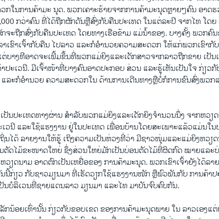
ກໃນການຄ້າມະ ນຸດ. ພວກເຄາະຮ້າຍຈາກການຄ້າມະນຸດຫຼາຍໆຄົນ ອາດຮ
00 ກວ່າຄົນ ທີ່ໄດ້ຖືກຜັກດັນຫຼືສົ່ງກັບຄືນປະເທດ ໃນແຕ່ລະປີ ຈາກໄທ ໂດຍ ບ
ກຈະຖືກສົ່ງກັບຄືນປະເທດ ໂດຍທາງເຮືອຂ້າມ ແມ່ນ້ຳຂອງ. ບາງຄັ້ງ ພວກຄົນຂ
ເວລາເຂົາເຈົ້າກັບຄືນ ໄປລາວ ແລະກໍອຳນວຍຄວາມສະດວກ ໃຫ້ແກ່ພວກເຂົາກັບຄ
ຕ່ບາງທີອາດຈະເພີ້ມຂຶ້ນທີ່ພວກແມ່ຍິງແລະເດັກສາວຈາກລາວຖືກຂາຍ ເປັນເ
້າປະເວນີ. ມີເຈົ້າໜ້າທີ່ບາງຄົນອາດປະກອບ ສ່ວນ ແລະຮູ້ເຫັນເປັນໃຈ ກ່ຽວ
ນ ແລະກໍອຳນວຍ ຄວາມສະດວກໃນ ດ້ານການເດີນທາງຫຼືບໍ່ກໍການຂົນສົ່ງພວກ
ວເປັນປະເທດທາງຜ່ານ ສຳລັບພວກແມ່ຍິງແລະເດັກຍິງຈຳນວນນຶ່ງ ຈາກຫວຽດນ
າປະເວນີ ແລະໃຊ້ແຮງງານ ຢູ່ໃນປະເທດ ເພື່ອນບ້ານໂດຍສະເພາະແລ້ວແມ່ນໃ
ຖິ່ນໄດ້ ລາຍງານໃຫ້ຮູ້ ເຖິງຄວາມເປັນຫ່ວງທີ່ວ່າ ມີ​ຊາວໜຸ່ມແລະແມ່ຍິງ​ຫວຽ
ອນຕັດໄມ້ຂະໜາດໃຫຍ່ ຊຶ່ງສ່ວນໃຫຍ່ມັກເປັນບ່ອນຕັດໄມ້ທີ່ຜິດກົດ ໝາຍແລະບ
ຽດນາມ ອາດຕົກເປັນເຫຍື່ອຂອງ ການຄ້າມະນຸດ. ພວກເຂົາເຈົ້າຍັງໄດ້ລາ
ືກັນນີ້ກ່ຽວ ກັບຊາວມຽນມາ ທີ່ເຮັດວຽກໃຊ້ແຮງງານໜັກ ຫຼືພົວພັນກັບ ການຄ້າ
ເປັນບໍລິເວນທີ່ຊາຍແດນລາວ ມຽນມາ ແລະໄທ ມາບັນຈົບຄົບກັນ.
ພຽງເລັກນ້ອຍເທົ່ານັ້ນ ກ່ຽວກັບຂອບເຂດ ຂອງການຄ້າມະນຸດພາຍ ໃນ ລາວເອງແ