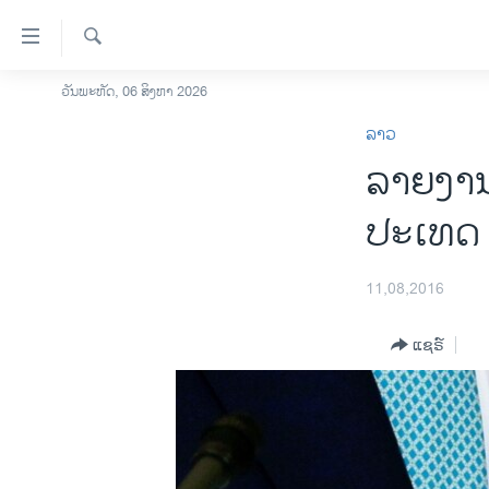
ລິ້ງ
ສຳຫລັບ
ເຂົ້າ
ຄົ້ນຫາ
ວັນພະຫັດ, 06 ສິງຫາ 2026
ໂຮມເພຈ
ຫາ
ລາວ
ລາວ
ຂ້າມ
ລາຍງານ
ຂ້າມ
ອາເມຣິກາ
ຂ້າມ
ການເລືອກຕັ້ງ ປະທານາທີບໍດີ ສະຫະລັດ
ປະເທດ 
ໄປ
2024
ຫາ
ຂ່າວ​ຈີນ
ຊອກ
11,08,2016
ຄົ້ນ
ໂລກ
ແຊຣ໌
ເອເຊຍ
ອິດສະຫຼະພາບດ້ານການຂ່າວ
ຊີວິດຊາວລາວ
ຊຸມຊົນຊາວລາວ