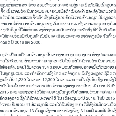
ຸນແກ່ພວກເຄາະຮ້າຍ ຮວມທັງພວກເຄາະຮ້າຍຜູ້ຊາຍເພື່ອກັບຄືນເຂົ້າສູ່ປະ
ຈົ້າ ເພີ້ມການດຳເນີນຄວາມພະຍາຍາມເພື່ອດຳເນີນຄະດີ ແລະລົງໂທດພວກນັກ
ດັກນ້ອຍແລະພວກເຈົ້າໜ້າ ທີ່ໆສົມຮູ້ຮ່ວມຄິດໃນການຄ້າມະນຸດ ປັບປຸງຄວ
ບກິດ ຈະການຕໍ່ຕ້ານການຄ້າມະນຸດຂອງລັດຖະບານ ຮວມທັງລາຍລະອຽດຂອງກໍລ
່ງປັນຂໍ້ມູນນີ້ໃຫ້ແກ່ກະຊວງຕ່າງໆແລະບັນດາອົງການຈັດຕັ້ງ ທີ່ບໍ່ຂຶ້ນກັບລັດ
ໃຫ້ການຮ່ວມມືກັບກຸ່ມສັງຄົມພົນ ລະເຮືອນແລະກະຊວງຕ່າງໆເພື່ອ ຈັດຕັ້ງ
າດແຕ່ ປີ 2016​ ຫາ 2020.
ຮ້ອງດຳເນີນຄະດີ​ພວກ​ຄ້າມະນຸດນັ້ນລາຍງານຂອງກະຊວງການຕ່າງປະເທດສະຫະລ
າດໃຊ້ກົດໝາຍ ຕ້ານການຄ້າມະນຸດສະ ບັບໃໝ່ ແຕ່ໄດ້ມີການດຳເນີນຄວາ
ີ່ໜ້ອຍລົງ.​ ພາຍໃຕ້ມາດຕາ 134 ຂອງປະມວນ​ກົດໝາຍ​ອາຍານັ້ນກົດໝາຍຂອ
ໃນທຸກຮູບແບບ ແລະກຳນົດການລົງໂທດ ແຕ່​ຈຳ​ຄຸກ 5 ປີ​ເຖິງ​ຕະຫຼອດ ຊີວິດ ກາ
ງ​ເທົ່າ​ກັບ 1,230 ​ໂດ​ລາຫາ 12,300 ​ໂດ​ລາ ແລະ​ການ​ຢຶດຊັບ​ສິນ ຊຶ່ງການລົງໂທດເ
ກັບ​ໂທດໃນການກະທຳຄວາມຜິດ​ ຮ້າຍແຮງທາ​ງອາຍາ​ອື່ນໆ ​ເຊັ່ນ​ການ​ຂົ່ມຂືນ​ສຳ
ິ 2015 ສະພາແຫ່ງຊາດໄດ້ໃຫ້ການອະນຸມັດກ່ຽວກັບກົດໝາຍຕ້ານການຄ້າມະ ນ
ດຂອງລາວ ຊຶ່ງໄດ້ມີການປະກາດໃຊ້ ໃນ ເດືອນກຸມພາປີ 2016. ໃນປີ 2015
ດ້ທຳການ ສືບສວນ 41 ສ່ວນບຸກຄົນແລະໄດ້ຍື່ນຟ້ອງ 9 ຄະດີທີ່ສົງໄສມີຄວາມຜ
ໂທດພວກຄ້າມະນຸດ 13 ຄົນຫຼຸດລົງຈາກການຟ້ອງຮ້ອງ 31 ຄະດີ ແລະຕັດສິນລົ