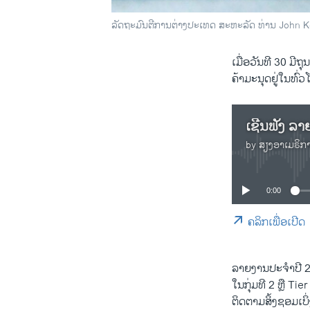
ລັດຖະມົນຕີການຕ່າງປະເທດ ສະຫະລັດ ທ່ານ John Kerr
​ເມື່ອວັນ​ທີ 30 ​ມ
ຄ້າ​ມະນຸດຢູ່​ໃນ​ທົ
by
ສຽງອາເມຣິກ
0:00
ຄລິກເພື່ອເປີດ
ລາຍ​ງານ​ປະຈຳປີ 2
ໃນ​ກຸ່ມທີ 2 ຫຼື Tie
ຕິດຕາມ​ສິ້ງ​ຊອມ​ເບິ່ງ