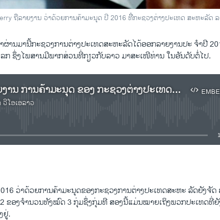
y ຖືລາຍງານ ວ່າດ້ວຍການຄ້າມະນຸດ ປີ 2016 ທີ່ີກະຊວງຕ່າງປະເທດ ສະຫະລັດ ລະຫວ່າ
ີ​ຖຸນາ​ຜ່ານ​ມານີ້ກະຊວງ​ການ​ຕ່າງປະ​ເທດ​ສະຫະລັດ​ໄດ້​ອອກ​ລາຍ​ງານປະ ຈໍາປີ 20
່ວ​ໂລກ​ ຊຶ່ງໄພສານມີພາກ​ສ່ວນທີ່ກຽວ​ກັບລາວ ມາສະ​ເໜີ​ທ່ານ ໃນອັນດັບຕໍ່ໄປ.
ເຊີນຟັງ ລາຍງານ ການຄ້າມະນຸດ ຂອງ ກະຊວງຕ່າງປະເທດ ສຫລ ພາກສ່ວນ ກ່ຽວກັບລາວ
EMBE
າ ວີໂອເອລາວ
No media source currently available
EMBED
016 ວ່າດ້ວຍການຄ້າມະນຸດຂອງ​ກະຊວງ​ການ​ຕ່າງປະ​ເທດ​ສະຫະ ລັດຍັງ​ຈັດ ສປ
r 2 ຂອງ​ຈໍານວນທັງ​ໝົດ 3 ກຸ່ມ​ຊຶ່ງ​ກຸ່ມທີ ສອງນີ້​ແມ່ນ​ໝາຍ​ເຖິງ​ພວກ​ປະ​ເທດທີ່​ຍ
​ຢູ່.