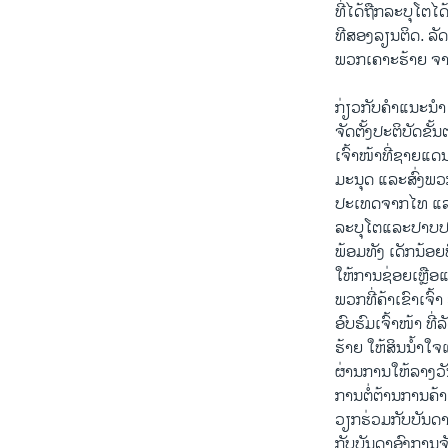
ທີ່ໄດ້ຖືກລະບຸໂຕໄ
ທີສອງລຽນຕິດ. ລັ
ພວກເຄາະຮ້າຍ ຈາກ
ກ່ຽວກັບຄຳແນະນຳ
ຈັດຕັ້ງປະຕິບັດ
ເຈົ້າໜ້າທີ່ຊາຍແ
ມະນຸດ ແລະສົ່ງພວ
ປະເທດຈາກໄທ ແລ
ລະບຸໂຕແລະປາບປາມ
ພ້ອມທັງ ເດັກນ້
ໃຫ້ການຊ່ອຍເຫຼືອ
ພວກທີ່ຄ້າເຂົາເຈົ້
ອົບຮົມເຈົ້າໜ້າ 
ຮ້າຍ ໃຫ້ສິນນ້ຳໃ
ຜ່ານການໃຫ້ລາງວ
ການຕໍ່ຕ້ານການຄ້
ວຽກຮ່ວມກັບບັນດາອ
ກັບບັນດາອົງການຈ