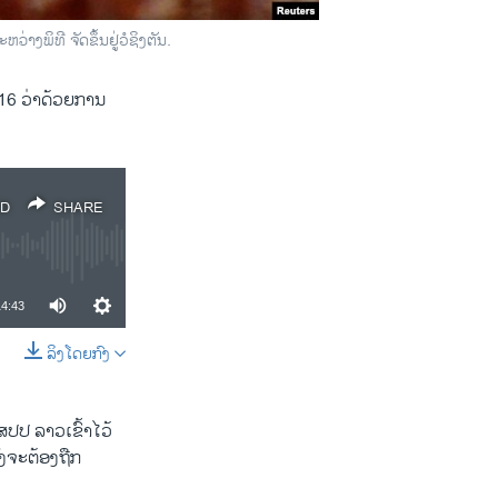
ງພິທີ ຈັດຂຶ້ນຢູ່ວໍຊິງຕັນ.
16 ວ່າ​ດ້ວຍ​ການ​
D
SHARE
14:43
ລິງໂດຍກົງ
SHARE
ປ ລາວ​ເຂົ້າໄວ້​
ັງຈະ​ຕ້ອງ​ຖືກ