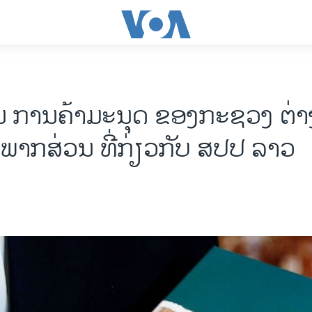
 ການຄ້າມະນຸດ ຂອງກະຊວງ ຕ່າ
ພາກສ່ວນ ທີ່ກ່ຽວກັບ ສປປ ລາວ