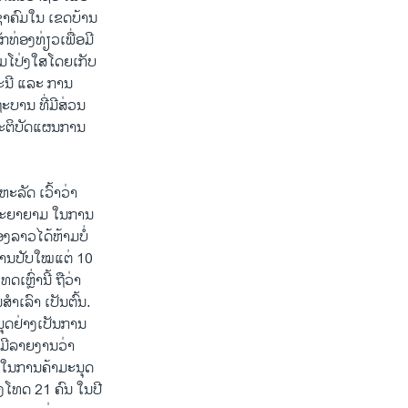
ຊາຄົມໃນ ເຂດບ້ານ
ທ່ອງທ່ຽວເພື່ອມີ
າມໂປ່ງໃສໂດຍເກັບ
ະນີ ແລະ ການ
ຖະບານ ທີ່ມີສ່ວນ
ປະຕິບັດແຜນການ
ັດ ​ເວົ້າວ່າ
ມພະຍາຍາມ ໃນການ
ງລາວໄດ້ຫ້າມບໍ່
ນ​ປັບ​ໃໝ​ແຕ່ 10
ຫຼົ່ານີ້​ ຖືວ່າ
​ເລົາ ​ເປັນຕົ້ນ.
ຸດຢ່າງເປັນການ
 ມີລາຍງານວ່າ
ິດໃນການຄ້າມະນຸດ
ງໂທດ 21 ຄົນ ໃນປີ