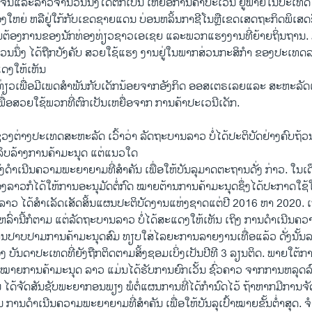
ຈີນແລະລາວຈໍານວນນຶ່ງໄດ້ຕົກເປັນ ເຫຍື່ອການຄ້າປະເວນີ ຢູ່ພາຍໃນປະເທດ ຊ
ອງໃຫຍ່ ຫລືຢູ່ໃກ້ກັບເຂດຊາຍແດນ ບ່ອນຫລິ້ນກາຊີໂນຫຼືເຂດເສດຖະກິດພິເສດຊ
ຕ້ອງການຂອງນັກທ່ອງທ່ຽວຊາວເອເຊຍ ແລະພວກແຮງງານທີ່ຍ້າຍຖິ່ນຖານ. 
ນນຶ່ງ ໄດ້ຖືກບັງຄັບ ສວຍໃຊ້ແຮງ ງານຢູ່ໃນພາກສ່ວນກະສິກຳ ຂອງປະເທດລ
ດງໃຫ້ເຫັນ
ງທ່ຽວເພື່ອມີເພດສຳພັນກັບເດັກນ້ອຍຈາກອັງກິດ ອອສເຕຣເລຍແລະ ສະຫະລັ
ື່ອສວຍໃຊ້ພວກທີ່ຕົກເປັນເຫຍື່ອຈາກ ການຄ້າປະເວນີເດັກ.
​ຕ່າງປະ​ເທດ​ສະຫະລັດ ເວົ້າວ່າ ລັດຖະບານ​ລາວ ​ບໍ່​ໄດ້ປະຕິ​ບັດ​ຢ່າງຄົບ​
​ລຶບລ້າງ​ການ​ຄ້າ​ມະນຸດ ​ແຕ່​ແນວ​ໃດ
າລັງດຳ​ເນີນຄວາມ​ພະຍາຍາມ​ທີ່​ສຳຄັນ ​ເພື່ອ​ໃຫ້​ບັນລຸ​ມາດຕະຖານ​ດັ່ງ ກ່າວ. ໃ
າວກໍໄດ້ໃຫ້ການອະນຸມັດຕໍ່ກົດ ໝາຍຕ້ານການຄ້າມະນຸດຊຶ່ງໄດ້ປະກາດໃຊ້
າວ ໄດ້ສຳເລັດເສັດສິ້ນແຜນປະຕິບັດງານແຫ່ງຊາດແຕ່ປີ 2016​ ຫາ 2020. ເຖ
່ານີ້ກໍຕາມ ແຕ່ລັດຖະບານລາວ ບໍ່ໄດ້ສະແດງໃຫ້ເຫັນ ເຖິງ ການດຳເນີນຄ
ປາບປາມການຄ້າມະນຸດສົມ ທຽບໃສ່ໄລຍະການລາຍງານເທື່ອແລ້ວ ດັ່ງນັ້ນລາວ
 ຂອງ ບັນດາປະເທດທີ່ຍັງຖືກຕິດຕາມສິ້ງຊອມເບິ່ງເປັນປີທີ 3 ລຽນຕິດ. ພາຍໃຕ້
ໝາຍການຄ້າມະນຸດ ລາວ ແມ່ນໄດ້ຮັບການຍົກເວັ້ນ ຊົ່ວຄາວ ຈາກການຫລຸດລົງໄ
 ໄດ້ຈັດສັນຊັບພະຍາກອນພຽງ ພໍຕໍ່ແຜນການທີ່ໄດ້ກຳນົດໄວ້ ຖ້າຫາກມີການຈັດ
ປັນ ການດຳເນີນຄວາມພະຍາຍາມທີ່ສຳຄັນ ເພື່ອໃຫ້ບັນລຸເປົ້າໝາຍຂັ້ນຕ່ຳສຸດ. 