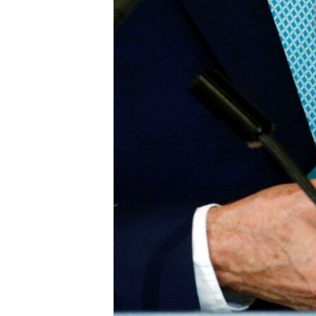
ວິທະຍາສາດ-ເທັກໂນໂລຈີ
ທຸລະກິດ
ພາສາອັງກິດ
ວີດີໂອ
ສຽງ
ລາຍການກະຈາຍສຽງ
ລາຍງານ