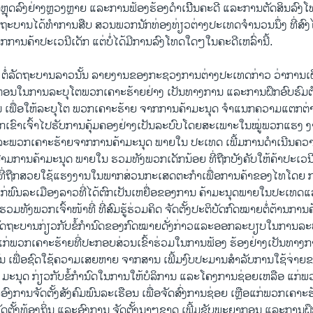
ດ້ຫຼຸດລົງຢ່າງຫຼວງຫຼາຍ ແລະການຟ້ອງຮ້ອງດຳເນີິນຄະດີ ແລະການຕັດສິນລົງໂທ
ດຖະບານໄດ້ທຳການສືບ ສວນພວກນັກທ່ອງທ່ຽວຕ່າງປະເທດຈຳນວນນຶ່ງ ທີ່ສົງ
ການຄ້າປະເວນີເດັກ ແຕ່ບໍ່ໄດ້ມີການລົງໂທດໃດໆໃນຄະດີເຫລົ່ານີ້.
 ຕໍ່ລັດຖະບານລາວນັ້ນ ລາຍງານຂອງກະຊວງການຕ່າງປະເທດກ່າວ ວ່າການເ
ຂັ້ນຕອນໃນການລະບຸໂຕພວກເຄາະຮ້າຍຢ່າງ ເປັນທາງການ ແລະການຝຶກອົບຮົມ
ດນ ເພື່ອໃຫ້ລະບຸໂຕ ພວກເຄາະຮ້າຍ ຈາກການຄ້າມະນຸດ ຈຳແນກຄວາມແຕກຕ່າ
ກເຂົາເຈົ້າໄປຮັບການຄຸ້ມຄອງຢ່າງເປັນລະບົບໂດຍສະເພາະໃນໝູ່ພວກແຮງ ງານທ
ະພວກເຄາະຮ້າຍຈາກການຄ້າມະນຸດ ພາຍໃນ ປະເທດ ເພີ້ມການດຳເນີນຄວາ
ການຄ້າມະນຸດ ພາຍໃນ ຮວມທັງພວກເດັກນ້ອຍ ທີ່ຖືກບັງຄັບໃຫ້ຄ້າປະເວນ
ອຍທີ່ຖືກສວຍໃຊ້ແຮງງານໃນພາກສ່ວນກະເສດຕະກຳເພື່ອການຄ້າຂອງໄທໂດຍ
ແກ່ພົນລະເມືອງລາວທີ່ໄດ້ຕົກເປັນເຫຍື່ອຂອງການ ຄ້າມະນຸດພາຍໃນປະເທດ
າ ຮວມທັງພວກເຈົ້າໜ້າທີ່ ທີ່ສົມຮູ້ຮ່ວມຄິດ ຈັດຕັ້ງປະຕິບັດກົດໝາຍຕໍ່ຕ້ານກາ
ທີ່ລັດຖະບານກ່ຽວກັບຂໍ້ກຳນົດຂອງກົດໝາຍດັ່ງກ່າວແລະອອກລະບຽບໃນການລ
ຈແກ່ພວກເຄາະຮ້າຍທີ່ປະກອບສ່ວນເຂົ້າຮ່ວມໃນການຟ້ອງ ຮ້ອງຢ່າງເປັນທາ
ັນ ເພື່ອຊົດໃຊ້ຄວາມເສຍຫາຍ ຈາກສານ ເພີ້ມງົບປະມານສຳລັບການໃຊ້ຈ່າ
າ ມະນຸດ ກ່ຽວກັບຂໍ້ກຳນົດໃນການໃຫ້ບໍລິການ ແລະໂຄງການຊ່ອຍເຫລືອ ແກ່ພ
ົງການຈັດຕັ້ງສັງຄົມພົນລະເຮືອນ ເພື່ອຈັດສົ່ງການຊ່ອຍ ເຫຼືອແກ່ພວກເຄາະ
ັດຕັ້ງທ້ອງຖິ່ນ ແລະອົງການ ຈັດຕັ້ງນາໆຊາດ ເພີ້ມຊັບພະຍາກອນ ແລະການຝຶກ