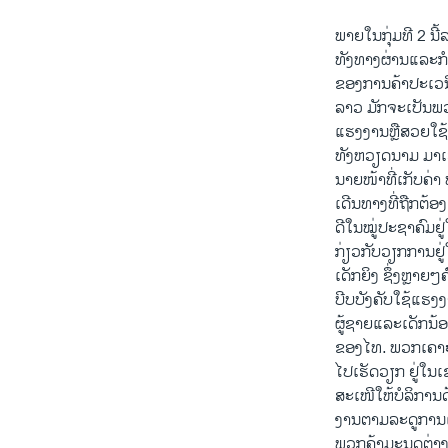
ພາຍ​ໃນ​ກຸ່ມ​ທີ 2 
ທັງ​ທາງ​ຜ່ານແລະກໍ
ຂອງການ​ຄ້າ​ປະ​ເວ​ນ
ລາວ ມັກ​ຈະ​ເປັນ​ພ
ແຮງງານຫຼືສວຍໃຊ້ທ
ທັງຫວຽດນາມ ມາເລ
ນາຍໜ້າທີ່ເກັບຄ່
ເດີນທາງທີ່ຖືກຕ້ອ
ດີໃນໝູ່ປະຊາຄົມຢູ
ກ່ຽວກັບວຽກການຢູ
ເດັກຍິງ ຊຶ່ງຫຼາຍ
ບີບບັງຄັບໃຊ້ແຮງງ
ຜູ້ຊາຍແລະເດັກນ
ຂອງໄທ. ພວກເຄາະຮ
ໄປເຮັດວຽກ ຢູ່ໃນເ
ສະເໜີໃຫ້ບໍລິກາ
ງານຕາມລະດູການເຂ
ພວກຄ້າມະນຸຸດຕ່າງ