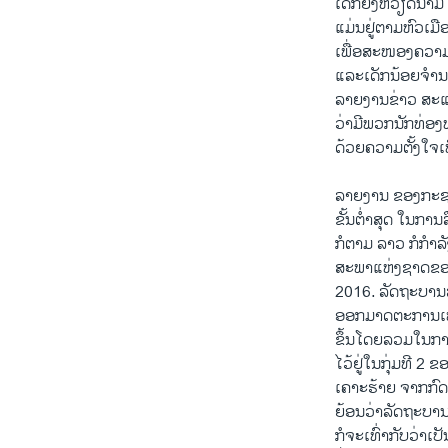
ເດັກຍິງຫວຽດນາມ 
ແມ່ນຢູ່ຕາມຫົວເມື
ເພື່ອສະໜອງຄວາມ
ແລະເດັກນ້ອຍຈຳນວ
ລາຍງານຂ່າວ ສະແ
ວ່າມີພວກນັກທ່ອ
ດ້ວຍຄວາມຕັ້ງໃຈເພ
ລາຍ​ງານ​ ຂອງກະຊວງ
ຂັ້ນຕໍ່າ​ສຸດ​ ໃນການ
​ກໍ​ຕາມ ລາວ ​ກໍກໍ
ສະພາແຫ່ງຊາດຂອງລ
2016. ລັດຖະບານລ
ອອກມາດຕະການເຫລົ
ຂຶ້ນໂດຍລວມໃນການ
ໄວ້ຢູ່ໃນກຸ່ມທີ 2
ເຄາະຮ້າຍ ຈາກກົດ
ຍ້ອນວ່າລັດຖະບານ
ກໍຈະເທົ່າກັບວ່າເ