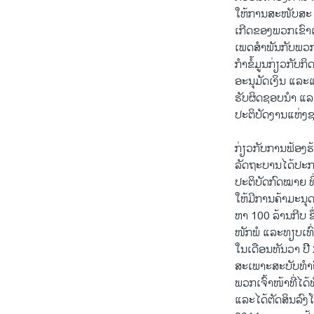
ໃຫ້ການສະໜັບສະ ໜ
ເກີດຂອງພວກເຂົາເ
ເພດສຳພັນກັບພວກເ
ກຳຂໍ້ມູນກ່ຽວກັ
ອະນຸມັດເງິນ ແລະແບ
ຮັບຜິດຊອບນຳ ແລະ
ປະຕິບັດງານແຫ່ງຊ
​ກ່ຽວກັບການຟ້ອງ
ລັດຖະບານໄດ້ປະກ
ປະຕິບັດກົດໝາຍ ທ
ໃຫ້ມີການຄ້າມະນຸດ
ຫາ 100 ລ້ານກີບ ຊຶ່
ໜັກພໍ ແລະທຽບເທົ່າ
ໃນເດືອນທັນວາ ປີ
ສະເພາະສະບັບທຳອິ
ພວກເຈົ້າໜ້າທີ່ໄ
ແລະໄດ້ຕັດສິນລົງ