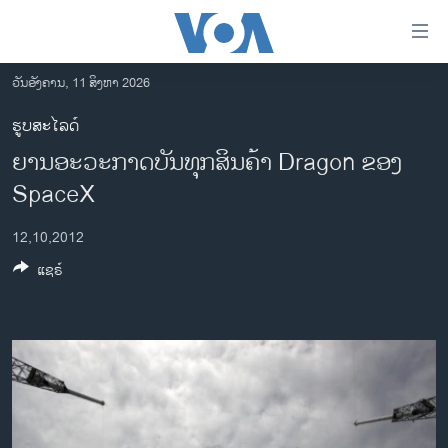
ລິ້ງ
ສຳຫລັບ
ເຂົ້າ
ວັນອັງຄານ, 11 ສິງຫາ 2026
ຫາ
ໂຮມເພຈ
ຮູບສະໄລດ໌
ຂ້າມ
ລາວ
ຍານອະວະກາດບັນທຸກສິນຄ້າ Dragon ຂອງ
ຂ້າມ
ອາເມຣິກາ
ຂ້າມ
SpaceX
ໄປ
ການເລືອກຕັ້ງ ປະທານາທີບໍດີ ສະຫະລັດ 2024
ຫາ
12,10,2012
ຂ່າວ​ຈີນ
ຊອກ
ແຊຣ໌
ຄົ້ນ
ໂລກ
ເອເຊຍ
ອິດສະຫຼະພາບດ້ານການຂ່າວ
ຊີວິດຊາວລາວ
ຊຸມຊົນຊາວລາວ