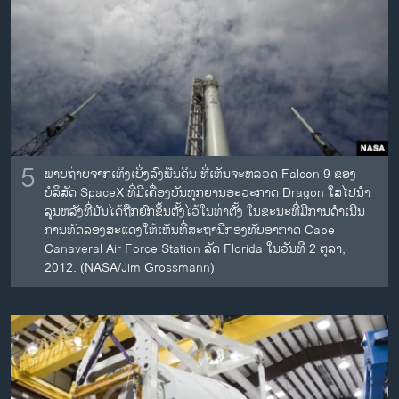
ວິທະຍາສາດ-ເທັກໂນໂລຈີ
ທຸລະກິດ
ພາສາອັງກິດ
ວີດີໂອ
ສຽງ
5
ພາບຖ່າຍຈາກເທິງເບິ່ງລົງພືນດິນ ທີ່ເຫັນຈະຫລວດ Falcon 9 ຂອງ
ລາຍການກະຈາຍສຽງ
ຕິດຕາມພວກເຮົາ ທີ່
ບໍລິສັດ SpaceX ທີ່ມີເຄື່ອງບັນທຸກຍານອະວະກາດ Dragon ໃສ່ໄປນໍາ
ລາຍງານ
ລຸນຫລັງທີ່ມັນໄດ້ຖືກຍົກຂຶ້ນຕັ້ງໄວ້ໃນທ່າຕັ້ງ ໃນຂະນະທີ່ມີການດໍາເນີນ
ການທົດລອງສະແດງໃຫ້ເຫັນທີ່ສະຖານີກອງທັບອາກາດ Cape
Canaveral Air Force Station ລັດ Florida ໃນວັນທີ 2 ຕຸລາ,
2012. (NASA/Jim Grossmann)
ພາສາຕ່າງໆ