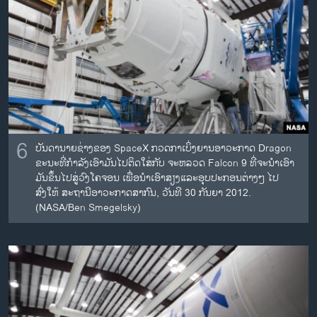
6
ບັນດານາຍຊ່າງຂອງ SpaceX ກວດກາເບິ່ງຍານອາວະກາດ Dragon
ຂະນະທີ່ກໍາລັງເອົາມັນໄປຕິດໃສ່ກັບ ຈະຫລວດ Falcon 9 ທີ່ຈະນໍາເອົາ
ມັນຂຶ້ນໄປສູ່ວົງໂຄຈອນ ເພື່ອນໍາເອົາສຽງແລະອຸບປະກອນຕ່າງໆ ໄປ
ສົ່ງໃຫ້ ສະຖານີອາວະກາດສາກົນ, ວັນທີ 30 ກັນຍາ 2012.
(NASA/Ben Smegelsky)