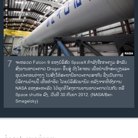
7
ຈະຫລວດ Falcon 9 ຂອງບໍລິສັດ SpaceX ກໍາລັງຖືກກະກຽມ ສໍາລັບ
ສົ່ງຍານອາວະກາດ Dragon ຂຶ້ນສູ່ ວົງໂຄຈອນ ເພື່ອນໍາເອົາສະບຽງແລະ
ອຸບປະກອນຕ່າງໆ ໄປສົ່ງໃຫ້ສະຖານີອາວະກາດສາກົນ ຊຶ່ງເປັນການ
ບໍລິການດ້ານນີ້ ເທື່ອທໍາອິດ ໂດຍບໍລິສັດພານິດ ຫລັງຈາກທີ່ອົງການ
NASA ຂອງສະຫະລັດ ໄດ້ຍຸດຕິໂຄງການຍານອາວະກາດໄປກັບ ຫລື
Space shuttle ລົງ, ວັນທີ 30 ກັນຍາ 2012. (NASA/Ben
Smegelsky)