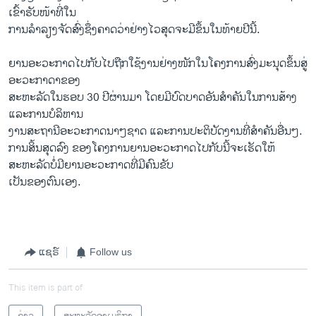
ເຂົ້າຮັບໜ້າທີ່ໃນ
ການລຳລຽງຈັດສົ່ງຊຶ່ງຄາດວ່າຢ່າງໄວສຸດຈະມີຂຶ້ນໃນທ້າຍປີນີ້.
ຍານອະວະກາດໄປກັບໄປຖືກໃຊ້ງານຢ່າງໜັກໃນໂຄງການສົ່ງມະນຸດຂຶ້ນສູ່
ອະວະກາດາຂອງ
ສະຫະລັດໃນຮອບ 30 ປີຜ່ານມາ ໂດຍມີບົດບາດອັນສຳຄັນໃນການສ້າງ
ແລະການບໍລິຫານ
ງານສະຖານີອະວະກາດນາໆຊາດ ແລະການປະຕິບັດງານທີ່ສຳຄັນອື່ນໆ.
ການສິ້ນສຸດລົງ ຂອງໂຄງການຍານອະວະກາດໄປກັບນີ້ຈະເຮັດໃຫ້
ສະຫະລັດບໍ່ມີຍານອະວະກາດທີ່ມີຄົນຂັບ
ເປັນຂອງຕົນເອງ.
ແຊຣ໌
Follow us
This item is part of
ຂ່າວ
ສະຫະລັດອາເມຣິກາ