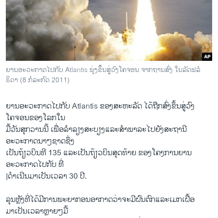
ວິທະຍາສາດ-ເທັກໂນໂລຈີ
ທຸລະກິດ
ພາສາອັງກິດ
ວີດີໂອ
ຍານອະວະກາດໄປກັບ Atlantis ພຸ່ງຂຶ້ນສູ່ວົງໂຄຈອນ ຈາກຖານສົ່ງ ໃນລັດຟລໍ
ສຽງ
ຣິດາ (8 ກໍລະກົດ 2011)
ລາຍການກະຈາຍສຽງ
ຕິດຕາມພວກເຮົາ ທີ່
ຍານອະວະກາດໄປກັບ Atlantis ຂອງສະຫະລັດ ໄດ້ຖືກສົ່ງຂຶ້ນສູ່ວົງ
ລາຍງານ
ໂຄຈອນຂອງໂລກໃນ
ມື້ວັນສຸກວານນີ້ ເພື່ອລຳລຽງສະບຽງແລະສຳພາລະໄປຍັງສະຖານີ
ອະວະກາດນາໆຊາດຊຶ່ງ
ພາສາຕ່າງໆ
ເປັນຖ້ຽວບິນທີ 135 ແລະເປັນຖ້ຽວບິນສຸດທ້າຍ ຂອງໂຄງການຍານ
ອະວະກາດໄປກັບ ທີ່
|ດຳເນີນມາເປັນເວລາ 30 ປີ.
ລຸນຫຼັງທີ່ໄດ້ມີການພະຍາກອນອາກາດວ່າຈະມີຝົນຕົກແລະເມກເຝື້ອ
ມາເປັນເວລາຫຼາຍໆມື້