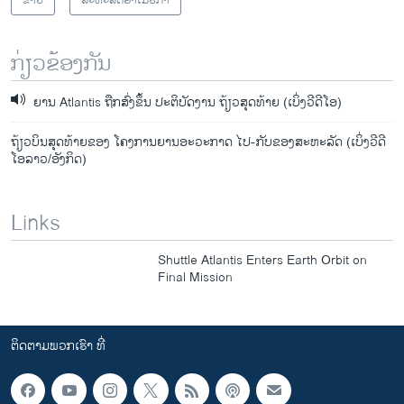
ກ່ຽວຂ້ອງກັນ
ຍານ Atlantis ຖືກສົ່ງຂຶ້ນ ປະຕິບັດງານ ຖ້ຽວສຸດທ້າຍ (ເບິ່ງວີດີໂອ)
ຖ້ຽວບິນສຸດທ້າຍຂອງ ໂຄງການຍານອະວະກາດ ໄປ-ກັບຂອງສະຫະລັດ (ເບິ່ງວີດີ
ໂອລາວ/ອັງກິດ)
Links
Shuttle Atlantis Enters Earth Orbit on
Final Mission
ຕິດຕາມພວກເຮົາ ທີ່