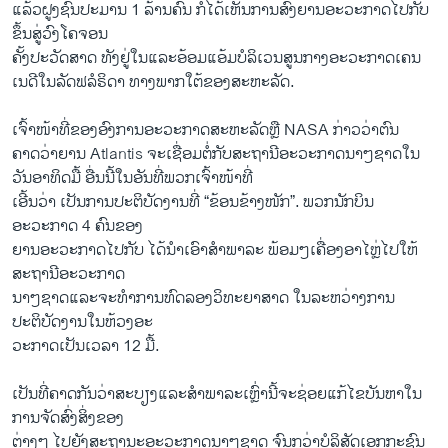
ແລ້ວຝູງຊົນປະມານ 1 ລ້ານຄົນ ກໍໄດ້ເຫັນການສົ່ງຍານອະວະກາດໄປກັບ
ຂຶ້ນສູ່ວົງໂຄຈອນ
ຄັ້ງປະວັດສາດ ທັງຢູ່ໃນແລະອ້ອມແອ້ມບໍລິເວນສູນກາງອະວະກາດເຄນ
ເນດີໃນລັດຟລໍຣິດາ ທາງພາກໃຕ້ຂອງສະຫະລັດ.
ເຈົ້າໜ້າທີ່ຂອງອົງການອະວະກາດສະຫະລັດຫຼື NASA ກ່າວວ່າຕົນ
ຄາດວ່າຍານ Atlantis ຈະເຊື່ອມຕໍ່ກັບສະຖານີອະວະກາດນາໆຊາດໃນ
ວັນອາທິດມື້ ອື່ນນີ້ໃນອັນທີ່ພວກເຈົ້າໜ້າທີ່
ເອີ້ນວ່າ ເປັນການປະຕິບັດງານທີ່ “ຂ້ອນຂ້າງໜັກ”. ພວກນັກບິນ
ອະວະກາດ 4 ຄົນຂອງ
ຍານອະວະກາດໄປກັບ ໄດ້ນຳເອົາສຳພາລະ ພ້ອມໆເຄື່ອງອາໄຫຼ່ໄປໃຫ້
ສະຖານີອະວະກາດ
ນາໆຊາດແລະຈະທຳການທົດລອງວິທະຍາສາດ ໃນລະຫວ່າງການ
ປະຕິບັດງານໃນຫ້ວງອະ
ວະກາດເປັນເວລາ 12 ມື້.
ເປັນທີ່ຄາດກັນວ່າສະບຽງແລະສຳພາລະເຫຼົ່ານີ້ຈະຊ່ອຍແກ້ໄຂບັນຫາໃນ
ການຈັດສົ່ງສິ່ງຂອງ
ຕ່າງໆ ໄປຍັງສະຖານະອະວະກາດນາໆຊາດ ຈົນກວ່າບໍລິສັດເອກກະຊົນ