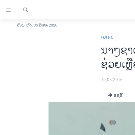
ລິ້ງ
ສຳຫລັບ
ເຂົ້າ
ຄົ້ນຫາ
ວັນພະຫັດ, 06 ສິງຫາ 2026
ໂຮມເພຈ
ຫາ
ເອເຊຍ
ລາວ
ຂ້າມ
ນາໆຊາດ
ຂ້າມ
ອາເມຣິກາ
ຂ້າມ
ການເລືອກຕັ້ງ ປະທານາທີບໍດີ ສະຫະລັດ
ຊ່ວຍເຫ
ໄປ
2024
ຫາ
ຂ່າວ​ຈີນ
ຊອກ
19,05,2015
ຄົ້ນ
ໂລກ
ແຊຣ໌
ເອເຊຍ
ອິດສະຫຼະພາບດ້ານການຂ່າວ
ຊີວິດຊາວລາວ
ຊຸມຊົນຊາວລາວ