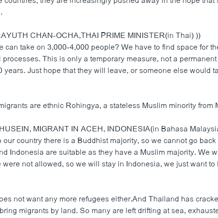
e countries, they are increasingly pushed away in the hope tha
.
AYUTH CHAN-OCHA,THAI PRIME MINISTER(in Thai) ))
e can take on 3,000-4,000 people? We have to find space for t
l processes. This is only a temporary measure, not a permanent 
 years. Just hope that they will leave, or someone else would t
 migrants are ethnic Rohingya, a stateless Muslim minority from
SEIN, MIGRANT IN ACEH, INDONESIA(in Bahasa Malaysia)
o our country there is a Buddhist majority, so we cannot go back
nd Indonesia are suitable as they have a Muslim majority. We w
were not allowed, so we will stay in Indonesia, we just want to l
oes not want any more refugees either.And Thailand has crac
ing migrants by land. So many are left drifting at sea, exhauste