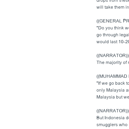
drops from thes
will take them in
((GENERAL PR
"Do you think w
go through lega
would last 10-20
((NARRATOR))
The majority of
((MUHAMMAD HU
"If we go back t
only Malaysia a
Malaysia but we 
((NARRATOR))
But Indonesia d
smugglers who br