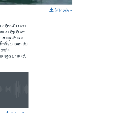
ລິງໂດຍກົງ
EMBED
SHARE
ອາຊີ​ຕາ​ເວັນ​ອອກ
 ເຊິ່ງ​ເຊື່ອ​ວ່າ​
າ​ສະໝຸດ​ອິນ​ເດ​ຍ.
ົ້າຝັ່ງ ປະ​ເທດ​ ອິນ​
D
SHARE
່ຊະຕາກຳ
​ລະອຽດ​ ​ມາສະ​ເໜີ​