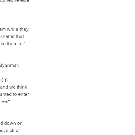
t someone else
hem while they
shelter that
ake them in."
 Myanmar.
 ))
 and we think
anted to enter
ive."
ked down on
d, sick or