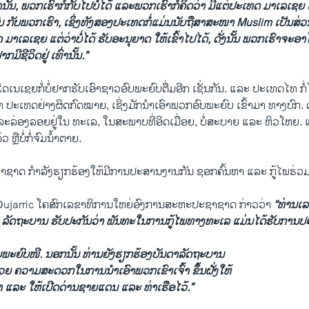
ນັ້ນ, ພວກເຮົາກໍກັບໄປບໍ່ໄດ້ ແລະພວກເຮົາກໍ່ຄິດວ່າ ມີແຕ່ປະເທດ ມາເລເຊ
ະສົມ ກັບພວກເຮົາ, ເຊິ່ງທັງສອງປະເທດກໍ່ແມ່ນນັບຖືສາສະໜາ Muslim ເປັນສ່
ມາເລເຊຍ ແຕ່ວ່າບໍ່ໄດ້ ຮັບອະນຸຍາດ ໃຫ້ເຂົ້າໄປໄດ້, ດັ່ງນັ້ນ ພວກເຮົາຈະອາ
ີຊີວິດຢູ່ ເທົ່ານັ້ນ.”
ດເນເຊຍກໍ່ບໍ່ຢາກຮັບເອົາຊາວອົບພະຍົບຕື່ມ​ອີກ ເຊັ່ນກັນ. ແລະ ປະເທດໄທ 
້າ ປະເທດຢ່າງຜິດກົດໝາຍ, ເຊິ່ງມັກນຳເອົາພວກອົບພະຍົບ ເຂົ້າມາ ທາງບົກ. ດັ່ງ
ແລະລ່ອງລອຍຢູ່ໃນ ທະເລ, ​ໃນ​ສະພາບ​ທີ່ອິດເມື່ອຍ, ບໍ່ສະບາຍ ແລະ ຫິວໂຫຍ. ແ
 ຫຼືບໍ່ກໍ່ຈົມນ້ຳຕາຍ.
າດ ກຳລັງຮຽກຮ້ອງໃຫ້ມີການປະສານ​ງານ​ກັນ ຊອກຄົ້ນຫາ ແລະ ກູ້ໄພຮ່ວມກ
jarric ​ໂຄສົກ​ເລຂາທິການ​ໃຫຍ່​ອົງການ​ສະຫະ​ປະຊາ​ຊາດ ກ່າວ​ວ່າ
“ທ່ານເລ
ລັດຖະບານ ຮັບປະກັນວ່າ ພັນທະໃນການກູ້ໄພທາງທະເລ ແມ່ນ​ໄດ້​ຮັບ​ການ​ປະຕິ
ົບພະຍົບໜີ. ນອກ​ນັ້ນ ທ່ານ​ຍັງຮຽກຮ້ອງບັນດາລັດຖະບານ
ນວຍ ຄວາມສະດວກໃນການນຳ​ເອົາພວກເຂົາ​ເຈົ້າ ຂຶ້ນຝັ່ງໃຫ້
 ແລະ ໃຫ້ເປີດດ່ານຊາຍແດນ ແລະ ທ່າເຮືອໄວ້.”