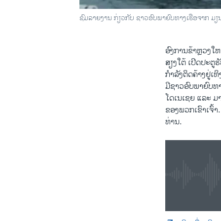
ຊົມລາຍງານ ກ່ຽວກັບ ຊາວອົບພາຍົບທາງເຮືອຈາກ ມຽ
0:00
0:02:01
ອົງການຂ້າຫຼວງໃຫຍ່
ສຽງ​ໃຕ້​ ເປີດ​ປະຕູ
ກຳລັງ​ຕິດຄ້າງ​ຢູ່​
ມີ​ຊາວ​ອົບ​ພາ​ຍົບ​ທາ
ໂດ​ເນ​ເຊຍ ​ແລະ ມາ​ເ
by
ສຽງອາເມຣິກ
ຂອງພວກເຂົາເຈົ້າ. ຜ
ທ່ານ.