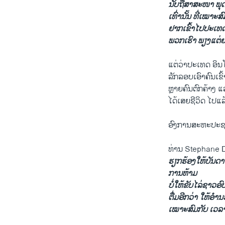
ນັບຖືສາສະໜາ ພຸດ
ເທົ່ານັ້ນ ທີ່ເໝາ
ຢາກເຂົ້າໄປປະເທດ 
ພວກເຮົາ ພຽງແຕ່ຢາກມ
ແຕ່ວ່າປະເທດ ອິນໂ
ລັກລອບ​ເອົາຄົນເຂົ
ຫຼາຍຄົນຕົກ​ຄ້າງ​ 
ໄດ້ເສຍຊີວິດ ໄປແລ້ວ
ອົງການສະຫະປະຊາຊ
ທ່ານ Stephane Du
ຮຽກຮ້ອງໃຫ້ບັນດາ 
ການຫ້າມ
ບໍ່ໃຫ້ຂັບໄລ່ຊາວອ
ຕື່ມອີກວ່າ ໃຫ້ອຳ
ເໝາະສົມກັບ ເວລາ