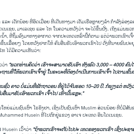
0:04:07
EMBED
 ແລະ ເດັກນ້ອຍ ທີ່ອິດເມື່ອຍ ທີ່​ເດີນທາງມາ​ ເຕັມ​ເຮືອຫຼາຍໆ​ລຳ ກຳລັງລ່ອງ
ນເຊຍ, ມາເລເຊຍ ແລະ ໄທ ​ໃນຄວາມຫວັງວ່າ ຈະ​ໄດ້ຂຶ້ນຝັ່ງ. ​ເຖິງ​ແມ່ນພວກ
ຳ, ທີ່ຖິ້ມລົງມາທາງອາກາດ ຈາກປະເທດເຫລົ່ານີ້ກໍ​ຕາມ ແຕ່ວ່າພວກເຂົາ​ເຈົ້າ 
ຂຶ້ນ​ເລື້ອຍໆ ໂດຍຫວັງຢາກໃຫ້ ຄົນອື່ນຮັບເອົາພວກເຂົາໄປ ດັ່ງ​ທີ່​ນາຍ​ພົນ​ປະ​
 ​ໄດ້​ມີ​ຄວາມ​ເຫັນ​ວ່າ:
ວ​ວ່າ
“ພວກທ່ານຄິດວ່າ ເຮົາຈະສາມາດຮັບເອົາ ທັງໝົດ 3,000 – 4000 ຄົນ
ຖານທີ່ໃຫ້ພວກເຂົາເຈົ້າຢູ່ ​ໃນຂະນະທີ່ຕ້ອງດຳເນີນການ​ເຂົາ​ເຈົ້າ ​ໄປຕາມຂ
ຊົ່ວ ຄາວ ບໍ່ແມ່ນທີ່ພັກຖາວອນ ທີ່ຢູ່ໄດ້ຈົນຮອດ 10–20 ປິ. ກໍພຽງແຕ່ ຫວັ
ອື່ນມາຮັບ​ເອົາພວກເຂົາ ເຈົ້າໄປ ​ເທົ່າ​ນັ້ນ​ແຫຼະ.”
ຫຍ່ແມ່ນຊົນເຜົ່າ ໂຣຮິງຢາ, ເຊິ່ງເປັນຊົນເຜົ່າ Muslim ສ່ວນນ້ອຍ ທີ່ບໍ່ມີ
 Muhammed Husein ທີ່​ໄປ​ຕົກ​ຢູ່​ແຂວງ ອາ​ເຈ ປະ​ເທດ​ ອິນ​ໂດ​ເນ​ເຊຍ.
usein ​ເວົ້າ​ວ່າ
“ຖ້າພວກເຮົາຈະກັບໄປປະ ເທດຂອງພວກເຮົາ ເຊິ່ງປະຊາຊ