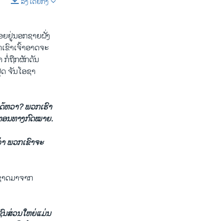
ລິງໂດຍກົງ
SHARE
ລອຍຢູ່ນອກຊາຍຝັ່ງ
ເຂົາ​ເຈົ້າອາດຈະ
ກໍ່ຖືກຜັກດັນ
ຢຸດ ຈັນ​ໂອຊາ
ໄດ້ຫວາ? ພວກເຮົາ
ັ້ນຕອນທາງກົດໝາຍ.
ງວ່າ ພວກເຂົາຈະ
ສັນຊາດມາຈາກ
ົນສ່ວນໃຫຍ່ແມ່ນ