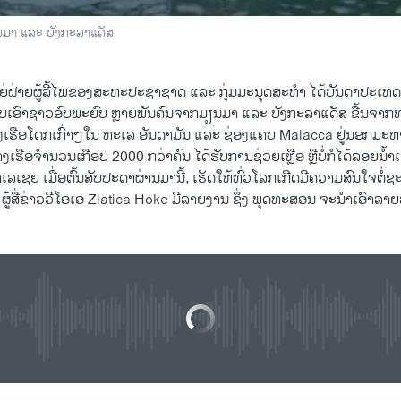
ນມາ ແລະ ບັງກະລາແດັສ
ຝ່າຍຜູ້ລີ້ໄພຂອງ​ສະຫະ​ປະຊາ​ຊາດ ​ແລະ ກຸ່ມ​ມະນຸດສະທຳ ​ໄດ້ບັນດາ​ປະ​ເທດ​
​ຮັບເອົາຊາວ​ອົບ​ພະຍົບ ຫຼາຍພັນຄົນຈາກ​ມຽນມາ ​ແລະ ບັງກະລາ​ແດັສ ຂື້ນຈາກທະເລ
ເທິງ​ເຮືອ​ໂດກ​ເກົ່າ​ໆໃນ​ ທະ​ເລ ອັນ​ດາ​ມັນ ​ແລະ ຊ່ອງ​ແຄບ Malacca ຢູ່​ນອກ​ມະຫ
ຟັງລາຍງານ ສາກົນຮຽກຮ້ອງໃຫ້ບັນດາປະເທດ ເອເຊຍຕາເວັນອອກສຽງໃຕ້ ຊ່ວຍເຫຼືອຊາວອົບພາຍົບທາງເຮືອ
ງເຮືອ​ຈຳນວນ​ເກືອບ ​2000 ກວ່າ​ຄົນ​ ໄດ້​ຮັບ​ການ​ຊ່ວຍ​ເຫຼື​ອ ຫຼືບໍ່​ກໍ​ໄດ້ລອຍນ້ຳ​ເຂ
EMBE
ລ​ເຊຍ ເມື່ອ​ຕົ້ນ​ສັບ​ປະ​ດາຜ່ານ​ມາ​ນີ້, ​ເຮັດ​ໃຫ້​ທົ່ວໂລກເກີດ​ມີ​ຄວາມ​ສົນ​ໃຈ​ຕໍ
າ ວີໂອເອລາວ
ູ້​ສື່​ຂ່າວວີ​ໂອ​ເອ Zlatica Hoke ມີລາຍ​ງານ ຊຶ່ງ​ ພຸດທະ​ສອນ ຈະ​ນຳເອົາ​ລາຍ
No media source currently available