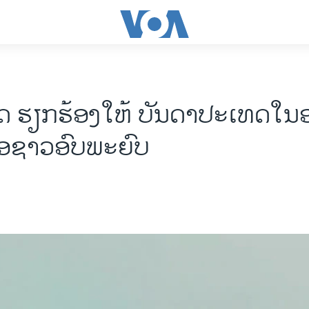
 ຮຽກຮ້ອງໃຫ້ ບັນດາປະເທດໃນອ
ຼືອຊາວອົບພະຍົບ