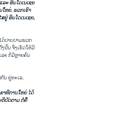
ຍ ແລະ ອິນໂດເນເຊຍ
ວນໃຫຍ່. ພວກເຮົາ
ໄສຢູ່ ອິນໂດເນເຊຍ,
ກໍ່ໄດ້ປາບປາມພວກ
ນັ້ນ ຈຶ່ງເຮັດໃຫ້ມີ
ລະ ກໍ່ມີຫຼາຍຄົນ
ັນ ຢູ່ທະເລ.
ຂາທິການໃຫຍ່ ໄດ້
ບັດ​ຕາມ ກໍ​ຄື