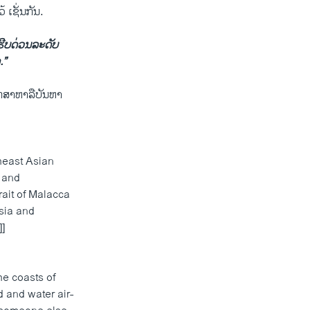
ເຊັ່ນກັນ.
ນຮີບດ່ວນລະດັບ
.”
ຶກສາຫາລືບັນຫາ
heast Asian
 and
rait of Malacca
sia and
]]
he coasts of
 and water air-