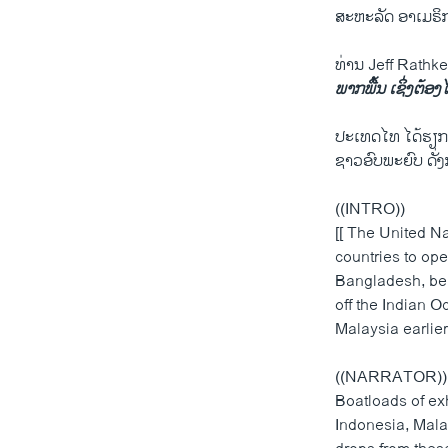
ສະຫະລັດ ອາເມຣິກ
ທ່ານ Jeff Rathke
ພາກພື້ນ ເຊິ່ງຕ້
ປະເທດໄທ ໄດ້ຮຽກຮ
ຊາວອົບພະຍົບ ດັ່ງ
((INTRO))
[[ The United N
countries to op
Bangladesh, bel
off the Indian 
Malaysia earlier
((NARRATOR))
Boatloads of exh
Indonesia, Mala