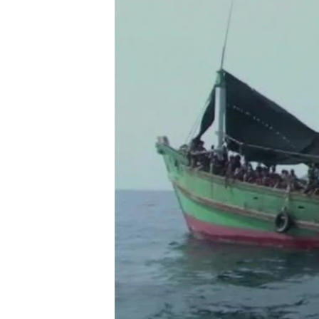
ວິທະຍາສາດ-ເທັກໂນໂລຈີ
ທຸລະກິດ
ພາສາອັງກິດ
ວີດີໂອ
ສຽງ
ລາຍການກະຈາຍສຽງ
ລາຍງານ