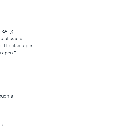
RAL))
e at sea is
d. He also urges
s open."
rough a
ue.