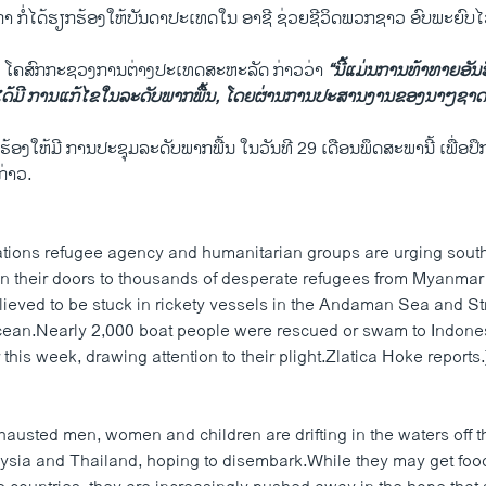
າ ກໍ່ໄດ້ຮຽກຮ້ອງໃຫ້ບັນດາປະເທດໃນ ອາຊີ ຊ່ວຍຊີວິດພວກຊາວ ອົບພະຍົບໄວ້ 
 ​ໂຄສົກ​ກະຊວງ​ການ​ຕ່າງປະ​ເທດ​ສະຫະລັດ ກ່າວ​ວ່າ
“ນີ້ແມ່ນການທ້າ​ທາຍອັ
ອງໄດ້ມີ ການແກ້ໄຂໃນລະດັບພາກພື້ນ, ໂດຍຜ່ານການປະສານງານຂອງນາໆ​ຊາດ
້ອງໃຫ້ມີ ການປະຊຸມລະດັບພາກພື້ນ ໃນວັນທີ 29 ​ເດືອນພຶດສະພານີ້ ເພື່ອປ
ກ່າວ.
ations refugee agency and humanitarian groups are urging sout
en their doors to thousands of desperate refugees from Myanmar
ieved to be stuck in rickety vessels in the Andaman Sea and St
Ocean.Nearly 2,000 boat people were rescued or swam to Indone
 this week, drawing attention to their plight.Zlatica Hoke reports.
austed men, women and children are drifting in the waters off t
ysia and Thailand, hoping to disembark.While they may get food