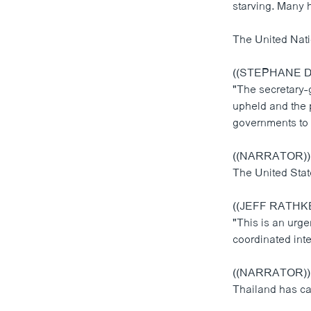
starving. Many 
The United Natio
((STEPHANE 
"The secretary-g
upheld and the 
governments to 
((NARRATOR))
The United State
((JEFF RATH
"This is an urge
coordinated inter
((NARRATOR))
Thailand has ca