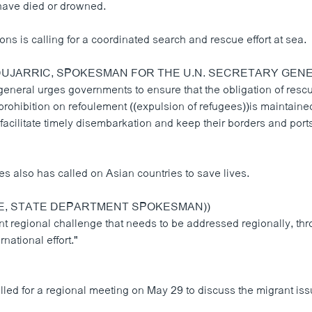
have died or drowned.
ns is calling for a coordinated search and rescue effort at sea.
DUJARRIC, SPOKESMAN FOR THE U.N. SECRETARY GENE
eneral urges governments to ensure that the obligation of rescu
prohibition on refoulement ((expulsion of refugees))is maintaine
facilitate timely disembarkation and keep their borders and port
s also has called on Asian countries to save lives.
KE, STATE DEPARTMENT SPOKESMAN))
nt regional challenge that needs to be addressed regionally, th
national effort."
lled for a regional meeting on May 29 to discuss the migrant iss