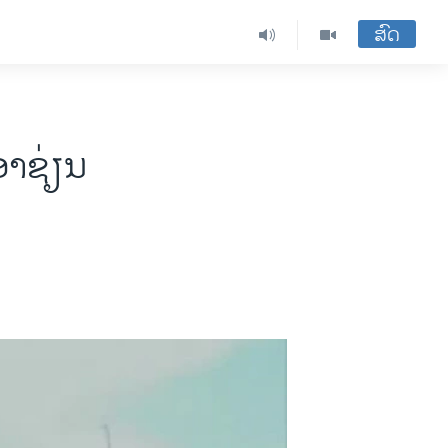
ສົດ
າຊ່ຽນ