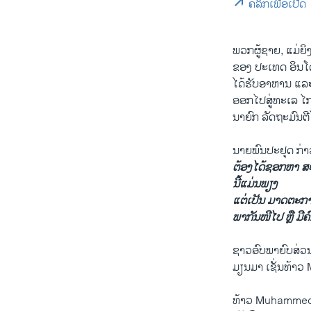
ຄລິກເພື່ອເປີດ
0:00
ພວກຜູ້ຊາຍ, ແມ່ຍິງ
ຂອງ ປະເທດ ອິນໂດເ
ໄດ້ຮັບອາຫານ ແລະນ້
ອອກໄປສູ່​ທະ​ເລ ໄກ
ນາຍົກ ລັດຖະມົນຕີ​ໄທ
ນາຍ​ພົນ​ປະ​ຢຸດ ກ່າ
ຕ້ອງ​ໄດ້ຊອກຫາ ສະ
ນີ້ແມ່ນພຽງ
ແຕ່ເປັນ ມາດຕະການ
ພາກັນໜີໄປ ຫຼື ມີຄົນ
ຊາວອົບພາຍົບສ່ວນໃ
ມຽນມາ ​ເຊັ່ນ​ທ້າວ
ທ້າວ Muhammed H