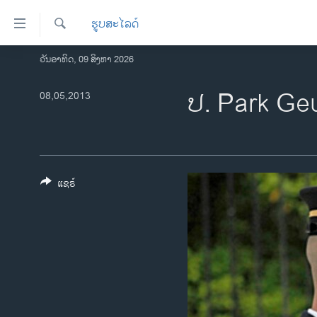
ລິ້ງ
ຮູບສະໄລດ໌
ສຳຫລັບ
ເຂົ້າ
ຄົ້ນຫາ
ວັນອາທິດ, 09 ສິງຫາ 2026
ໂຮມເພຈ
ຫາ
ລາວ
ປ. Park Geu
08,05,2013
ຂ້າມ
ຂ້າມ
ອາເມຣິກາ
ຂ້າມ
ການເລືອກຕັ້ງ ປະທານາທີບໍດີ ສະຫະລັດ
ໄປ
2024
ຫາ
ຂ່າວ​ຈີນ
ຊອກ
ແຊຣ໌
ຄົ້ນ
ໂລກ
ເອເຊຍ
ອິດສະຫຼະພາບດ້ານການຂ່າວ
ຊີວິດຊາວລາວ
ຊຸມຊົນຊາວລາວ