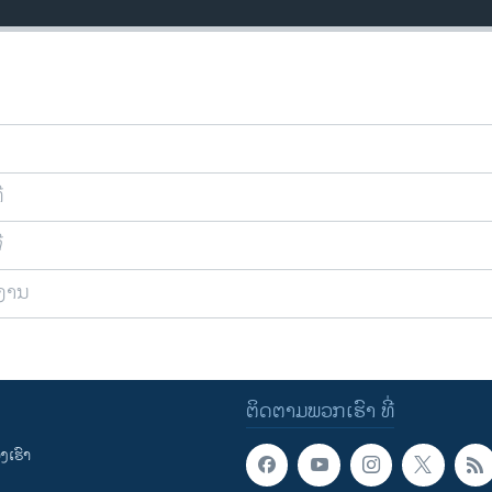
ີ
ີ
ຍງານ
ຕິດຕາມພວກເຮົາ ທີ່
ເຮົາ