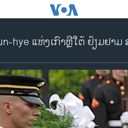
n-hye ແຫ່ງເກົາຫຼີໃຕ້ ຢ້ຽມຢາມ