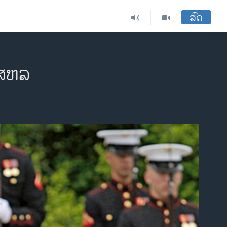
ສົດ
 ສຫລ