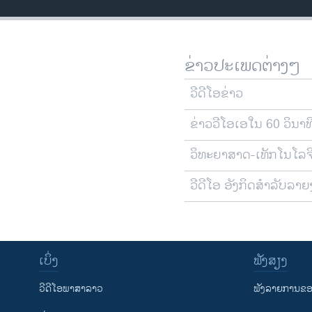
ຂ່າວປະເພດຕ່າງໆ
ວີດີໂອຂ່າວ
ຂ່າວວີໂອເອໃນ 60 ວິນາທ
ວິທະຍາສາດ-ເທັກໂນໂລຈ
ວີດີໂອ ອັງກິດສຳລັບລາ
ເບິ່ງ
ຟັງສຽງ
ວີດີໂອພາສາລາວ
ຟັງລາຍການຂອງ