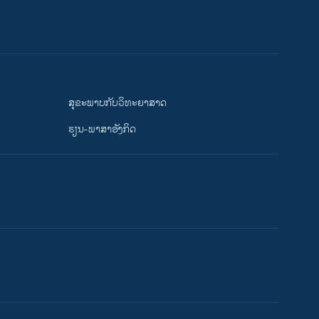
ສຸຂະພາບກັບວິທະຍາສາດ
ຮຽນ-ພາສາອັງກິດ