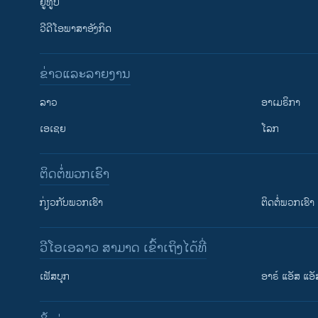
ຢູທູບ
ວີດີໂອພາສາອັງກິດ
ຂ່າວແລະລາຍງານ
ລາວ
ອາເມຣິກາ
ເອເຊຍ
ໂລກ
ຕິດຕໍ່ພວກເຮົາ
ກ່ຽວກັບພວກເຮົາ
ຕິດຕໍ່ພວກເຮົາ
ວີໂອເອລາວ ສາມາດ ເຂົ້າເຖິງໄດ້ທີ່
ເຟັສບຸກ
ອາຣ໌ ແອັສ ແອັ