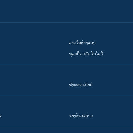
ລາວໃນຕ່າງແດນ
ທຸລະກິດ-ເທັກໂນໂລຈີ
ຟັງພອດແຄັສຕ໌
ສ
ຈອງອີເມລຂ່າວ