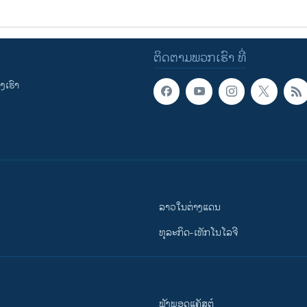
ຕິດຕາມພວກເຮົາ ທີ່
ເຮົາ
ລາວໃນຕ່າງແດນ
ທຸລະກິດ-ເທັກໂນໂລຈີ
ຟັງພອດແຄັສຕ໌