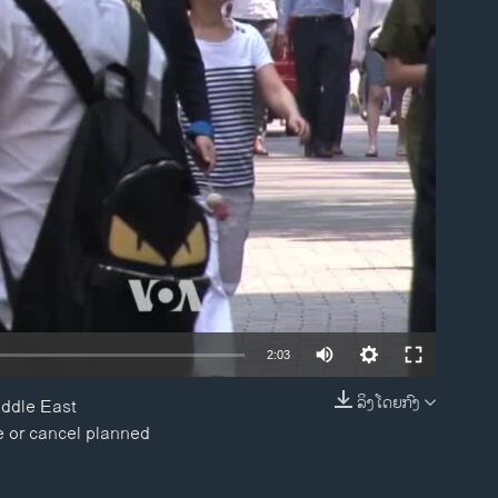
ble
2:03
ລິງໂດຍກົງ
iddle East
EMBED
e or cancel planned