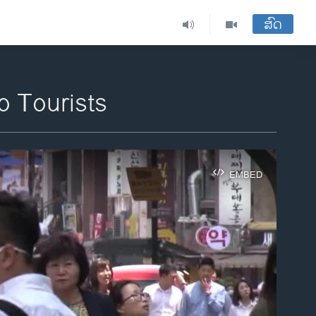
ສົດ
o Tourists
EMBED