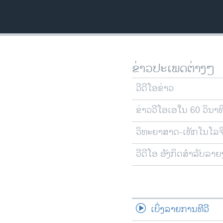
ຂ່າວປະເພດຕ່າງໆ
ວີດີໂອຂ່າວ
ຂ່າວວີໂອເອໃນ 60 ວິນາທ
ວິທະຍາສາດ-ເທັກໂນໂລຈ
ວີດີໂອ ອັງກິດສຳລັບລາ
ເບິ່ງລາຍການທີວີ