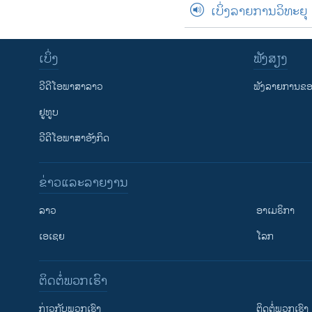
ເບິ່ງລາຍການວິທະຍຸ
ເບິ່ງ
ຟັງສຽງ
ວີດີໂອພາສາລາວ
ຟັງລາຍການຂອງ
ຢູທູບ
ວີດີໂອພາສາອັງກິດ
ຂ່າວແລະລາຍງານ
ລາວ
ອາເມຣິກາ
ເອເຊຍ
ໂລກ
ຕິດຕໍ່ພວກເຮົາ
ກ່ຽວກັບພວກເຮົາ
ຕິດຕໍ່ພວກເຮົາ