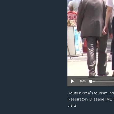
ວິທະຍາສາດ-ເທັກໂນໂລຈີ
ທຸລະກິດ
ພາສາອັງກິດ
ວີດີໂອ
ສຽງ
ລາຍການກະຈາຍສຽງ
ລາຍງານ
0:00
South Korea’s tourism ind
Respiratory Disease [MERS
visits.