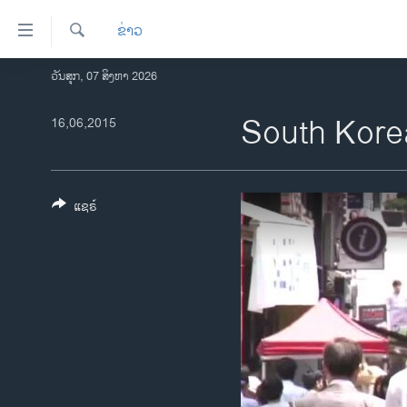
ລິ້ງ
ຂ່າວ
ສຳຫລັບ
ເຂົ້າ
ຄົ້ນຫາ
ວັນສຸກ, 07 ສິງຫາ 2026
ໂຮມເພຈ
ຫາ
ລາວ
South Kore
16,06,2015
ຂ້າມ
ຂ້າມ
ອາເມຣິກາ
ຂ້າມ
ການເລືອກຕັ້ງ ປະທານາທີບໍດີ ສະຫະລັດ
ໄປ
2024
ແຊຣ໌
ຫາ
ຂ່າວ​ຈີນ
ຊອກ
ຄົ້ນ
ໂລກ
ເອເຊຍ
ອິດສະຫຼະພາບດ້ານການຂ່າວ
ຊີວິດຊາວລາວ
ຊຸມຊົນຊາວລາວ