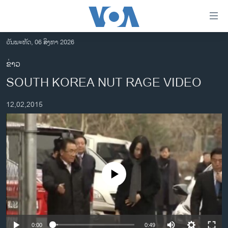
ລິ້ງ
ສຳຫລັບ
ເຂົ້າ
ວັນພະຫັດ, 06 ສິງຫາ 2026
ຫາ
ໂຮມເພຈ
ຂ່າວ
ຂ້າມ
ລາວ
SOUTH KOREA NUT RAGE VIDEO
ຂ້າມ
ອາເມຣິກາ
ຂ້າມ
12,02,2015
ໄປ
ການເລືອກຕັ້ງ ປະທານາທີບໍດີ ສະຫະລັດ 2024
ຫາ
ຂ່າວ​ຈີນ
ຊອກ
ຄົ້ນ
ໂລກ
ເອເຊຍ
No media source currently available
ອິດສະຫຼະພາບດ້ານການຂ່າວ
ຊີວິດຊາວລາວ
ຊຸມຊົນຊາວລາວ
0:00
0:49