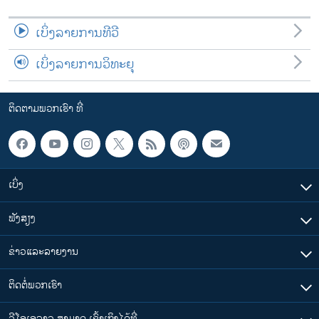
ເບິ່ງລາຍການທີວີ
ເບິ່ງລາຍການວິທະຍຸ
ຕິດຕາມພວກເຮົາ ທີ່
ເບິ່ງ
ຟັງສຽງ
ຂ່າວແລະລາຍງານ
ຕິດຕໍ່ພວກເຮົາ
ວີໂອເອລາວ ສາມາດ ເຂົ້າເຖິງໄດ້ທີ່