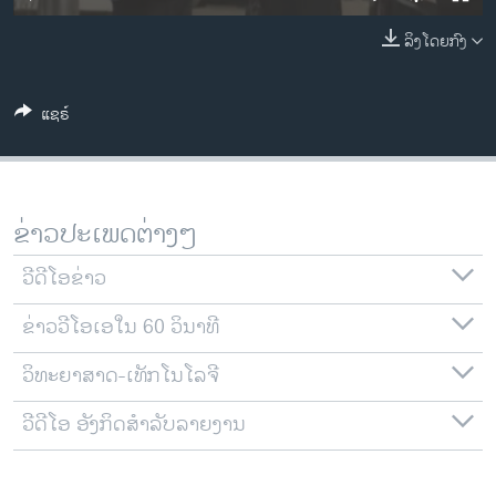
ວິທະຍາສາດ-ເທັກໂນໂລຈີ
ລິງໂດຍກົງ
ທຸລະກິດ
ພາສາອັງກິດ
ແຊຣ໌
ວີດີໂອ
ສຽງ
ລາຍການກະຈາຍສຽງ
ຂ່າວປະເພດຕ່າງໆ
ຕິດຕາມພວກເຮົາ ທີ່
ລາຍງານ
ວີດີໂອຂ່າວ
ຂ່າວວີໂອເອໃນ 60 ວິນາທີ
ພາສາຕ່າງໆ
ວິທະຍາສາດ-ເທັກໂນໂລຈີ
ວີດີໂອ ອັງກິດສຳລັບລາຍງານ