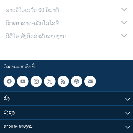
ຂ່າວວີໂອເອໃນ 60 ວິນາທີ
ວິທະຍາສາດ-ເທັກໂນໂລຈີ
ວີດີໂອ ອັງກິດສຳລັບລາຍງານ
ຕິດຕາມພວກເຮົາ ທີ່
ເບິ່ງ
ຟັງສຽງ
ຂ່າວແລະລາຍງານ