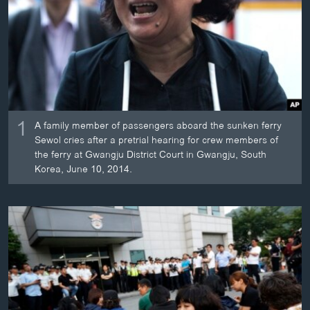
ວິທະຍາສາດ-ເທັກໂນໂລຈີ
ທຸລະກິດ
ພາສາອັງກິດ
ວີດີໂອ
ສຽງ
1
A family member of passengers aboard the sunken ferry
ລາຍການກະຈາຍສຽງ
Sewol cries after a pretrial hearing for crew members of
ຕິດຕາມພວກເຮົາ ທີ່
the ferry at Gwangju District Court in Gwangju, South
ລາຍງານ
Korea, June 10, 2014.
ພາສາຕ່າງໆ