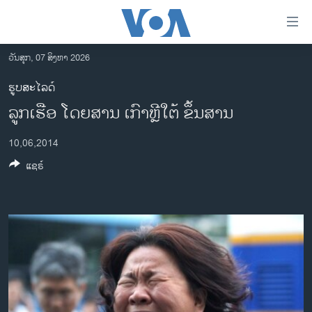
ລິ້ງ
ສຳຫລັບ
ເຂົ້າ
ວັນສຸກ, 07 ສິງຫາ 2026
ຫາ
ໂຮມເພຈ
ຮູບສະໄລດ໌
ຂ້າມ
ລາວ
ລູກເຮືອ ໂດຍສານ ເກົາຫຼີໃຕ້ ຂຶ້ນສານ
ຂ້າມ
ອາເມຣິກາ
ຂ້າມ
10,06,2014
ໄປ
ການເລືອກຕັ້ງ ປະທານາທີບໍດີ ສະຫະລັດ 2024
ຫາ
ແຊຣ໌
ຂ່າວ​ຈີນ
ຊອກ
ຄົ້ນ
ໂລກ
ເອເຊຍ
ອິດສະຫຼະພາບດ້ານການຂ່າວ
ຊີວິດຊາວລາວ
ຊຸມຊົນຊາວລາວ