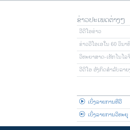
ຂ່າວປະເພດຕ່າງໆ
ວີດີໂອຂ່າວ
ຂ່າວວີໂອເອໃນ 60 ວິນາທ
ວິທະຍາສາດ-ເທັກໂນໂລຈ
ວີດີໂອ ອັງກິດສຳລັບລາ
ເບິ່ງລາຍການທີວີ
ເບິ່ງລາຍການວິທະຍຸ