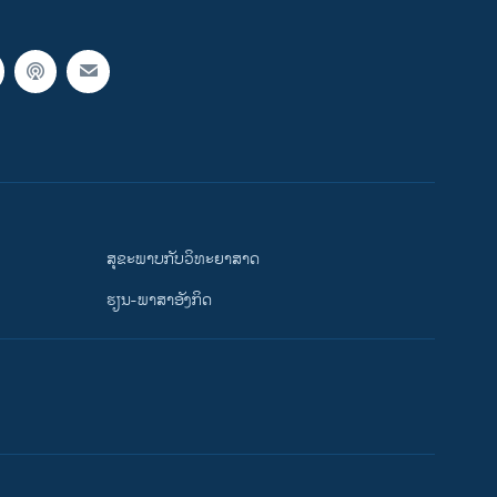
ສຸຂະພາບກັບວິທະຍາສາດ
ຮຽນ-ພາສາອັງກິດ