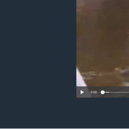
ວິທະຍາສາດ-ເທັກໂນໂລຈີ
ທຸລະກິດ
ພາສາອັງກິດ
ວີດີໂອ
ສຽງ
ລາຍການກະຈາຍສຽງ
ລາຍງານ
0:00