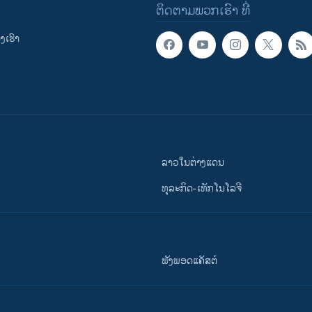
ຕິດຕາມພວກເຮົາ ທີ່
ເຮົາ
ລາວໃນຕ່າງແດນ
ທຸລະກິດ-ເທັກໂນໂລຈີ
ຟັງພອດແຄັສຕ໌