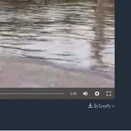
ble
1:18
ລິງໂດຍກົງ
EMBED