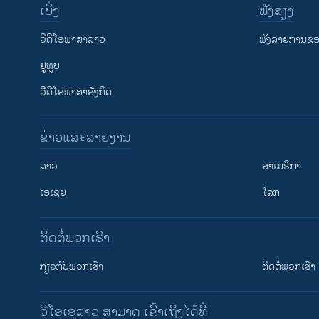
ເບິ່ງ
ຟັງສຽງ
ວີດີໂອພາສາລາວ
ຟັງລາຍການຂອງ
ຢູທູບ
ວີດີໂອພາສາອັງກິດ
ຂ່າວແລະລາຍງານ
ລາວ
ອາເມຣິກາ
ເອເຊຍ
ໂລກ
ຕິດຕໍ່ພວກເຮົາ
ກ່ຽວກັບພວກເຮົາ
ຕິດຕໍ່ພວກເຮົາ
ວີໂອເອລາວ ສາມາດ ເຂົ້າເຖິງໄດ້ທີ່