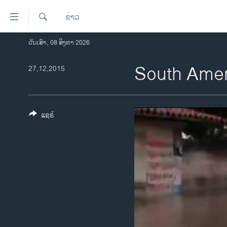
ລິ້ງ
ຂ່າວ
ສຳຫລັບ
ເຂົ້າ
ຄົ້ນຫາ
ວັນເສົາ, 08 ສິງຫາ 2026
ໂຮມເພຈ
ຫາ
ລາວ
South Amer
27,12,2015
ຂ້າມ
ຂ້າມ
ອາເມຣິກາ
ຂ້າມ
ການເລືອກຕັ້ງ ປະທານາທີບໍດີ ສະຫະລັດ
ໄປ
2024
ແຊຣ໌
ຫາ
ຂ່າວ​ຈີນ
ຊອກ
ຄົ້ນ
ໂລກ
ເອເຊຍ
ອິດສະຫຼະພາບດ້ານການຂ່າວ
ຊີວິດຊາວລາວ
ຊຸມຊົນຊາວລາວ