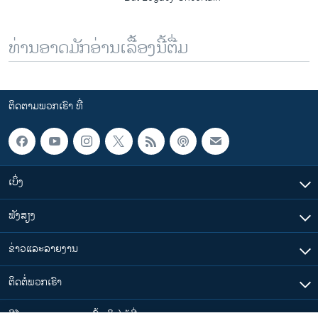
ທ່ານອາດມັກອ່ານເລື້ອງນີ້ຕື່ມ
ຕິດຕາມພວກເຮົາ ທີ່
ເບິ່ງ
ຟັງສຽງ
ຂ່າວແລະລາຍງານ
ຕິດຕໍ່ພວກເຮົາ
ວີໂອເອລາວ ສາມາດ ເຂົ້າເຖິງໄດ້ທີ່