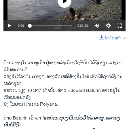
0:00
0:02:23
ລິງໂດຍກົງ
ບ້ານ​ຕ່າງໆໃນ​ເຂດ​ພູ​ເຂົາ ຢູ່ທາງ​ຫລັງ​ເມືອງ​ໂຊ​ຈີ​ນັ້ນ ​ໄດ້​ຖືກ​ປ່ຽນແປງໄປ​
ເປັນ​ສະຖານ​ທີ່​
ແຂ່ງຂັນກິລາ​ຫິມະ​ຕ່າງໆ. ທາງ​ລົດ​ໄຟ​ທີ່​ສ້າງ​ຂຶ້ນ​ໃໝ່ ​ເຮັດ​ໃຫ້​ຊາຍ​ຝັ່ງ​ທະ​
ເລ​ດໍາ​ຢູ່​ໄກ
ອອກ​ໄປ ພຽງ 40 ນາທີ ເທົ່ານັ້ນ. ທ້າວ Edouard Baturin ​ອາ​ໄສຢູ່​ໃນ​
ເຮືອນ​ນ້ອຍ​ຫລັງ​
ນຶ່ງ ​ໃນ​ບ້ານ ​Krasna Polyana.
ທ້າວ Baturin ​ເວົ້າ​ວ່າ
“​ແຕ່​ກ່ອນ ທຸກໆ​ຄົນ​ແມ່ນ​ມີ​ໄກ່​ແລະ​ໝູ. ຫລາຍໆ​
ຄົນ​ກໍ​ມີ​ງົວ​ ​