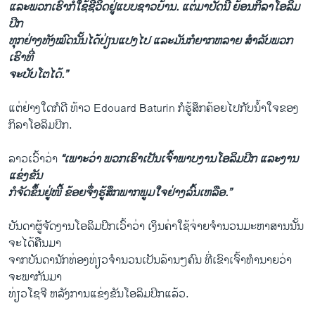
ແລະ​ພວກ​ເຮົາ​ກໍ​ໃຊ້​ຊີວິດ​ຢູ່​ແບບ​ຊາວບ້ານ. ​ແຕ່​ມາ​ບັດ​ນີ້ ຍ້ອນ​ກິລາ​ໂອ​ລິ​ມ
ປິກ ​
ທຸກ​ຢ່າງ​ທັງໝົດ​ນັ້ນ​ໄດ້​ປ່ຽນແປງໄປ ​ແລະ​ມັນ​ກໍ​ຍາກ​ຫລາຍ ສໍາລັບ​ພວກ​
ເຮົາ​ທີ່​
ຈະ​ປັບ​ໂຕ​ໄດ້.”
ແຕ່ຢ່າງໃດ​ກໍ​ດີ ທ້າວ Edouard Baturin ກໍ​ຮູ້ສຶກ​ຄ້ອຍ​ໄປ​ກັບ​ນໍ້າ​ໃຈ​ຂອງ
ກິລາ​ໂອລິມປິກ.
ລາວ​ເວົ້າ​ວ່າ
“​ເພາະ​ວ່າ​ ພວກ​ເຮົາ​ເປັນ​ເຈົ້າພາບ​ງານໂອ​ລິ​ມປິກ ​ແລະ​ງານ​
ແຂ່ງຂັນ​
ກໍ​ຈັດ​ຂຶ້ນ​ຢູ່​ໜີ້ ຂ້ອຍ​ຈຶ່ງ​ຮູ້ສຶກ​ພາກພູມ​ໃຈ​ຢ່າງ​ລົ້ນ​ເຫລືອ.”
ບັນດາ​ຜູ້​ຈັດ​ງານ​ໂອ​ລິ​ມປິກເວົ້າ​ວ່າ ​ເງິນ​ຄ່າ​ໃຊ້​ຈ່າຍ​ຈໍານວນ​ມະຫາສານ​ນັ້ນ
ຈະ​ໄດ້​ຄືນ​ມາ
ຈາກບັນດາ​ນັກ​ທ່ອງ​ທ່ຽວ​ຈໍານວນ​ເປັນ​ລ້ານໆ​ຄົນ ທີ່ເຂົາ​ເຈົ້າ​ທໍານາຍ​ວ່າ
ຈະ​ພາກັນ​ມາ
ທ່ຽວໂຊ​ຈີ ຫລັງ​ການ​ແຂ່ງຂັນ​ໂອ​ລິ​ມປິກແລ້ວ.​ ​