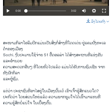
0:00
3:02
ລິງໂດຍກົງ
ສະໜາມ​ກິລາ​ໂອ​ລິ​ມປິກແມ່ນ​ເປັນ​ສິ່ງ​ກໍ່ສ້າງ​ທີ່​ໂດດ​ເດ່​ນ ຢູ່​ແຄມ​ຝັ່ງທະເລ​
ດໍາ​ຂອງ​ເມືອງ
Sochi. ງົບປະມານ​ໃຊ້​ຈ່າຍ 51 ຕື້ດອລລ່າ ​ໄດ້​ສ້າງ​ສະຖານ​ທີ່​ແຂ່ງຂັນ​
ແລະ​ອໍານວຍ​
ຄວາມ​ສະ​ດວກອື່ນໆ ທີ່​ໂດຍ​ທົ່ວ​ໄ​ປແລ້ວ ​ແມ່ນໄດ້​ຮັບການ​ຊົມ​ເຊີຍ ຈາກ​
ທັງ​ນັກ​ກິລາ​
ແລະ​ຜູ້​ຊົມ.
​ແຕ່​ວ່າ ປະຊາຊົນ​ທີ່​ອາ​ໄສ​ຢູ່​ໃນ​ເມືອງ​ນັ້ນ​ເດ້ ​ເຂົາ​ເຈົ້າ​ຮູ້ສຶກ​ແນວ​ໃດ? ​
ປະກົດ​ວ່າ ​ໂດຍ​ສ່ວນ​ໃຫຍ່​ແລ້ວ ຄວາມ​ພາກພູມ​ໃຈ​ໄດ້​ເຂົ້າ​ມາ​ແທນ​ທີ່
ຄວາມ​ຮູ້ສຶກ​ບໍ່​ແນ່​ໃຈ ​ໃນ​ເບື້ອງ​ຕົ້ນ. ​