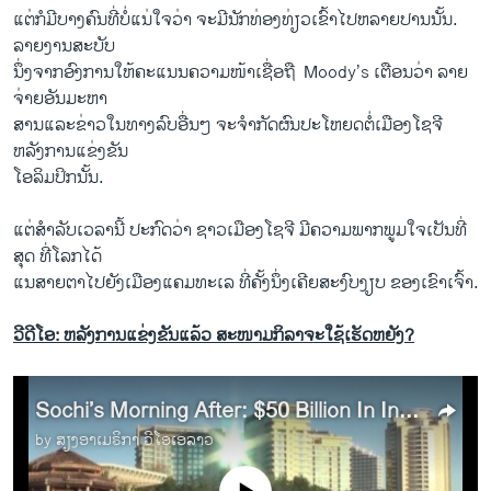
ແຕ່​ກໍ​ມີ​ບາງ​ຄົນ​ທີ່​ບໍ່​ແນ່​ໃຈ​ວ່າ ຈະ​ມີ​ນັກ​ທ່ອງ​ທ່ຽວ​ເຂົ້າ​ໄປ​ຫລາຍ​ປານ​ນັ້ນ.
ລາຍ​ງານ​ສະບັບ​
ນຶ່ງຈາກ​ອົງການ​ໃຫ້​ຄະ​ແນນ​ຄວາມ​ໜ້າ​ເຊື່ອ​ຖື ​ Moody’s ເຕືອນ​ວ່າ ລາຍ​
ຈ່າຍ​ອັນມະຫາ
ສານ​ແລະ​ຂ່າວ​ໃນ​ທາງ​ລົບ​ອື່ນ​ໆ ຈະ​ຈໍາກັດຜົນ​ປະ​ໂຫຍ​ດຕໍ່​ເມືອງ​ໂຊ​ຈີ
ຫລັງ​ການແຂ່ງຂັນ​
ໂອ​ລິ​ມປິກ​ນັ້ນ.
​ແຕ່​ສໍາລັບ​ເວລາ​ນີ້ ປະກົດ​ວ່າ ຊາວເມືອງໂຊ​ຈີ​ ​ມີ​ຄວາມ​ພາກພູມ​ໃຈ​ເປັນ​ທີ່​
ສຸດ ທີ່​ໂລກ​ໄດ້​
ແນ​ສາຍຕາ​ໄປ​ຍັງ​ເມືອງ​ແຄ​ມທະ​ເລ ທີ່​ຄັ້ງ​ນຶ່ງ​ເຄີຍ​ສະ​ງົບ​ງຽບ​ ຂອງ​ເຂົາ​ເຈົ້າ.
ວີດີໂອ: ຫລັງການແຂ່ງຂັນແລ້ວ ສະໜາມກິລາຈະໃຊ້ເຮັດຫຍັງ?
Sochi’s Morning After: $50 Billion In Infrastructure
by
ສຽງອາເມຣິກາ ວີໂອເອລາວ
No media source currently available