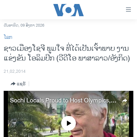
ລິ້ງ
ສຳຫລັບ
ເຂົ້າ
ວັນອາທິດ, 09 ສິງຫາ 2026
ຫາ
ໂຮມເພຈ
ໂລກ
ຂ້າມ
ລາວ
ຊາວເມືອງໂຊຈີ ພູມໃຈ ທີ່ໄດ້ເປັນເຈົ້າພາບ ງານ
ຂ້າມ
ອາເມຣິກາ
ແຂ່ງຂັນ ໂອລິມປິກ (ວີດີໂອ ພາສາລາວ/ອັງກິດ)
ຂ້າມ
ໄປ
ການເລືອກຕັ້ງ ປະທານາທີບໍດີ ສະຫະລັດ 2024
ຫາ
21,02,2014
ຂ່າວ​ຈີນ
ຊອກ
ແຊຣ໌
ຄົ້ນ
ໂລກ
ເອເຊຍ
Sochi Locals Proud to Host Olympics, But Legacy Uncertain
ອິດສະຫຼະພາບດ້ານການຂ່າວ
ຊີວິດຊາວລາວ
No media source currently available
ຊຸມຊົນຊາວລາວ