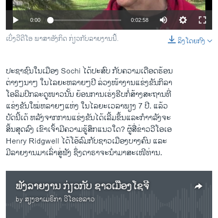
ວິທະຍາສາດ-ເທັກໂນໂລຈີ
0:00
0:02:58
ທຸລະກິດ
ເບິ່ງວີດີໂອ ພາສາອັງກິດ ກ່ຽວກັບລາຍງານນີ້.
ລິງໂດຍກົງ
ພາສາອັງກິດ
ວີດີໂອ
ປະຊາຊົນ​ໃນ​ເມືອງ​ Sochi ​ໄດ້​ປະສົບ ​ກັບ​ຄວາມ​ເດືອດຮ້ອນ
ສຽງ
​ຕ່າງໆ​ນາໆ ​ໃນ​ໄລຍະ​ຫລາຍໆ​ປີ​ ລ່ວງ​ໜ້າ​ງານ​ແຂ່ງ​ຂັນ​ກິລາ​
ໂອ​ລິ​ມປິກ​ລະດູ​ໜາວ​ນັ້ນ ຍ້ອນ​ການເຮ່ງ​ຮີບກໍ່ສ້າງສະຖານ​ທີ່
ລາຍການກະຈາຍສຽງ
ຕິດຕາມພວກເຮົາ ທີ່
​ແຂ່ງຂັນ​ໃໝ່​ຫລາຍໆ​ແຫ່ງ ​ໃນ​ໄລຍະ​ເວລາ​ພຽງ 7 ປີ. ​ແລ້ວ​
ລາຍງານ
ບັດ​ນີ້​ເດ້ ຫລັງ​ຈາກ​ການ​ແຂ່ງຂັນ​ໄດ້​ເລີ້ມ​ຂຶ້ນ​ແລະ​ກໍາາລັງຈະ​
ສິ້ນ​ສຸດ​ລົງ ເຂົາ​ເຈົ້າ​ມີ​ຄວາມ​ຮູ້ສຶກ​ແນວ​ໃດ? ຜູ້​ສື່​ຂ່າວ​ວີ​ໂອ​ເອ
Henry Ridgwell ​ໄດ້​ໂອ້​ລົມ​ກັບຊາວ​ເມືອງ​ບາງ​ຄົນ ​ແລະ​
ພາສາຕ່າງໆ
ມີ​ລາຍ​ງານ​ມາ​ເລົ່າ​ສູ່​ຟັງ ຊຶ່ງດາຣາຈະ​ນໍາ​ມາສະ​ເໜີ​ທ່ານ.
ຟັງລາຍງານ ກ່ຽວກັບ ຊາວເມືອງໂຊຈີ
by
ສຽງອາເມຣິກາ ວີໂອເອລາວ
No media source currently available