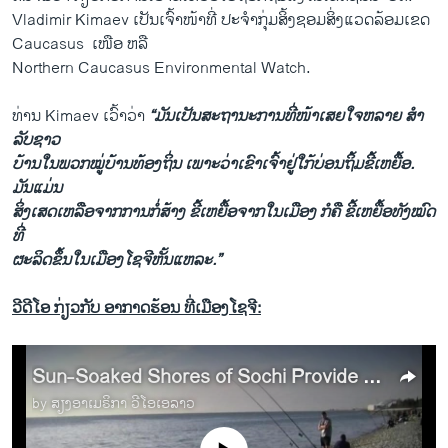
Vladimir Kimaev ເປັນ​ເຈົ້າ​ໜ້າທີ່ ​ປະ​ຈໍາ​ກຸ່ມ​ສິ້ງ​ຊອມ​ສິ່ງ​ແວດ​ລ້ອມເຂດ
Caucasus ​ ​ເໜືອ ຫລື
Northern Caucasus Environmental Watch.
ທ່ານ​ Kimaev ເວົ້າ​ວ່າ
“ມັນ​ເປັນ​ສະຖາ​ນະ​ການທີ່​ໜ້າເສຍ​ໃຈ​ຫລາຍ ສໍາ
ລັບ​ຊາວ
ບ້ານ​ໃນ​ພວກ​ໝູ່​ບ້ານທ້ອງ​ຖິ່ນ ​ເພາະວ່າ​ເຂົາ​ເຈົ້າຢູ່​ໃກ້​ບ່ອນ​ຖິ້ມ​ຂີ້​ເຫຍື້ອ.
ມັນແມ່ນ​
ສິ່ງ​ເສດ​ເຫລືອ​ຈາ​ກການ​ກໍ່ສ້າງ ຂີ້ເຫຍື້ອ​ຈາກ​ໃນ​ເມືອງ ກໍຄື
ຂີ້​ເຫ​ຍື້​ອທັງ​ໝົດ
ທີ່​
ຜະລິດ​ຂຶ້ນ​ໃນ​ເມືອງ​ໂຊ​ຈີ​ຫັ້ນ​ແຫລະ.”
ວີດີໂອ ກ່ຽວກັບ ອາກາດຮ້ອນ ທີ່ເມືອງໂຊຈີ:
Sun-Soaked Shores of Sochi Provide Respite From Games
by
ສຽງອາເມຣິກາ ວີໂອເອລາວ
No media source currently available