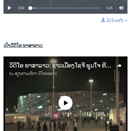
0:00
4:25
ລິງໂດຍກົງ
ເບິ່ງວີດີໂອ ພາສາລາວ:
ວີດີໂອ ພາສາລາວ: ຊາວເມືອງໂຊຈີ ພູມໃຈ ທີ່ໄດ້ເປັນ ເຈົ້າພາບ ໂອລິມປິກ
by
ສຽງອາເມຣິກາ ວີໂອເອລາວ
No media source currently available