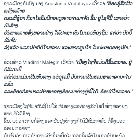
ຊາວ​ເມືອງ​ຄົນ​ນຶ່ງ ນາງ Anastasia Vodoloyev ເວົ້າ​ວ່າ
“ຂ້ອຍ​ຮູ້ສຶກ​ຜິດ​
ຫວັງ​ຫລ້າຍ​
ຕອນ​ທີ່​ຮູ້ວ່າ ກິລາ​ໂອ​ລິ​ມປິກ​ລະດູ​ໜາວຈະ​ມາ​ຈັດ ຂຶ້ນ ຢູ່​ໂຊ​ຈີ​ນີ້ ​ເພາະວ່າ
ມັນສ້າງ
ບັນຫາ​ຫລາຍ​ສິ່ງຫລາຍ​ຢ່າງ​ ​ໃຫ້​ປະຊາ ຊົນໃນ​ເຂດ​ທ້ອງ​ຖິ່ນ. ​ແຕ່​ວ່າ ບັດ​ນີ້
ມັນ​ຈົບ​
ລົງ​ແລ້ວ ພວກ​ເຮົາ​ກໍ​ດີ​ໃຈ​ຫລາຍ ​ແລະ​ພາກພູມ​ໃຈ ​ໃນ​ປະ​ເທດ​ຂອງ​ເຮົາ.”
ສ່ວນທ້າວ Vladimir Malegin ເວົ້າ​ວ່າ
“​ເມືອງ​ໂຊ​ຈີ​ແມ່ນ​ດີ​ຂຶ້ນ​ຫລາຍ. ຢູ່
ບໍລິ​ເວນ​ນີ້ ​
ແຕ່​ກ່ອນ​ແມ່ນ​ເປັນ​ຫົນທາງ ​ແຕ່​ດຽວ​ນີ້​ ມັນ​ກາຍເປັນ​ສວນສາທາລະນະ​ໄປ​
ແລ້ວ ​
ແລະ​ຂ້ອຍ​ກໍ​ສາມາດເອົາ​ໝາ​ຂອງ​ຂ້ອຍ​ມາ​ຍ່າງ​ຢູ່​ໜີ້​ໄດ້. ຂ້ອຍ​ດີ​ໃຈ​ຫລາຍ.”
ຊາວ​ເມືອງ​ໂຊ​ຈີ​ພາກັນ​ຊີ້​ໄປ​ໃສ່ ຫົນທາງ​ແລະ​ທາງ​ລົດໄຟ​ໃໝ່​ໆ​ຫລາຍໆ​
ສາຍ ​ທີ່​ໄດ້​ສ້າງ​
ຂຶ້ນ. ​ແຕ່​ວ່າ ການ​ກໍ່ສ້າງ​ແລະ​ປັບປຸງ​ຕ່າງ​ໆ​ກໍ​ໄດ້​ມີ​ຜົນ​ກະທົບ ຕໍ່​ສິ່ງ​ແວດ​
ລ້ອມ. ຫລາຍໆ​
ຄົນ​ຈົ່ມວ່າ ກ່ຽວ​ກັບ​ການ​ເອົາ​ຂີ້​ເຫຍື້ອ​ໄປ​ຖອກ​ຖິ້ມ​ລົງໃນ​ເຂດຊົນນະບົດ. ​