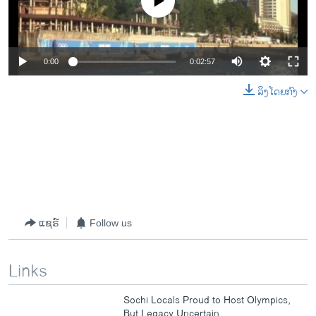
0:00
0:02:57
ລິງໂດຍກົງ
ແຊຣ໌
Follow us
Links
Sochi Locals Proud to Host Olympics,
But Legacy Uncertain