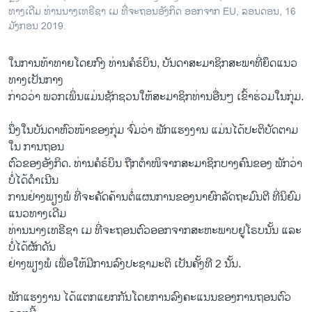
ທາງເດີມ ທ່ານນາງເທຣີຊາ ເມ ທີ່ຈະຖອນອັງກິດ ອອກຈາກ EU, ລອນດອນ, 16
ມັງກອນ 2019.
ໃນ​ການ​ທ້າ​ທາຍ​ໂດຍກົງ ທ່ານ​ຄໍ​ຣ໌​ບິນ, ບັນ​ດາ​ສະ​ມາ​ຊິກສະ​ພາ​ທີ່ຍຶດ​ແນວ​
ທາງເປັນກາງ
ກ່າວ​ວ່າ ພວກ​ເພິ່ນ​ແມ່ນ​ຊັກ​ຊວນ​ໃຫ້​ສະ​ມາ​ຊິກ​ທ່ານ​ອື່ນໆ ເຂົ້າ​ຮ່ວມໃນ​ກຸ່ມ.
ນຶ່ງ​ໃນ​ບັນ​ດາ​ຫົວ​ໜ້າ​ຂອງ​ກຸ່ມ ຈົ່ມ​ວ່າ ​ພັກ​ແຮງ​ງານ ແມ່ນ​ໄດ້​ປະ​ຕິ​ບັດ​ຕາມ
ໃນ​ ການ​ຖອນ
​ຕົວຂອງ​ອັງ​ກິດ​. ທ່ານ​ຄໍ​ຣ໌​ບິນ ຖືກ​ຕຳ​ໜິ​ຈາກ​ສະ​ມາ​ຊິກບາງ​ຄົນ​ຂອງ ພັກວ່າ
ບໍ່​ໄດ້​ດຳ​ເນີນ
​ການ​ຢ່າງພຽງ​ພໍ ​ທີ່​ຈະຄັດ​ຄ້ານຕໍ່​ແຜນ​ການ​ຂອງນາ​ຍົກ​ລັດ​ຖະ​ມົນ​ຕີ ທີ່​ນິ​ຍົມ​
ແນວ​ທາງ​ເດີມ​
ທ່ານ​ນາງ​ເທ​ຣີ​ຊາ ເມ ທີ່​ຈະ​ຖອ​ນ​ຕົວ​ອອກ​ຈາກ​ສະ​ຫະ​ພາບ​ຢູ​ໂຣບ​ນັ້ນ ແລະ​
ບໍ່​ໄດ້​ຜັກ​ດັນ
ຢ່າງ​ພຽງ​ພໍ ​ເພື່ອ​ໃຫ້​ມີ​ການ​ລົງ​ປະ​ຊາ​ມະ​ຕິ ເປັນ​ຄັ້ງ​ທີ 2 ນັ້ນ.
ພັກ​ແຮງ​ງານ ໄດ້​ແຕກ​ແຍກ​ກັນ​ໂດຍ​ການ​ລົງ​ຄະ​ແນນຂອງ​ການ​ຖອນ​ຕົວ​