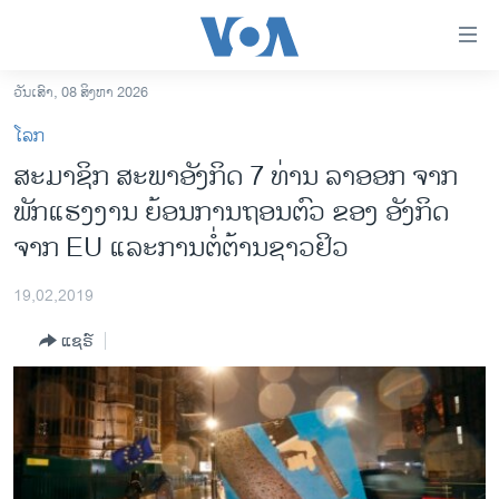
ລິ້ງ
ສຳຫລັບ
ເຂົ້າ
ວັນເສົາ, 08 ສິງຫາ 2026
ຫາ
ໂຮມເພຈ
ໂລກ
ຂ້າມ
ລາວ
ສະ​ມາ​ຊິກ​​ ສະ​ພາ​ອັງ​ກິດ 7 ທ່ານ ​ລາ​ອອກ​ ຈາກ​
ຂ້າມ
ອາເມຣິກາ
ພັກ​ແຮງ​ງານ ຍ້ອນການ​ຖອນ​ຕົວ ຂອງ ​ອັງ​ກິດ
ຂ້າມ
ໄປ
ການເລືອກຕັ້ງ ປະທານາທີບໍດີ ສະຫະລັດ 2024
ຈາກ EU ແລະ​ການຕໍ່​ຕ້ານຊາວ​ຢິວ
ຫາ
ຂ່າວ​ຈີນ
ຊອກ
19,02,2019
ຄົ້ນ
ໂລກ
ແຊຣ໌
ເອເຊຍ
ອິດສະຫຼະພາບດ້ານການຂ່າວ
ຊີວິດຊາວລາວ
ຊຸມຊົນຊາວລາວ