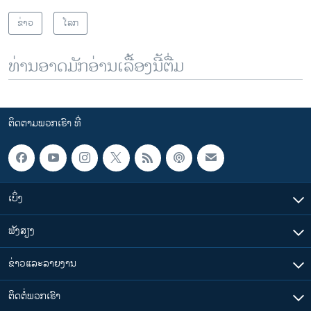
ຂ່າວ
ໂລກ
ທ່ານອາດມັກອ່ານເລື້ອງນີ້ຕື່ມ
ຕິດຕາມພວກເຮົາ ທີ່
ເບິ່ງ
ຟັງສຽງ
ຂ່າວແລະລາຍງານ
ຕິດຕໍ່ພວກເຮົາ