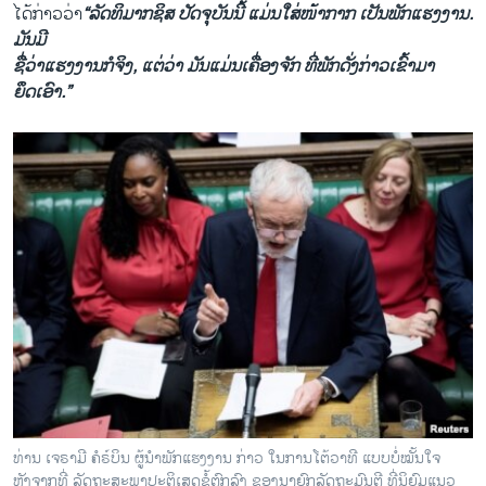
ໄດ້​ກ່າວ​ວ່າ
“ລັດ​ທິມາກຊິ​ສ ປັດ​ຈຸ​ບັນ​ນີ້ ແມ່ນ​ໃສ່​ໜ້າ​ກາກ ​ເປັນ​ພັກ​ແຮງ​ງານ​.
ມັນ​ມີ​
ຊື່ວ່າ​ແຮງ​ງານກໍ​ຈິງ, ແຕ່​ວ່າ ມັນແມ່ນ​ເຄື່ອງ​ຈັກ ​ທີ່​ພັກ​ດັ່ງ​ກ່າວ​ເຂົ້າ​ມາ​
ຍຶດເອົາ.”
ທ່ານ ເຈຣາມີ ຄໍຣ໌ບິນ ຜູ້ນຳພັກແຮງງານ ກ່າວ ໃນການໂຕ້ວາທີ ແບບບໍ່ໝັ້ນໃຈ
ຫຼັງຈາກທີ່ ລັດຖະສະພາປະຕິເສດຂໍ້ຕົກລົງ ຂອງນາຍົກລັດຖະມົນຕີ ທີ່ນິຍົມແນວ