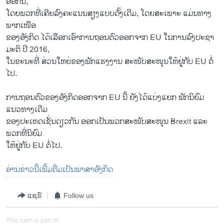
ອອກ​ນີ້,
ໂດຍ​ພວກ​ທີ່ເຄີຍ​ລົງ​ຄະ​ແນນ​ສຽງ​ແບບ​ດັ້ງ​ເດີມ​, ໂດຍ​ສະ​ເພາະ ​ແມ່ນ​ທາງ​
ພາກ​ເໜືອ​
ຂອງ​ອັງ​ກິດ ໄດ້ເລືອກ​ເອົາ​ການຖອນ​ຕົວອອກຈາກ EU ໃນການ​ລົງ​ປະ​ຊາ​
ມະ​ຕິ ​ປີ 2016,
ໃນ​ຂະ​ນະ​ທີ່ ສ່ວນ​ໃຫຍ່​ຂອງ​ພັກ​ແຮງ​ງານ ​ສະ​ໜັບ​ສະ​ໜຸນ​ໃຫ້​ຢູ່​ກັບ EU ຕໍ່​
ໄປ.
ການ​ຖອນ​ຕົວ​ຂອງ​ອັງ​ກິດ​ອອກ​ຈາກ EU ນີ້ ​ຍັງໄດ້​ແບ່ງ​ແຍກ ​ພັກ​ນິ​ຍົມ​
ແນວ​ທາງ​ເດີມ
​ຂອງ​ປະ​ເທດເຊັ່ນ​ດຽວ​ກັນ ​ອອກ​ເປັນ​ພວກ​ສະ​ໜັບ​ສະ​ໜຸນ Brexit ແລະ​
ພວກ​ທີ່​ນິຍົມ
​ໃຫ້​ຢູ່​ກັບ EU ຕໍ່​ໄປ.
ອ່ານ​ຂ່າວ​ນີ້​ເພີ້ມ​ຕື່ມ​ເປັນ​ພາ​ສາ​ອັງ​ກິດ
ແຊຣ໌
Follow us
This item is part of