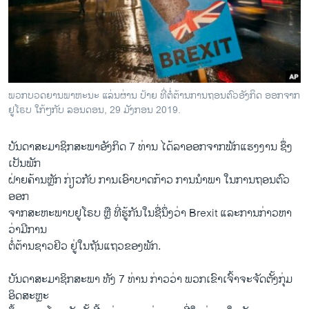
ວິທະຍາສາດ-ເທັກໂນໂລຈີ
ທຸລະກິດ
ພາສາອັງກິດ
ວີດີໂອ
ພວກບວດ​ຍານ​ພາ​ຫະ​ນະ ແລ່ນ​ຜ່ານ ປ້າຍ ທີ່​ຕໍ່​ຕ້ານ​ການ​ຖອນ​ຕົວ​ອັງ​ກິດ ອອກ​ຈາກ
ສຽງ
ຢູ​ໂຣບ ​ໃກ້ໆ​ກັບ ລອນດອນ, 29 ມັງ​ກອນ 2019.
ລາຍການກະຈາຍສຽງ
ບັນ​ດາສະ​ມາ​ຊິກສະ​ພາ​ອັງ​ກິດ 7 ທ່ານ ໄດ້​ລາ​ອອກ​ຈາກ​ພັກ​ແຮງ​ງານ ຊຶ່ງ​
ຕິດຕາມພວກເຮົາ ທີ່
ເປັນພັກ
ລາຍງານ
ຝ່າຍ​ຄ້ານ​ຫຼັກ ກ່ຽວ​ກັບ ​ການ​ເອົາ​ບາດ​ກ້າວ ການ​ນຳ​ພາ​ ໃນການ​ຖອນ​ຕົວ
ອອກ​
ຈາກສະ​ຫະ​ພາບ​ຢູ​ໂຣບ ຫຼື ທີ່​ຮູ້​ກັນໃນ​ຊື່​ນຶ່ງວ່າ Brexit ແລະ​ການກ່າວ​ຫາ
ພາສາຕ່າງໆ
ວ່າ​ມີການ
ຕໍ່​ຕ້ານຊາວ​ຢິວ ​ຢູ່ໃນ​ຖັນ​ແຖວ​ຂອງ​ພັກ.
ບັນ​ດາສະ​ມາ​ຊິກສະ​ພາ​ ທັງ 7 ທ່ານ ​ກ່າວ​ວ່າ ພວກ​ເຂົາ​ເຈົ້າຈະ​ຈັດ​ຕັ້ງກຸ່ມ
ອິດ​ສະ​ຫຼະ