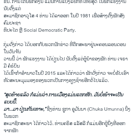
​ຂຶ້ນ. ການ​ໂຕນ​ພັກ​ຄັ້ງ​ນີ້ ແມ່ນ​ການ​ແບ່ງ​ແຍກ​ທີ່​ໃຫຍ່​ສຸດ ໃນ​ພັກ​ແຮງ​ງານ
ນັບ​ຕັ້ງ​ແຕ່
ສະ​ມາ​ຊິກ​ອາ​ວຸ​ໂສ 4 ທ່ານ ໄດ້​ລາ​ອອກ ໃນ​ປີ 1981 ເພື່ອ​ສ້າງ​ຕັ້ງ​ພັກ​ສັງ​
ຄົມ​ປະ​ຊາ
​ທິ​ປະ​ໄຕ ຫຼື Social Democratic Party.
ກຸ່ມ​ດັ່ງ​ກ່າວ ໄດ້​ບອກ​ກັບ​ພວກ​ນັກ​ຂ່າວ ທີ່​ຕຶກ​ສະ​ພາຢູ່ນະ​ຄອນລອນດອນ
ໃນວັນ​ຈັນ
​ວານ​ນີ້ ວ່າ ພັກ​ແຮງ​ງານ ໄດ້​ປ່ຽນ​ໄປ ນັບ​ຕັ້ງ​ແຕ່​ຜູ້​ນຳ​ຂອງ​ພັກ ທ່ານ ເຈ​ຣາ​
ມີ ຄໍ​ຣ໌​ບິນ
ໄດ້​ເຂົ້າ​ກຳ​ອຳ​ນາດໃນ​ປີ 2015 ແລະ​ໄດ້​ກ່າວ​ວ່າ ພັກ​ດັ່ງ​ກ່າວ ຈະ​ບໍ່​ຮັບ​ເອົາ​
ທັດ​ສະ​ນະ​ມຸມມອງຂອງ​ພວກ​ເປັນ​ກາງອຽງ​ຊ້າຍ​ອີກ​ຕໍ່​ໄປ​ແລ້ວ​.
“ສຸດ​ທ້າຍ​ແລ້ວ ກໍ​ແມ່ນ​ວ່າ ການ​ເມືອງ​ແມ່ນ​ແຕກ​ຫັກ. ມັນ​ບໍ່ໜ້າ​ຈະ​ເປັນ​
ແບບ​ນີ້.
ມາ...ມາ ປ່ຽນ​ກັນ​ເທາະ,”
ຊຶ່ງ​ທ່ານ ຊູ​ກາ ອູ​ມັນ​ນາ (Chuka Umunna) ​ນຶ່ງ
​ໃນພວກ
​ສະ​ມາ​ຊິກສະ​ພາ ໄດ້​ກ່າວ​ໄວ້. ທ່ານຄ​ຣິ​ສ ແລັ​ສ​ລີ ກໍ​ແມ່ນ​ອີກ​ຜູ້​ນຶ່ງ​ທີ່​ອອກ​
ຈາກ​ພັກ