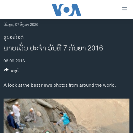
ລິ້ງ
ສຳຫລັບ
ເຂົ້າ
ວັນສຸກ, 07 ສິງຫາ 2026
ຫາ
ໂຮມເພຈ
ຮູບສະໄລດ໌
ຂ້າມ
ລາວ
ພາບເດັ່ນ ປະຈຳ ວັນທີ 7 ກັນຍາ 2016
ຂ້າມ
ອາເມຣິກາ
ຂ້າມ
08,09,2016
ໄປ
ການເລືອກຕັ້ງ ປະທານາທີບໍດີ ສະຫະລັດ 2024
ຫາ
ແຊຣ໌
ຂ່າວ​ຈີນ
ຊອກ
ຄົ້ນ
ໂລກ
A look at the best news photos from around the world.
ເອເຊຍ
ອິດສະຫຼະພາບດ້ານການຂ່າວ
ຊີວິດຊາວລາວ
ຊຸມຊົນຊາວລາວ