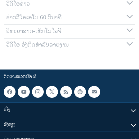
ວີດີໂອຂ່າວ
ຂ່າວວີໂອເອໃນ 60 ວິນາທີ
ວິທະຍາສາດ-ເທັກໂນໂລຈີ
ວີດີໂອ ອັງກິດສຳລັບລາຍງານ
ຕິດຕາມພວກເຮົາ ທີ່
ເບິ່ງ
ຟັງສຽງ
ຂ່າວແລະລາຍງານ