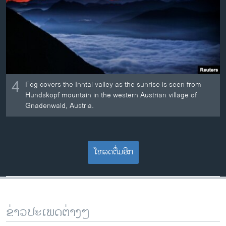
4
Fog covers the Inntal valley as the sunrise is seen from
Hundskopf mountain in the western Austrian village of
Gnadenwald, Austria.
ໂຫລດຕື່ມອີກ
ຂ່າວປະເພດຕ່າງໆ