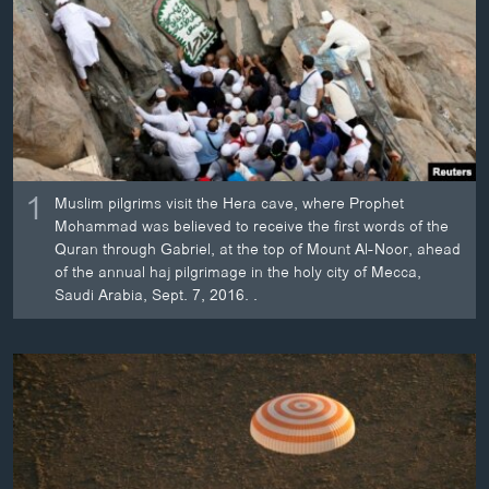
ວິທະຍາສາດ-ເທັກໂນໂລຈີ
ທຸລະກິດ
ພາສາອັງກິດ
ວີດີໂອ
ສຽງ
1
Muslim pilgrims visit the Hera cave, where Prophet
ລາຍການກະຈາຍສຽງ
Mohammad was believed to receive the first words of the
ຕິດຕາມພວກເຮົາ ທີ່
Quran through Gabriel, at the top of Mount Al-Noor, ahead
ລາຍງານ
of the annual haj pilgrimage in the holy city of Mecca,
Saudi Arabia, Sept. 7, 2016. .
ພາສາຕ່າງໆ