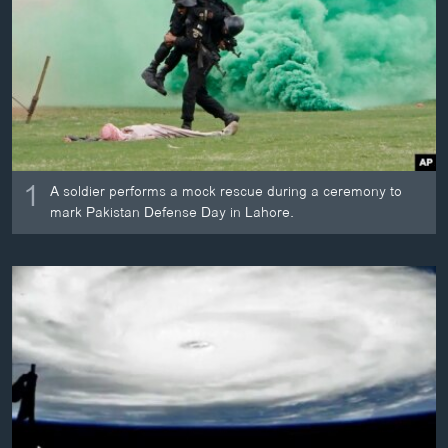
ວິທະຍາສາດ-ເທັກໂນໂລຈີ
ທຸລະກິດ
ພາສາອັງກິດ
ວີດີໂອ
ສຽງ
1
A soldier performs a mock rescue during a ceremony to
ລາຍການກະຈາຍສຽງ
mark Pakistan Defense Day in Lahore.
ຕິດຕາມພວກເຮົາ ທີ່
ລາຍງານ
ພາສາຕ່າງໆ