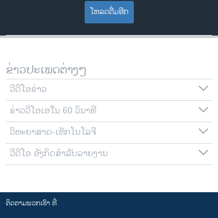
ໂຫລດຕື່ມອີກ
ຂ່າວປະເພດຕ່າງໆ
ວີດີໂອຂ່າວ
ຂ່າວວີໂອເອໃນ 60 ວິນາທີ
ວິທະຍາສາດ-ເທັກໂນໂລຈີ
ວີດີໂອ ອັງກິດສຳລັບລາຍງານ
ຕິດຕາມພວກເຮົາ ທີ່