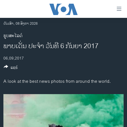
ລິ້ງ
ສຳຫລັບ
ເຂົ້າ
ວັນເສົາ, 08 ສິງຫາ 2026
ຫາ
ໂຮມເພຈ
ຮູບສະໄລດ໌
ຂ້າມ
ລາວ
ພາບເດັ່ນ ປະຈຳ ວັນທີ 6 ກັນຍາ 2017
ຂ້າມ
ອາເມຣິກາ
ຂ້າມ
06,09,2017
ໄປ
ການເລືອກຕັ້ງ ປະທານາທີບໍດີ ສະຫະລັດ 2024
ຫາ
ແຊຣ໌
ຂ່າວ​ຈີນ
ຊອກ
ຄົ້ນ
ໂລກ
A look at the best news photos from around the world.
ເອເຊຍ
ອິດສະຫຼະພາບດ້ານການຂ່າວ
ຊີວິດຊາວລາວ
ຊຸມຊົນຊາວລາວ