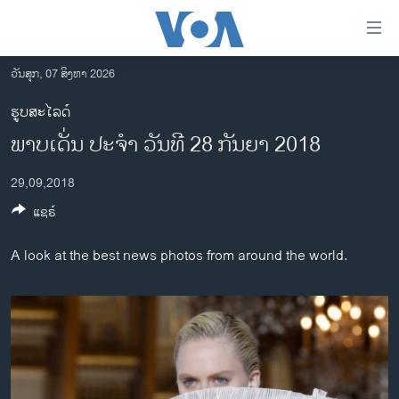
ລິ້ງ
ສຳຫລັບ
ເຂົ້າ
ວັນສຸກ, 07 ສິງຫາ 2026
ຫາ
ໂຮມເພຈ
ຮູບສະໄລດ໌
ຂ້າມ
ລາວ
ພາບເດັ່ນ ປະຈຳ ວັນທີ 28 ກັນຍາ 2018
ຂ້າມ
ອາເມຣິກາ
ຂ້າມ
29,09,2018
ໄປ
ການເລືອກຕັ້ງ ປະທານາທີບໍດີ ສະຫະລັດ 2024
ຫາ
ແຊຣ໌
ຂ່າວ​ຈີນ
ຊອກ
ຄົ້ນ
ໂລກ
A look at the best news photos from around the world.
ເອເຊຍ
ອິດສະຫຼະພາບດ້ານການຂ່າວ
ຊີວິດຊາວລາວ
ຊຸມຊົນຊາວລາວ