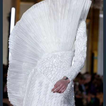
ວິທະຍາສາດ-ເທັກໂນໂລຈີ
ທຸລະກິດ
ພາສາອັງກິດ
ວີດີໂອ
ສຽງ
ລາຍການກະຈາຍສຽງ
ຕິດຕາມພວກເຮົາ ທີ່
ລາຍງານ
ພາສາຕ່າງໆ