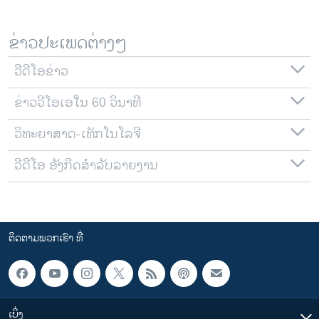
ຂ່າວປະເພດຕ່າງໆ
ວີດີໂອຂ່າວ
ຂ່າວວີໂອເອໃນ 60 ວິນາທີ
ວິທະຍາສາດ-ເທັກໂນໂລຈີ
ວີດີໂອ ອັງກິດສຳລັບລາຍງານ
ຕິດຕາມພວກເຮົາ ທີ່
ເບິ່ງ