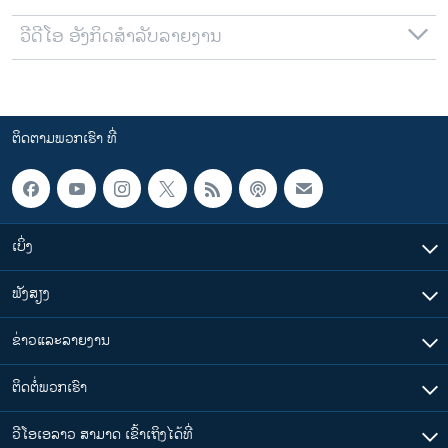
ວີດີໂອ ອັງກິດສຳລັບລາຍງານ
ຕິດຕາມພວກເຮົາ ທີ່
ເບິ່ງ
ຟັງສຽງ
ຂ່າວແລະລາຍງານ
ຕິດຕໍ່ພວກເຮົາ
ວີໂອເອລາວ ສາມາດ ເຂົ້າເຖິງໄດ້ທີ່