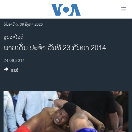
ລິ້ງ
ສຳຫລັບ
ເຂົ້າ
ວັນອາທິດ, 09 ສິງຫາ 2026
ຫາ
ໂຮມເພຈ
ຮູບສະໄລດ໌
ຂ້າມ
ລາວ
ພາບ​ເດັ່ນ ປະ​ຈຳ ວັນ​ທີ 23 ກັນ​ຍາ 2014
ຂ້າມ
ອາເມຣິກາ
ຂ້າມ
24,09,2014
ໄປ
ການເລືອກຕັ້ງ ປະທານາທີບໍດີ ສະຫະລັດ 2024
ຫາ
ແຊຣ໌
ຂ່າວ​ຈີນ
ຊອກ
ຄົ້ນ
ໂລກ
ເອເຊຍ
ອິດສະຫຼະພາບດ້ານການຂ່າວ
ຊີວິດຊາວລາວ
ຊຸມຊົນຊາວລາວ