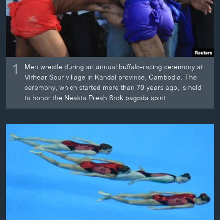
ວິທະຍາສາດ-ເທັກໂນໂລຈີ
ທຸລະກິດ
ພາສາອັງກິດ
ວີດີໂອ
1
Men wrestle during an annual buffalo-racing ceremony at
Virhear Sour village in Kandal province, Cambodia. The
ສຽງ
ceremony, which started more than 70 years ago, is held
to honor the Neakta Preah Srok pagoda spirit.
ລາຍການກະຈາຍສຽງ
ຕິດຕາມພວກເຮົາ ທີ່
ລາຍງານ
ພາສາຕ່າງໆ