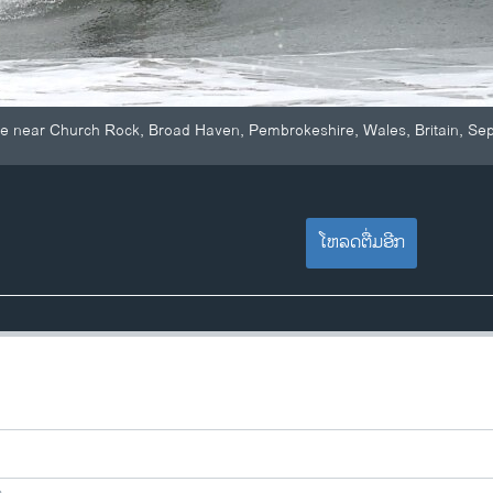
ve near Church Rock, Broad Haven, Pembrokeshire, Wales, Britain, Sep
ໂຫລດຕື່ມອີກ