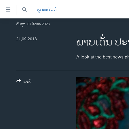
ລິ້ງ
ຮູບສະໄລດ໌
ສຳຫລັບ
ເຂົ້າ
ຄົ້ນຫາ
ວັນສຸກ, 07 ສິງຫາ 2026
ໂຮມເພຈ
ຫາ
ລາວ
ພາບເດັ່ນ ປະ
21,09,2018
ຂ້າມ
ຂ້າມ
ອາເມຣິກາ
ຂ້າມ
ການເລືອກຕັ້ງ ປະທານາທີບໍດີ ສະຫະລັດ
A look at the best news p
ໄປ
2024
ຫາ
ຂ່າວ​ຈີນ
ຊອກ
ຄົ້ນ
ແຊຣ໌
ໂລກ
ເອເຊຍ
ອິດສະຫຼະພາບດ້ານການຂ່າວ
ຊີວິດຊາວລາວ
ຊຸມຊົນຊາວລາວ