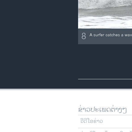
8
A surfer catches a wa
ຂ່າວປະເພດຕ່າງໆ
ວີດີໂອຂ່າວ