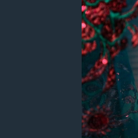
ວິທະຍາສາດ-ເທັກໂນໂລຈີ
ທຸລະກິດ
ພາສາອັງກິດ
ວີດີໂອ
ສຽງ
ລາຍການກະຈາຍສຽງ
ລາຍງານ