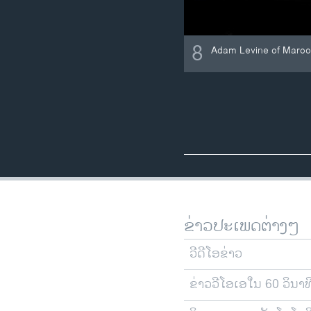
8
Adam Levine of Maroon 
ຂ່າວປະເພດຕ່າງໆ
ວີດີໂອຂ່າວ
ຂ່າວວີໂອເອໃນ 60 ວິນາທ