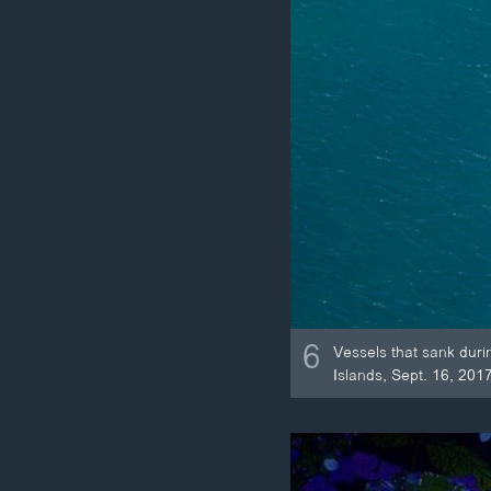
6
Vessels that sank duri
Islands, Sept. 16, 2017