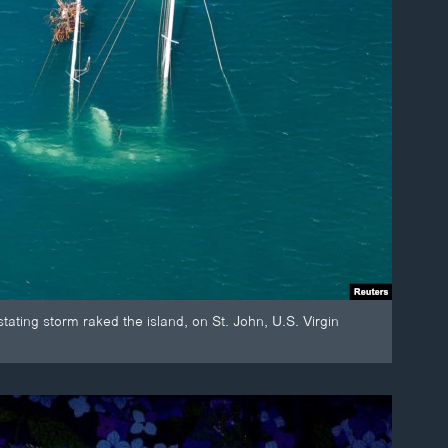
ating storm raked the island, on St. John, U.S. Virgin