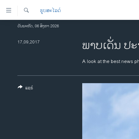
ລິ້ງ
ຮູບສະໄລດ໌
ສຳຫລັບ
ເຂົ້າ
ຄົ້ນຫາ
ວັນພະຫັດ, 06 ສິງຫາ 2026
ໂຮມເພຈ
ຫາ
ລາວ
ພາບເດັ່ນ ປະ
17,09,2017
ຂ້າມ
ຂ້າມ
ອາເມຣິກາ
ຂ້າມ
ການເລືອກຕັ້ງ ປະທານາທີບໍດີ ສະຫະລັດ
A look at the best news p
ໄປ
2024
ຫາ
ຂ່າວ​ຈີນ
ຊອກ
ຄົ້ນ
ແຊຣ໌
ໂລກ
ເອເຊຍ
ອິດສະຫຼະພາບດ້ານການຂ່າວ
ຊີວິດຊາວລາວ
ຊຸມຊົນຊາວລາວ