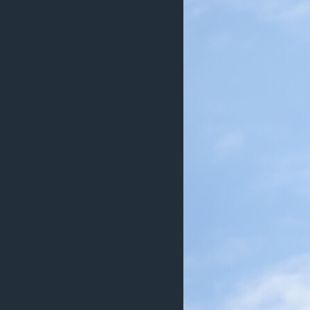
ວິທະຍາສາດ-ເທັກໂນໂລຈີ
ທຸລະກິດ
ພາສາອັງກິດ
ວີດີໂອ
ສຽງ
ລາຍການກະຈາຍສຽງ
ລາຍງານ