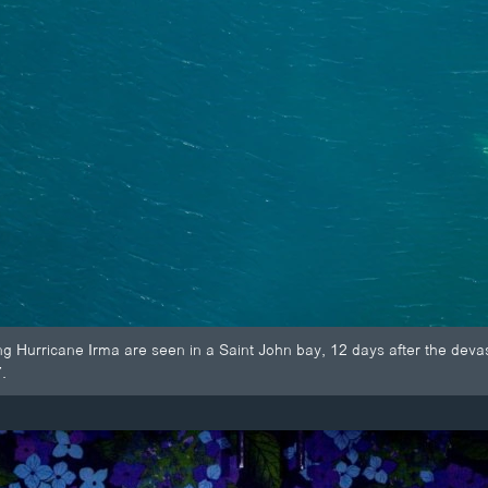
ng Hurricane Irma are seen in a Saint John bay, 12 days after the devast
.