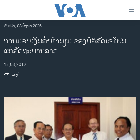
ລິ້ງ
ສຳຫລັບ
ເຂົ້າ
ວັນເສົາ, 08 ສິງຫາ 2026
ຫາ
ໂຮມເພຈ
ການມອບເງິນຄ່າທໍານຽມ ຂອງບໍລິສັດເຊໂປນ
ຂ້າມ
ລາວ
ແກ່ລັດຖະບານລາວ
ຂ້າມ
ອາເມຣິກາ
ຂ້າມ
18,08,2012
ໄປ
ການເລືອກຕັ້ງ ປະທານາທີບໍດີ ສະຫະລັດ 2024
ຫາ
ແຊຣ໌
ຂ່າວ​ຈີນ
ຊອກ
ຄົ້ນ
ໂລກ
ເອເຊຍ
ອິດສະຫຼະພາບດ້ານການຂ່າວ
ຊີວິດຊາວລາວ
ຊຸມຊົນຊາວລາວ