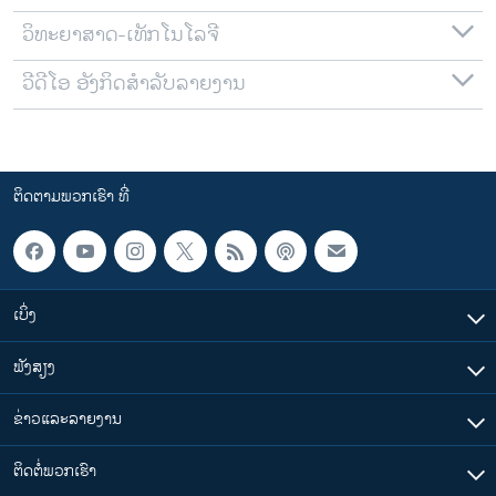
ວິທະຍາສາດ-ເທັກໂນໂລຈີ
ວີດີໂອ ອັງກິດສຳລັບລາຍງານ
ຕິດຕາມພວກເຮົາ ທີ່
ເບິ່ງ
ຟັງສຽງ
ຂ່າວແລະລາຍງານ
ຕິດຕໍ່ພວກເຮົາ