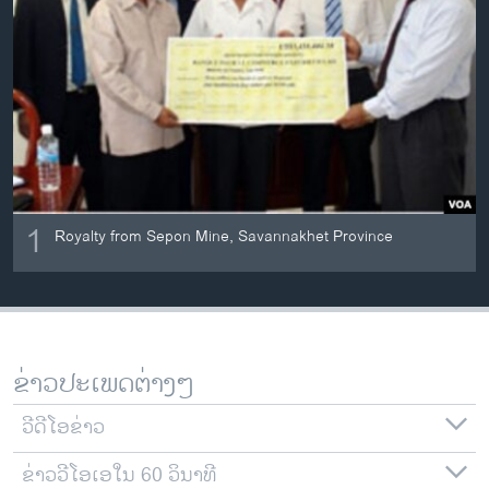
ວິທະຍາສາດ-ເທັກໂນໂລຈີ
ທຸລະກິດ
ພາສາອັງກິດ
ວີດີໂອ
ສຽງ
ລາຍການກະຈາຍສຽງ
1
ຕິດຕາມພວກເຮົາ ທີ່
Royalty from Sepon Mine, Savannakhet Province
ລາຍງານ
ພາສາຕ່າງໆ
ຂ່າວປະເພດຕ່າງໆ
ວີດີໂອຂ່າວ
ຂ່າວວີໂອເອໃນ 60 ວິນາທີ