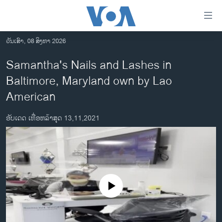
ລິ້ງ
ສຳຫລັບ
ເຂົ້າ
ວັນເສົາ, 08 ສິງຫາ 2026
ຫາ
ໂຮມເພຈ
Samantha's Nails and Lashes in
ຂ້າມ
ລາວ
Baltimore, Maryland own by Lao
ຂ້າມ
ອາເມຣິກາ
ຂ້າມ
American
ໄປ
ການເລືອກຕັ້ງ ປະທານາທີບໍດີ ສະຫະລັດ 2024
ຫາ
ອັບເດດ ເທື່ອຫລ້າສຸດ 13,11,2021
ຂ່າວ​ຈີນ
ຊອກ
ຄົ້ນ
ໂລກ
ເອເຊຍ
ອິດສະຫຼະພາບດ້ານການຂ່າວ
No media source currently available
ຊີວິດຊາວລາວ
ຊຸມຊົນຊາວລາວ