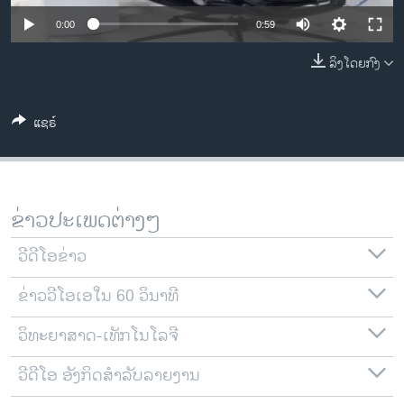
ວິທະຍາສາດ-ເທັກໂນໂລຈີ
0:00
0:59
ທຸລະກິດ
ລິງໂດຍກົງ
ພາສາອັງກິດ
ວີດີໂອ
ແຊຣ໌
ສຽງ
ລາຍການກະຈາຍສຽງ
ຕິດຕາມພວກເຮົາ ທີ່
ຂ່າວປະເພດຕ່າງໆ
ລາຍງານ
ວີດີໂອຂ່າວ
ພາສາຕ່າງໆ
ຂ່າວວີໂອເອໃນ 60 ວິນາທີ
ວິທະຍາສາດ-ເທັກໂນໂລຈີ
ວີດີໂອ ອັງກິດສຳລັບລາຍງານ