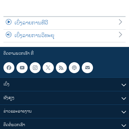
ເບິ່ງລາຍການທີວີ
ເບິ່ງລາຍການວິທະຍຸ
ຕິດຕາມພວກເຮົາ ທີ່
ເບິ່ງ
ຟັງສຽງ
ຂ່າວແລະລາຍງານ
ຕິດຕໍ່ພວກເຮົາ