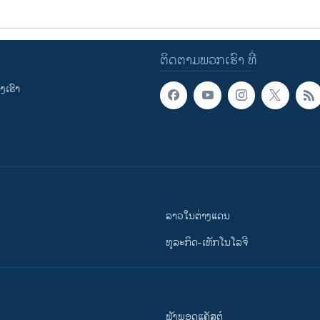
ຕິດຕາມພວກເຮົາ ທີ່
ເຮົາ
ລາວໃນຕ່າງແດນ
ທຸລະກິດ-ເທັກໂນໂລຈີ
ຟັງພອດແຄັສຕ໌