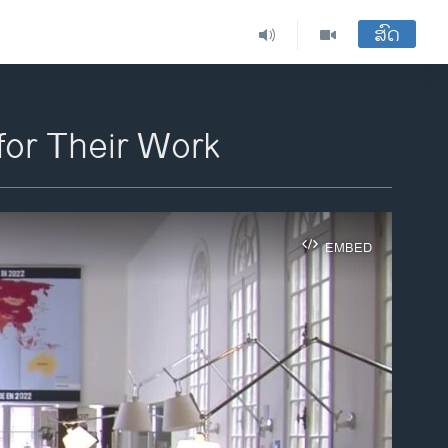
ສົດ
for Their Work
EMBED