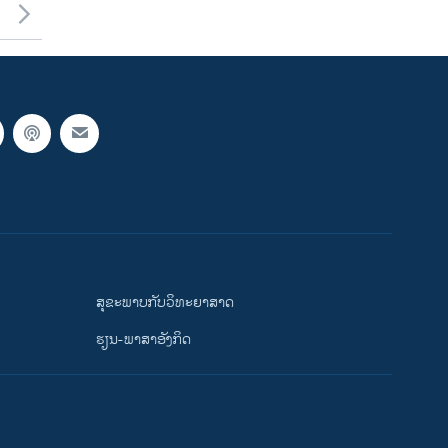
ສຸຂະພາບກັບວິທະຍາສາດ
ຮຽນ-ພາສາອັງກິດ