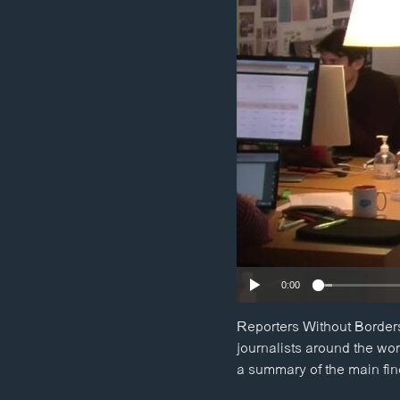
ວິທະຍາສາດ-ເທັກໂນໂລຈີ
ທຸລະກິດ
ພາສາອັງກິດ
ວີດີໂອ
ສຽງ
ລາຍການກະຈາຍສຽງ
ລາຍງານ
0:00
Reporters Without Borders
journalists around the wo
a summary of the main fin