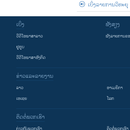
ເບິ່ງລາຍການວິທະຍຸ
ເບິ່ງ
ຟັງສຽງ
ວີດີໂອພາສາລາວ
ຟັງລາຍການຂອງ
ຢູທູບ
ວີດີໂອພາສາອັງກິດ
ຂ່າວແລະລາຍງານ
ລາວ
ອາເມຣິກາ
ເອເຊຍ
ໂລກ
ຕິດຕໍ່ພວກເຮົາ
ກ່ຽວກັບພວກເຮົາ
ຕິດຕໍ່ພວກເຮົາ