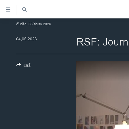
ລິ້ງ
ສຳຫລັບ
ເຂົ້າ
ຄົ້ນຫາ
ວັນເສົາ, 08 ສິງຫາ 2026
ໂຮມເພຈ
ຫາ
ລາວ
RSF: Journa
04,05,2023
ຂ້າມ
ຂ້າມ
ອາເມຣິກາ
ຂ້າມ
ການເລືອກຕັ້ງ ປະທານາທີບໍດີ ສະຫະລັດ
ໄປ
2024
ແຊຣ໌
ຫາ
ຂ່າວ​ຈີນ
ຊອກ
ຄົ້ນ
ໂລກ
ເອເຊຍ
ອິດສະຫຼະພາບດ້ານການຂ່າວ
ຊີວິດຊາວລາວ
ຊຸມຊົນຊາວລາວ