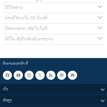
ວີດີໂອຂ່າວ
ຂ່າວວີໂອເອໃນ 60 ວິນາທີ
ວິທະຍາສາດ-ເທັກໂນໂລຈີ
ວີດີໂອ ອັງກິດສຳລັບລາຍງານ
ຕິດຕາມພວກເຮົາ ທີ່
ເບິ່ງ
ຟັງສຽງ