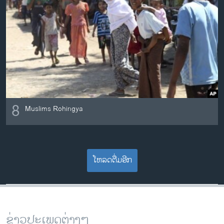
8
Muslims Rohingya
ໂຫລດຕື່ມອີກ
ຂ່າວປະເພດຕ່າງໆ