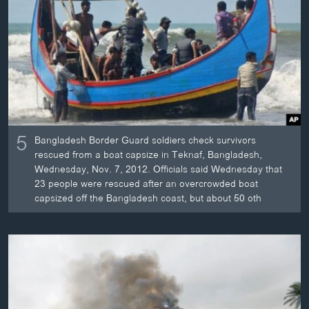
ວິທະຍາສາດ-ເທັກໂນໂລຈີ
ທຸລະກິດ
ພາສາອັງກິດ
ວີດີໂອ
ສຽງ
5
ລາຍການກະຈາຍສຽງ
Bangladesh Border Guard soldiers check survivors
ຕິດຕາມພວກເຮົາ ທີ່
rescued from a boat capsize in Teknaf, Bangladesh,
ລາຍງານ
Wednesday, Nov. 7, 2012. Officials said Wednesday that
23 people were rescued after an overcrowded boat
capsized off the Bangladesh coast, but about 50 oth
ພາສາຕ່າງໆ