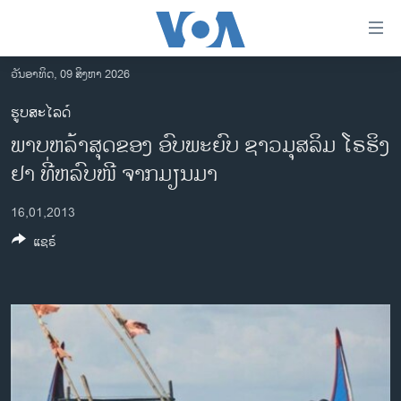
ລິ້ງ
ສຳຫລັບ
ເຂົ້າ
ວັນອາທິດ, 09 ສິງຫາ 2026
ຫາ
ໂຮມເພຈ
ຮູບສະໄລດ໌
ຂ້າມ
ລາວ
ພາບຫລ້າສຸດຂອງ ອົບພະຍົບ ຊາວມຸສລິມ ໂຣຮິງ
ຂ້າມ
ອາເມຣິກາ
ຂ້າມ
ຢາ ທີ່ຫລົບໜີ ຈາກມຽນມາ
ໄປ
ການເລືອກຕັ້ງ ປະທານາທີບໍດີ ສະຫະລັດ 2024
ຫາ
16,01,2013
ຂ່າວ​ຈີນ
ຊອກ
ແຊຣ໌
ຄົ້ນ
ໂລກ
ເອເຊຍ
ອິດສະຫຼະພາບດ້ານການຂ່າວ
ຊີວິດຊາວລາວ
ຊຸມຊົນຊາວລາວ