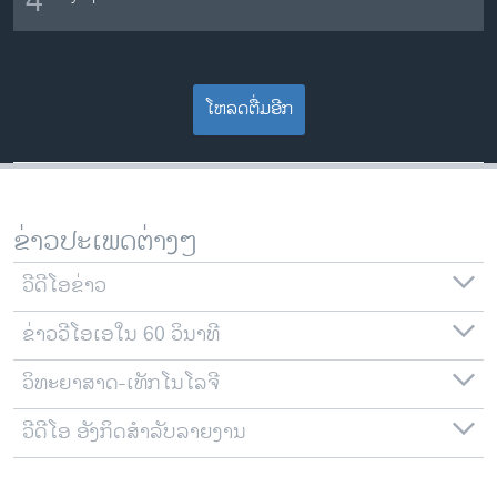
4
ໂຫລດຕື່ມອີກ
ຂ່າວປະເພດຕ່າງໆ
ວີດີໂອຂ່າວ
ຂ່າວວີໂອເອໃນ 60 ວິນາທີ
ວິທະຍາສາດ-ເທັກໂນໂລຈີ
ວີດີໂອ ອັງກິດສຳລັບລາຍງານ