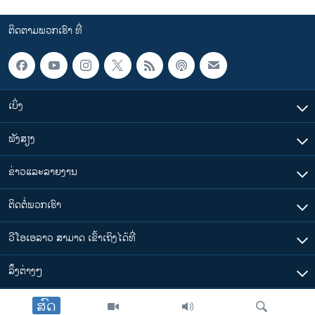
ຕິດຕາມພວກເຮົາ ທີ່
ເບິ່ງ
ຟັງສຽງ
ຂ່າວແລະລາຍງານ
ຕິດຕໍ່ພວກເຮົາ
ວີໂອເອລາວ ສາມາດ ເຂົ້າເຖິງໄດ້ທີ່
​ລິ້ງ​ຕ່າງໆ
ສົດ
ຕາມເວລາໃນລາວ