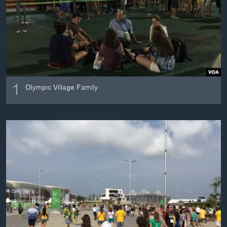
ວິທະຍາສາດ-ເທັກໂນໂລຈີ
ທຸລະກິດ
ພາສາອັງກິດ
ວີດີໂອ
ສຽງ
1
Olympic Village Family
ລາຍການກະຈາຍສຽງ
ຕິດຕາມພວກເຮົາ ທີ່
ລາຍງານ
ພາສາຕ່າງໆ