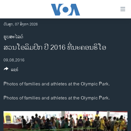
ລິ້ງ
ສຳຫລັບ
ເຂົ້າ
ວັນສຸກ, 07 ສິງຫາ 2026
ຫາ
ໂຮມເພຈ
ຮູບສະໄລດ໌
ຂ້າມ
ລາວ
ສວນໂອລິມປິກ ປີ 2016​ ທີ່ນະຄອນຣິໂອ
ຂ້າມ
ອາເມຣິກາ
ຂ້າມ
09,08,2016
ໄປ
ການເລືອກຕັ້ງ ປະທານາທີບໍດີ ສະຫະລັດ 2024
ຫາ
ແຊຣ໌
ຂ່າວ​ຈີນ
ຊອກ
ຄົ້ນ
ໂລກ
Photos of families and athletes at the Olympic Park.
ເອເຊຍ
Photos of families and athletes at the Olympic Park.
ອິດສະຫຼະພາບດ້ານການຂ່າວ
ຊີວິດຊາວລາວ
ຊຸມຊົນຊາວລາວ