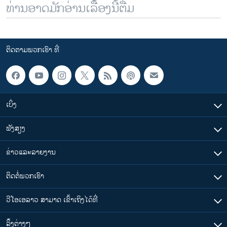
ທ່ານອາດມັກອ່ານເລື້ອງນີ້ຕື່ມ
ຕິດຕາມພວກເຮົາ ທີ່
ເບິ່ງ
ຟັງສຽງ
ຂ່າວແລະລາຍງານ
ຕິດຕໍ່ພວກເຮົາ
ວີໂອເອລາວ ສາມາດ ເຂົ້າເຖິງໄດ້ທີ່
​ລິ້ງ​ຕ່າງໆ