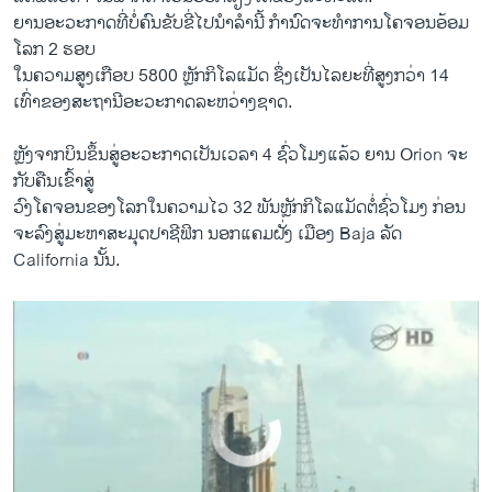
ຍານ​ອະວະກາດ​ທີ່ບໍ່​ຄົນ​ຂັບ​ຂີ່​ໄປ​ນຳລຳນີ້ ກຳນົດ​ຈະ​ທຳ​ການ​ໂຄຈອນອ້ອມ​
ໂລກ 2 ຮອບ​
US NASA NEW SPACECRAFT VO 1st UPD
ໃນ​ຄວາມ​ສູງ​ເກືອບ 5800 ຫຼັກ​ກິ​ໂລ​ແມັດ ຊຶ່ງ​ເປັນ​ໄລຍະ​ທີ່​ສູງກວ່າ 14 ​
EMBED
SHARE
ເທົ່າ​ຂອງ​ສະຖານີ​ອະວະກາດ​ລະຫວ່າງ​ຊາດ​.
by
ສຽງອາເມຣິກາ ວີໂອເອລາວ
ຫຼັງ​ຈາກ​ບິນ​ຂຶ້ນ​ສູ່​ອະວະກາດ​ເປັນ​ເວລາ 4 ຊົ່ວ​ໂມງ​ແລ້ວ ຍານ Orion ຈະ​
ກັບ​ຄືນ​ເຂົ້າ​ສູ່
​ວົງ​ໂຄ​ຈອນ​ຂອງ​ໂລກ​ໃນ​ຄວາມ​ໄວ 32 ພັນ​ຫຼັກ​ກິ​ໂລ​ແມັດ​ຕໍ່​ຊົ່ວ​ໂມງ ກ່ອນ​
ຈະ​ລົງ​ສູ່​ມະຫາ​ສະມຸດ​ປາຊີ​ຟິກ ນອກ​ແຄມຝັ່ງ ເມືອງ Baja ລັດ
California ນັ້ນ.
No media source currently available