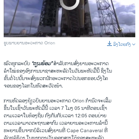
No media source currently available
ວິທະຍາສາດ-ເທັກໂນໂລຈີ
ທຸລະກິດ
ພາສາອັງກິດ
ວີດີໂອ
ຮູບພາບຍານອະວະກາດ Orion
ລິງໂດຍກົງ
0:00
0:02:22
EMBED
SHARE
ສຽງ
ລາຍການກະຈາຍສຽງ
ໝົດ​ທຸກ​ລະບົບ
“ຕຽມ​ພ້ອມ”
ສຳລັບ​ການ​ສົ່ງ​ຍານ​ອະວະກາດ
ຕິດຕາມພວກເຮົາ ທີ່
​ລຳ​ໃໝ່​ຂອງ​ອົງການ​ນາ​ຊາ​ສະຫະ​ລັດ​ໃນ​ວັນ​ພະຫັດ​ມື້​ນີ້ ຊຶ່ງ​ໃນ​
ລາຍງານ
ຂັ້ນ​ຕໍ່​ໄປ​ນັ້ນຈະ​ສົ່ງ​ພວກ​ນັກ​ອະວະກາດ​ໄປ​ນອກ​ຂອບ​ວົງ​ໂຄ
ຈອນ​ຂອງ​ໂລກ​ໃນ​ທົດສະ​ວັດ​ໜ້າ​.
ພາສາຕ່າງໆ
ການ​ທົດ​ລອງ​ຖ້ຽວ​ບິນ​ຍານ​ອະວະກາດ Orion ກຳນົດ​ຈະ​ເລີ້ມ
​ຂຶ້ນ​ໃນ​ເຊົ້າ​ວັນ​ພະຫັດ​ມື້​ນີ້ ​ເວລາ 7 ໂມງ 05 ນາທີຕອນ​ເຊົ້າ​
ຕາມ​ເວລາ​ໃນ​ທ້ອງ​ຖິ່ນ ​ກົງກັນ​ກັບ​ເວລາ 12:05 ຕອນ​ບ່າຍ
​ຕາມ​ເວລາ​ມາດຕະຖານ​ສາກົນ ​ເວລາຍານ​ອະວະ​ການ​ລຳ​ນີ້
ທະຍານ​ຂຶ້ນ​ຈາກ​ບໍລິ​ເວນ​ສົ່ງ​ຍານ​ທີ່​ Cape Canaveral ທີ່​
ລັດ​ຟລໍຣິດາ ​ໃນ​ພາກ​ຕາ​ເວັນ​ອອກສຽງ​ໃຕ້​ຂອງ​ສະຫະລັດ.