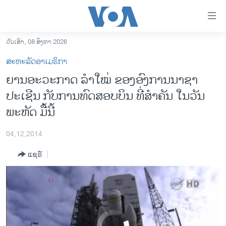
ລິ້ງ
ສຳຫລັບ
ເຂົ້າ
ວັນເສົາ, 08 ສິງຫາ 2026
ຫາ
ໂຮມເພຈ
NASA Ready to Test its New Deep Space Vehicle
ສະຫະລັດອາເມຣິກາ
EMBED
SHARE
ຂ້າມ
ລາວ
ຍານອະວະກາດ ລຳໃໝ່ ຂອງອົງການນາຊາ
ຂ້າມ
ອາເມຣິກາ
ປະເຊີນ ກັບການທົດສອບບິນ ທີ່ສຳຄັນ ໃນວັນ
ຂ້າມ
ໄປ
ການເລືອກຕັ້ງ ປະທານາທີບໍດີ ສະຫະລັດ 2024
ພະຫັດ ມື້ນີ້
ຫາ
ຂ່າວ​ຈີນ
ຊອກ
04,12,2014
ຄົ້ນ
ໂລກ
ແຊຣ໌
ເອເຊຍ
ອິດສະຫຼະພາບດ້ານການຂ່າວ
ຊີວິດຊາວລາວ
ຊຸມຊົນຊາວລາວ