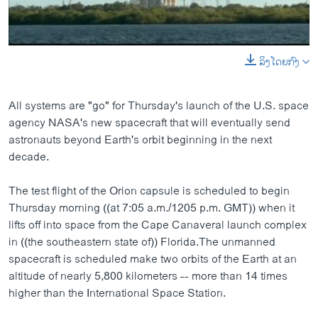
ລິງໂດຍກົງ
0:00
0:00:53
EMBED
SHARE
​All systems are "go" for Thursday's launch of the U.S. space
agency NASA's new spacecraft that will eventually send
astronauts beyond Earth's orbit beginning in the next
decade.
The test flight of the Orion capsule is scheduled to begin
Thursday morning ((at 7:05 a.m./1205 p.m. GMT)) when it
lifts off into space from the Cape Canaveral launch complex
in ((the southeastern state of)) Florida.The unmanned
spacecraft is scheduled make two orbits of the Earth at an
altitude of nearly 5,800 kilometers -- more than 14 times
higher than the International Space Station.