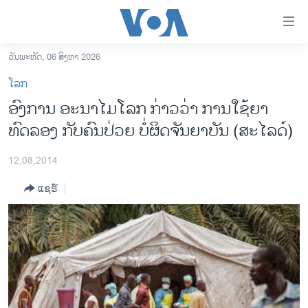
ລິ້ງ
ສຳຫລັບ
ເຂົ້າ
ວັນພະຫັດ, 06 ສິງຫາ 2026
ຫາ
ໂຮມເພຈ
ໂລກ
ຂ້າມ
ລາວ
ອົງການ ອະນາໄມໂລກ ກ່າວວ່າ ການໃຊ້ຍາ
ຂ້າມ
ອາເມຣິກາ
ທົດລອງ ກັບຄົນປ່ວຍ ບໍ່​ຜິດຈັນຍາບັນ (ສະ​ໄລ​ດ໌)
ຂ້າມ
ໄປ
ການເລືອກຕັ້ງ ປະທານາທີບໍດີ ສະຫະລັດ 2024
ຫາ
12,08,2014
ຂ່າວ​ຈີນ
ຊອກ
ແຊຣ໌
ຄົ້ນ
ໂລກ
ເອເຊຍ
ອິດສະຫຼະພາບດ້ານການຂ່າວ
ຊີວິດຊາວລາວ
ຊຸມຊົນຊາວລາວ