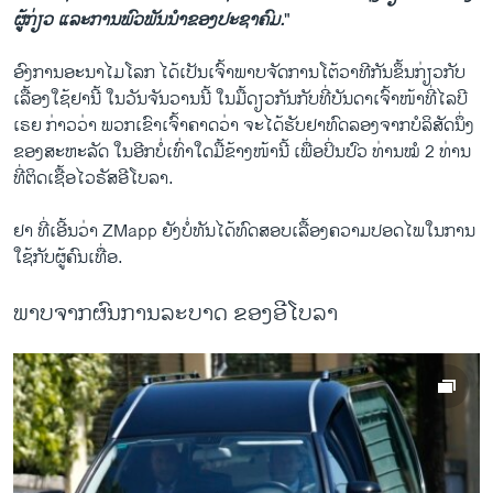
ຜູ້ກ່ຽວ ​ແລະ​ການ​ພົວພັນ​ນຳຂອງ​ປະຊາ​ຄົມ.
"
ອົງການ​ອະນາ​ໄມ​ໂລກ ​ໄດ້​ເປັນ​ເຈົ້າພາບ​ຈັດການ​ໂຕ້​ວາທີ​ກັນ​ຂຶ້ນ​ກ່ຽວ​ກັບ​
ເລື້ອງ​ໃຊ້​ຢາ​ນີ້ ​ໃນ​ວັນ​ຈັນ​ວານ​ນີ້ ​ໃນ​ມື້​ດຽວ​ກັນ​ກັບ​ທີ່ບັນດາ​ເຈົ້າ​ໜ້າ​ທີ່​ໄລ​ບີ​
ເຣຍ ກ່າວ​ວ່າ ພວກ​ເຂົາ​ເຈົ້າ​ຄາດ​ວ່າ ຈະ​ໄດ້​ຮັບ​ຢາ​ທົດ​ລອງ​ຈາກ​ບໍລິສັດ​ນຶ່ງ​
ຂອງ​ສະຫະລັດ ​ໃນ​ອີກ​ບໍ່​ເທົ່າ​ໃດ​ມື້​ຂ້າງ​ໜ້າ​ນີ້ ​ເພື່ອ​ປິ່ນປົວ​ ​ທ່ານໝໍ 2 ທ່ານ ​
ທີ່​ຕິດ​ເຊື້ອ​ໄວຣັສອີ​ໂບລາ​.
ຢາ ທີ່​ເອີ້ນ​ວ່າ ZMapp ຍັງ​ບໍ່​ທັນ​ໄດ້​ທົດ​ສອບເລື້ອງ​ຄວາມ​ປອດ​ໄພ​ໃນ​ການ​
ໃຊ້​ກັບ​ຜູ້​ຄົນ​ເທື່ອ.
ພາບຈາກຜົນການລະ​ບາດ ຂອງອີ​ໂບ​ລາ