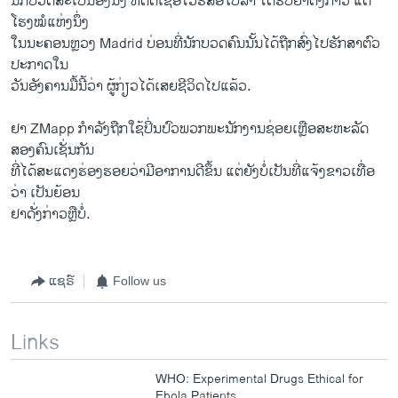
ນັກບວດ​ສະ​ເປ​ນອົງ​ນຶ່ງ ​ທີ່​ຕິດ​ເຊື້ອ​ໄວຣັສອີ​ໂບລາ ​ໄດ້​ຮັບ​ຢາ​ດັ່ງກ່າວ ​ແຕ່​
s
d
ໂຮງໝໍແຫ່ງ​ນຶ່ງ
s
e
ໃນ​ນະຄອນຫຼວງ Madrid ບ່ອນ​ທີ່​ນັກບວດ​ຄົນ​ນັ້ນ​ໄດ້​ຖືກ​ສົ່ງ​ໄປ​ຮັກສາ​ຕົວ
l
ປະກາດໃນ
i
ວັນ​ອັງຄານ​ມື້​ນີ້ວ່າ ຜູ້ກ່ຽວໄດ້​ເສຍ​ຊີວິດ​ໄປ​ແລ້ວ.
d
e
ຢາ ZMapp ກຳລັງ​ຖືກ​ໃຊ້​ປິ່ນປົວ​ພວກ​ພະນັກງານ​ຊ່ອຍ​ເຫຼືອ​ສະຫະລັດ​
ສອງ​ຄົນ​ເຊັ່ນ​ກັນ
ທີ່ໄດ້​ສະ​ແດງຮ່ອງຮອຍ​ວ່າມີອາການ​ດີ​ຂຶ້ນ ​ແຕ່ຍັງ​ບໍ່​ເປັນ​ທີ່​ແຈ້ງ​ຂາວ​ເທື່ອ​
ວ່າ ​ເປັນ​ຍ້ອນ
ຢາ​ດັ່ງກ່າວ​ຫຼືບໍ່​.
ແຊຣ໌
Follow us
Links
WHO: Experimental Drugs Ethical for
Ebola Patients