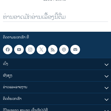
ທ່ານອາດມັກອ່ານເລື້ອງນີ້ຕື່ມ
ຕິດຕາມພວກເຮົາ ທີ່
ເບິ່ງ
ຟັງສຽງ
ຂ່າວແລະລາຍງານ
ຕິດຕໍ່ພວກເຮົາ
ວີໂອເອລາວ ສາມາດ ເຂົ້າເຖິງໄດ້ທີ່