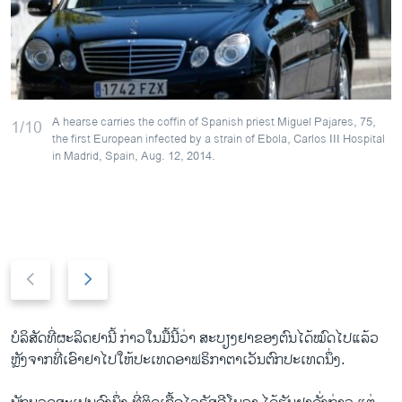
A hearse carries the coffin of Spanish priest Miguel Pajares, 75,
1/10
the first European infected by a strain of Ebola, Carlos III Hospital
in Madrid, Spain, Aug. 12, 2014.
P
N
r
e
e
x
v
t
ບໍລິສັດ​ທີ່​ຜະລິດ​ຢາ​ນີ້ ກ່າວ​ໃນ​ມື້ນີ້​ວ່າ ສະບຽງ​ຢາ​ຂອງ​ຕົນ​ໄດ້​ໝົດ​ໄປ​ແລ້ວ
i
s
ຫຼັງຈາກ​ທີ່ເອົາ​ຢາ​ໄປໃຫ້ປະ​ເທດ​ອາ​ຟຣິກາ​ຕາ​ເວັນ​ຕົກ​ປະ​ເທດ​ນຶ່ງ​.
o
l
u
i