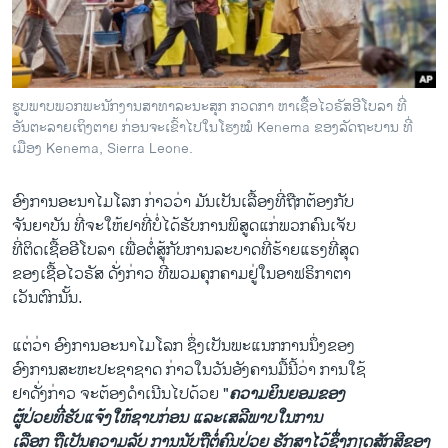
ວິທະຍາສາດ-ເທັກໂນໂລຈີ
ທຸລະກິດ
ພາສາອັງກິດ
ຮູບພາບພວກພະນັກງານສາທາລະນະສຸກ ກວດກາ ຫາເຊື້ອໄວຣັສອີໂບລາ ທີ່
ວີດີໂອ
ອັນຕະລາຍເຖິງຕາຍ ກ່ອນຈະເຂົ້າໄປໃນໂຮງໝໍ Kenema ຂອງລັດຖະບານ ທີ່
ເມືອງ Kenema, Sierra Leone.
ສຽງ
ອົງການ​ອະນາ​ໄມໂລກ ກ່າວ​ວ່າ ມັນເປັນເລື້ອງທີ່​ຖືກຕ້ອງ​ກັບ​
ລາຍການກະຈາຍສຽງ
ຕິດຕາມພວກເຮົາ ທີ່
ຈັນຍາບັນ​ ທີ່​ຈະ​ໃຫ້ຢາທີ່ບໍ່​ໄດ້​ຮັບ​ການພິສູດ​ແກ່ພວກ​ຄົນ​ເຈັບ​
ລາຍງານ
ທີ່​ຕິດ​ເຊື້ອ​ອີ​ໂບລາ ​ເພື່ອ​ຕໍ່ສູ້​ກັບ​ການລະບາດທີ່​ຮ້າຍ​ແຮງ​ທີ່​ສຸດ
ຂອງ​ເຊື້ອໄວຣັສ ດັ່ງກ່າວ ທີ່​ພວມ​ຄຸກ​ຄາມ​ຢູ່​ໃນ​ອາ​ຟຣິກາ​ຕາ
​ເວັນ​ຕົກ​ນັ້ນ.
ພາສາຕ່າງໆ
​ແຕ່​ວ່າ ອົງການອະນາໄມໂລກ ຊຶ່ງເປັນພະແນກການນຶ່ງຂອງ
ອົງການ​ສະຫະ​ປະຊາ​ຊາດ​ ກ່າວ​ໃນ​ວັນ​ອັງຄານ​ມື້​ນີ້ວ່າ ການ​ໃຊ້
​ຢາ​ດັ່ງກ່າວ ຈະ​ຕ້ອງ​ດຳ​ເນີນ​ໄປ​ດ້ວຍ "
ຄວາມ​ຍິນ​ຍອມຂອງ​
ຜູ້​ປ່ວຍ​ທີ່​ຮັບ​ແຈ້ງ​ໃຫ້​ຊາບ​ກ່ອນ ແລະເສລີພາບ​ໃນ​ການ​
ເລືອກ ຖື​ເປັນຄວາມ​ລັບ ການ​ນັບຖື​ຕໍ່ຄົນປ່ວຍ ຮັກສາ​ໄວ້​ຊຶ່ງກຽດສັກສີຂອງ​