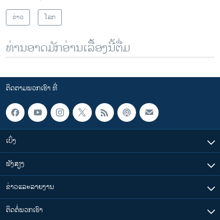
s
d
s
e
ຂ່າວ
ໂລກ
l
i
ທ່ານອາດມັກອ່ານເລື້ອງນີ້ຕື່ມ
d
e
ຕິດຕາມພວກເຮົາ ທີ່
ເບິ່ງ
ຟັງສຽງ
ຂ່າວແລະລາຍງານ
ຕິດຕໍ່ພວກເຮົາ