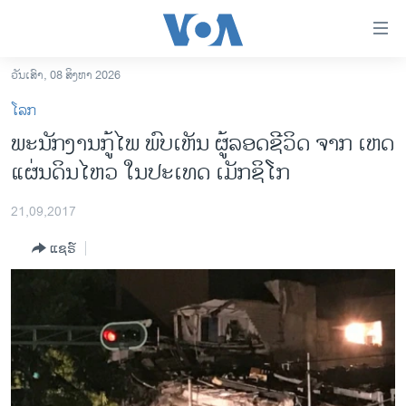
ລິ້ງ
ສຳຫລັບ
ເຂົ້າ
ວັນເສົາ, 08 ສິງຫາ 2026
ຫາ
ໂຮມເພຈ
ໂລກ
ຂ້າມ
ລາວ
ພະນັກງານກູ້ໄພ ພົບເຫັນ ຜູ້ລອດຊີວິດ ຈາກ ເຫດ
ຂ້າມ
ອາເມຣິກາ
ແຜ່ນດິນໄຫວ ໃນປະເທດ ເມັກຊິໂກ
ຂ້າມ
ໄປ
ການເລືອກຕັ້ງ ປະທານາທີບໍດີ ສະຫະລັດ 2024
ຫາ
21,09,2017
ຂ່າວ​ຈີນ
ຊອກ
ແຊຣ໌
ຄົ້ນ
ໂລກ
ເອເຊຍ
ອິດສະຫຼະພາບດ້ານການຂ່າວ
ຊີວິດຊາວລາວ
ຊຸມຊົນຊາວລາວ