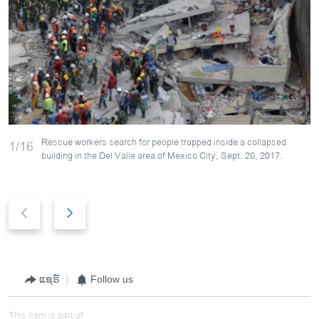
Rescue workers search for people trapped inside a collapsed
1/16
building in the Del Valle area of Mexico City, Sept. 20, 2017.
P
N
r
e
e
x
v
t
i
s
ແຊຣ໌
Follow us
o
l
u
i
This item is part of