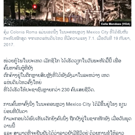
ວິທະຍາສາດ-ເທັກໂນໂລຈີ
ທຸລະກິດ
ພາສາອັງກິດ
ຄຸ້ມ Colonia Roma ແມ່ນເຂດນຶ່ງ ໃນນະຄອນຫຼວງ Mexico City ທີ່ໄດ້ຮັບຜົນ
ວີດີໂອ
ກະທົບໜັກສຸດ ຈາກເຫດແຜ່ນດິນໄຫວ ທີ່ມີຄວາມແຮງ 7.1. ເມື່ອວັນທີ 19 ກັນຍາ,
2017.
ສຽງ
ໜ່ວຍກູ້ໄພໃນປະເທດ ເມັກຊິໂກ ໄດ້ເຮັດວຽກໃນວັນພະຫັດມື້ນີ້ ເພື່ອ
ລາຍການກະຈາຍສຽງ
ຕິດຕາມພວກເຮົາ ທີ່
ຄົ້ນຫາຄົນຜູ້ທີ່ຍັງ
ລາຍງານ
ຕົກຄ້າງຢູ່ໃນຕຶກຫຼາຍສິບຫຼັງທີ່ໄດ້ພັງລົງມາໃນລະຫວ່າງ ເຫດ
ແຜ່ນດິນໄຫວຄັ້ງໃຫຍ່
ທີ່ໄດ້ເຮັດໃຫ້ປະຊາຊົນຫຼາຍກວ່າ 230 ຄົນເສຍຊີວິດ.
ພາສາຕ່າງໆ
ການຄົ້ນຫາຄັ້ງນຶ່ງ ໃນນະຄອນຫຼວງ Mexico City ໄດ້ມີຂຶ້ນຢູ່ໂຮງ ຮຽນ
ບ່ອນທີ່ບັນດາ
ກຳມະກອນໄດ້ພົບເຫັນເດັກຍິງຄົນນຶ່ງ ຖືກຝັງຢູ່ໃນຊາກຫັກພັງ ເມື່ອວັນພຸດ
ວານນີ້
ແລະ ສາມາດທີ່ຈະຢືນຢັນໄດ້ວ່າລາວຍັງມີຊີວິດຢູ່ ດ້ວຍການຂໍໃຫ້ລາວ