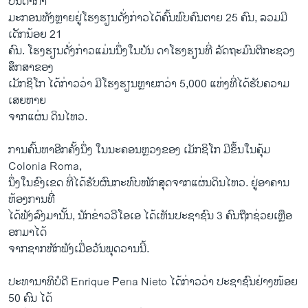
ບັນດາກຳ
ມະກອນທັງຫຼາຍຢູ່ໂຮງຮຽນດັ່ງກ່າວໄດ້ຄົ້ນພົບຄົນຕາຍ 25 ຄົນ, ລວມມີ
ເດັກນ້ອຍ 21
ຄົນ. ໂຮງຮຽນດັ່ງກ່າວແມ່ນນຶ່ງໃນບັນ ດາໂຮງຮຽນທີ່ ລັດຖະມົນຕີກະຊວງ
ສຶກສາຂອງ
ເມັກຊິໂກ ໄດ້ກ່າວວ່າ ມີໂຮງຮຽນຫຼາຍກວ່າ 5,000 ແຫ່ງທີ່ໄດ້ຮັບຄວາມ
ເສຍຫາຍ
ຈາກແຜ່ນ ດິນໄຫວ.
ການຄົ້ນຫາອີກຄັ້ງນຶ່ງ ໃນນະຄອນຫຼວງຂອງ​ ເມັກ​ຊິ​ໂກ ມີຂຶ້ນໃນຄຸ້ມ
Colonia Roma,
ນຶ່ງໃນຂົງເຂດ ທີ່ໄດ້ຮັບຜົນກະທົບໜັກສຸດຈາກແຜ່ນດິນໄຫວ. ຢູ່ອາຄານ
ຫ້ອງການທີ່
ໄດ້ພັງລົງມານັ້ນ, ນັກຂ່າວວີໂອເອ ໄດ້ເຫັນປະຊາຊົນ 3 ຄົນຖືກຊ່ວຍເຫຼືອ
ອກມາໄດ້
ຈາກຊາກຫັກພັງເມື່ອວັນພຸດວານນີ້.
ປະທານາທິບໍດີ Enrique Pena Nieto ໄດ້ກ່າວວ່າ ປະຊາຊົນຢ່າງໜ້ອຍ
50 ຄົນ ໄດ້