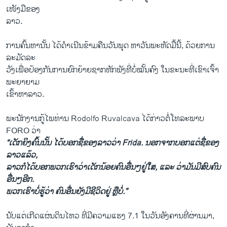
ເໜັງມືຂອງ
ລາວ.
ການຄົ້ນຫານັ້ນ ໄດ້ດຳເນີນຂ້າມຄືນວັນພຸດ ຫາວັນພະຫັດມື້ນີ້, ດ້ວຍການ
ລະມັດລະ
ວັງເພື່ອປ້ອງກັນການຍົກຍ້າຍຊາກຫັກພັງທີ່ບໍ່ໝັ້ນຄົງ ໃນຂະນະທີ່ເຂົາເຈົ້າ
ພະຍາຍາມ
ເຂົ້າຫາລາວ.
ພະນັກງານກູ້ໄພທ່ານ Rodolfo Ruvalcava ໄດ້ກ່າວຕໍ່ໂທລະພາບ
FORO ວ່າ
“ເດັກຍິງຄົ້ນນັ້ນ ໄດ້ບອກຊື່ຂອງລາວວ່າ Frida. ນອກຈາກບອກແຕ່ຊື່ຂອງ
ລາວແລ້ວ,
ລາວກໍໄດ້ບອກພວກເຮົາວ່າເດັກນ້ອຍຄົນອື່ນໆຢູ່ໃສ, ແລະ ວ່າມັນມີສົບຄົນ
ອື່ນໆອີກ.
ພວກເຮົາບໍ່ຮູ້ວ່າ ຄົນອື່ນຍັງມີຊີວິດຢູ່ ຫຼືບໍ່.”
ນັບແຕ່​ເກີດແຜ່ນດິນໄຫວ ທີ່​ມີຄວາມແຮງ 7.1 ໃນວັນອັງຄານທີ່ຜ່ານມາ,