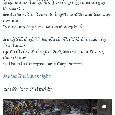
ຖືກຊ່ວຍອອກມາ ໂດຍຍັງມີຊີວິດຢູ່ ຈາກຕຶກຫຼາຍຫຼັງໃນນະຄອນ ຫຼວງ
Mexico City.
ທ່ານໄດ້ປະກາດໄວ້ອາໄລສາມວັນ ໃຫ້ຜູ້ທີ່ໄດ້ເສຍຊີວິດ ແລະ ໄດ້ສະແດງ
ຄວາມເສຍ
ໃຈຂອງປະເທດຕໍ່ໝູ່ເພື່ອນ ແລະ ຄອບຄົວຂອງເຂົາເຈົ້າ.
ທ່ານຍັງໄດ້ຍົກຍ້ອງວິທີທີ່ປະຊາຊົນ ເມັກຊິໂກ ໄດ້ຮັບ​ມື​ກັບໄພພິບັດດັ່ງ
ກ່າວ, ໃນເວລາ
ດຽວກັນ ກໍໄດ້ກ່າວເນັ້ນວ່າ ບູລິມະສິດຍັງຄົງແມ່ນການຊ່ວຍຊີວິດຂອງ
ປະຊາຊົນ ແລະ
ນຳເອົາການປິ່ນປົວທາງການແພດໄປໃຫ້ຜູ້ທີ່ຕ້ອງການ.
ອ່ານຂ່າວນີ້ຕື່ມເປັນພາສາອັງກິດ
ແຜ່ນດິນໄຫວ ທີ່ ເມັກຊິໂກ