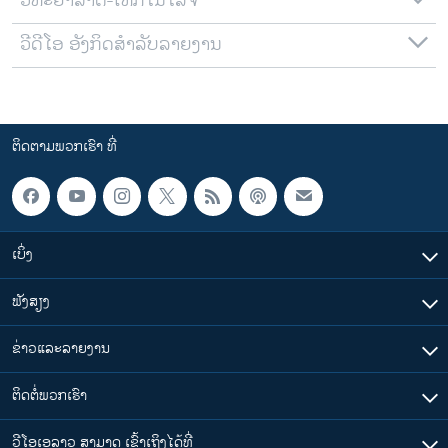
ວິທະຍາສາດ-ເທັກໂນໂລຈີ
ວີດີໂອ ອັງກິດສຳລັບລາຍງານ
ຕິດຕາມພວກເຮົາ ທີ່
ເບິ່ງ
ຟັງສຽງ
ຂ່າວແລະລາຍງານ
ຕິດຕໍ່ພວກເຮົາ
ວີໂອເອລາວ ສາມາດ ເຂົ້າເຖິງໄດ້ທີ່