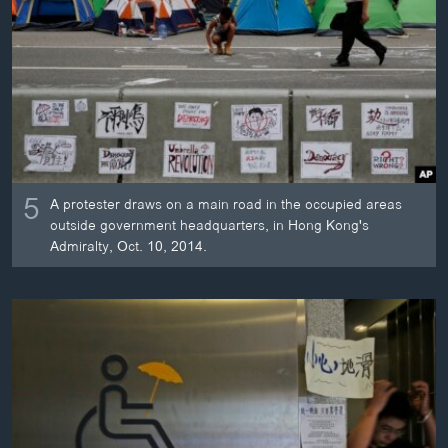
ວິທະຍາສາດ-ເທັກໂນໂລຈີ
ທຸລະກິດ
ພາສາອັງກິດ
ວີດີໂອ
ສຽງ
5
ລາຍການກະຈາຍສຽງ
A protester draws on a main road in the occupied areas
ຕິດຕາມພວກເຮົາ ທີ່
outside government headquarters, in Hong Kong's
ລາຍງານ
Admiralty, Oct. 10, 2014.
ພາສາຕ່າງໆ