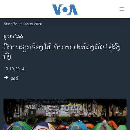
ລິ້ງ
ສຳຫລັບ
ເຂົ້າ
ວັນອາທິດ, 09 ສິງຫາ 2026
ຫາ
ໂຮມເພຈ
ຮູບສະໄລດ໌
ຂ້າມ
ລາວ
ມີການຮຽກຮ້ອງໃຫ້ ທຳການປະທ້ວງຕໍ່ໄປ ຢູ່ຮົງ
ຂ້າມ
ອາເມຣິກາ
ຂ້າມ
ກົງ
ໄປ
ການເລືອກຕັ້ງ ປະທານາທີບໍດີ ສະຫະລັດ 2024
ຫາ
10,10,2014
ຂ່າວ​ຈີນ
ຊອກ
ແຊຣ໌
ຄົ້ນ
ໂລກ
ເອເຊຍ
ອິດສະຫຼະພາບດ້ານການຂ່າວ
ຊີວິດຊາວລາວ
ຊຸມຊົນຊາວລາວ