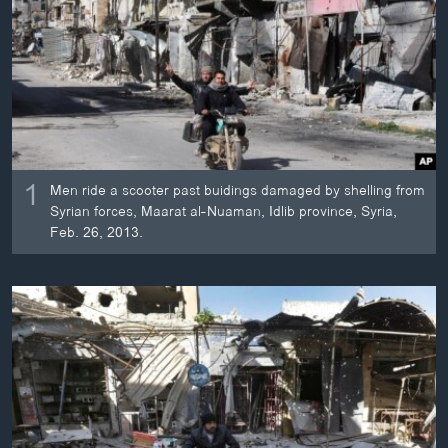
ວິທະຍາສາດ-ເທັກໂນໂລຈີ
ທຸລະກິດ
ພາສາອັງກິດ
ວີດີໂອ
ສຽງ
1
Men ride a scooter past buidings damaged by shelling from
ລາຍການກະຈາຍສຽງ
Syrian forces, Maarat al-Nuaman, Idlib province, Syria,
ຕິດຕາມພວກເຮົາ ທີ່
Feb. 26, 2013.
ລາຍງານ
ພາສາຕ່າງໆ