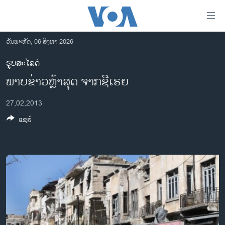
ລິ້ງ
ສຳຫລັບ
ເຂົ້າ
ວັນພະຫັດ, 06 ສິງຫາ 2026
ຫາ
ໂຮມເພຈ
ຮູບສະໄລດ໌
ຂ້າມ
ລາວ
ພາບຂ່າວຫຼ້າສຸດ ຈາກຊີເຣຍ
ຂ້າມ
ອາເມຣິກາ
ຂ້າມ
27,02,2013
ໄປ
ການເລືອກຕັ້ງ ປະທານາທີບໍດີ ສະຫະລັດ 2024
ຫາ
ແຊຣ໌
ຂ່າວ​ຈີນ
ຊອກ
ຄົ້ນ
ໂລກ
ເອເຊຍ
ອິດສະຫຼະພາບດ້ານການຂ່າວ
ຊີວິດຊາວລາວ
ຊຸມຊົນຊາວລາວ