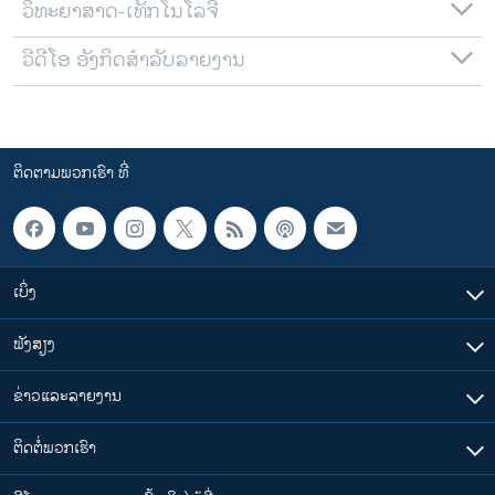
ວິທະຍາສາດ-ເທັກໂນໂລຈີ
ວີດີໂອ ອັງກິດສຳລັບລາຍງານ
ຕິດຕາມພວກເຮົາ ທີ່
ເບິ່ງ
ຟັງສຽງ
ຂ່າວແລະລາຍງານ
ຕິດຕໍ່ພວກເຮົາ