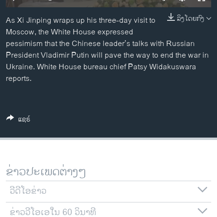
ວິທະຍາສາດ-ເທັກໂນໂລຈີ
ລິງໂດຍກົງ
As Xi Jinping wraps up his three-day visit to
ທຸລະກິດ
Moscow, the White House expressed
ພາສາອັງກິດ
pessimism that the Chinese leader’s talks with Russian
President Vladimir Putin will pave the way to end the war in
ວີດີໂອ
Ukraine. White House bureau chief Patsy Widakuswara
ສຽງ
reports.
ລາຍການກະຈາຍສຽງ
ຕິດຕາມພວກເຮົາ ທີ່
ລາຍງານ
ແຊຣ໌
ພາສາຕ່າງໆ
ຂ່າວປະເພດຕ່າງໆ
ວີດີໂອຂ່າວ
ຂ່າວວີໂອເອໃນ 60 ວິນາທີ