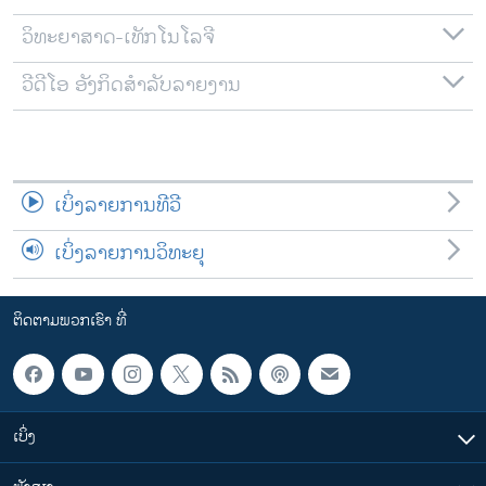
ວິທະຍາສາດ-ເທັກໂນໂລຈີ
ວີດີໂອ ອັງກິດສຳລັບລາຍງານ
ເບິ່ງລາຍການທີວີ
ເບິ່ງລາຍການວິທະຍຸ
ຕິດຕາມພວກເຮົາ ທີ່
ເບິ່ງ