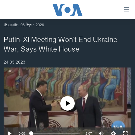
ລິ້ງ
ສຳຫລັບ
ເຂົ້າ
ວັນພະຫັດ, 06 ສິງຫາ 2026
ຫາ
ໂຮມເພຈ
Putin-Xi Meeting Won’t End Ukraine
ຂ້າມ
ລາວ
War, Says White House
ຂ້າມ
ອາເມຣິກາ
ຂ້າມ
24,03,2023
ໄປ
ການເລືອກຕັ້ງ ປະທານາທີບໍດີ ສະຫະລັດ 2024
ຫາ
ຂ່າວ​ຈີນ
ຊອກ
ຄົ້ນ
ໂລກ
ເອເຊຍ
No media source currently available
ອິດສະຫຼະພາບດ້ານການຂ່າວ
ຊີວິດຊາວລາວ
ຊຸມຊົນຊາວລາວ
0:00
2:07