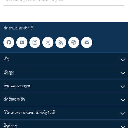
ຕິດຕາມພວກເຮົາ ທີ່
ເບິ່ງ
ຟັງສຽງ
ຂ່າວແລະລາຍງານ
ຕິດຕໍ່ພວກເຮົາ
ວີໂອເອລາວ ສາມາດ ເຂົ້າເຖິງໄດ້ທີ່
​ລິ້ງ​ຕ່າງໆ