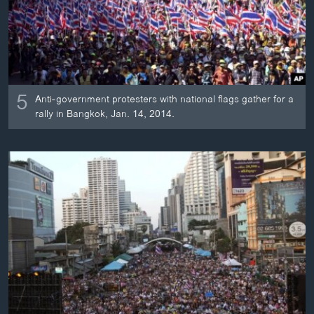
ວິທະຍາສາດ-ເທັກໂນໂລຈີ
ທຸລະກິດ
ພາສາອັງກິດ
ວີດີໂອ
5
Anti-government protesters with national flags gather for a
ສຽງ
rally in Bangkok, Jan. 14, 2014.
ລາຍການກະຈາຍສຽງ
ຕິດຕາມພວກເຮົາ ທີ່
ລາຍງານ
ພາສາຕ່າງໆ