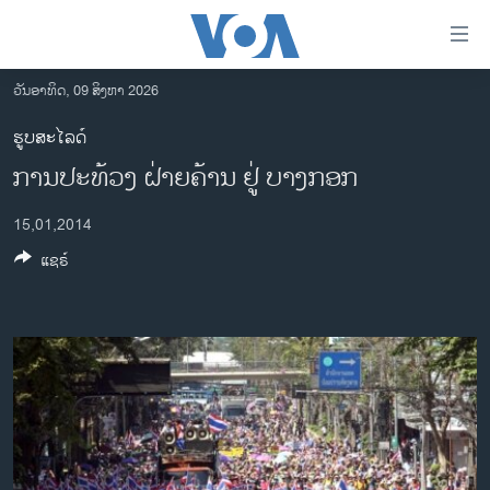
ລິ້ງ
ສຳຫລັບ
ເຂົ້າ
ວັນອາທິດ, 09 ສິງຫາ 2026
ຫາ
ໂຮມເພຈ
ຮູບສະໄລດ໌
ຂ້າມ
ລາວ
ການປະທ້ວງ ຝ່າຍຄ້ານ ຢູ່ ບາງກອກ
ຂ້າມ
ອາເມຣິກາ
ຂ້າມ
15,01,2014
ໄປ
ການເລືອກຕັ້ງ ປະທານາທີບໍດີ ສະຫະລັດ 2024
ຫາ
ແຊຣ໌
ຂ່າວ​ຈີນ
ຊອກ
ຄົ້ນ
ໂລກ
ເອເຊຍ
ອິດສະຫຼະພາບດ້ານການຂ່າວ
ຊີວິດຊາວລາວ
ຊຸມຊົນຊາວລາວ