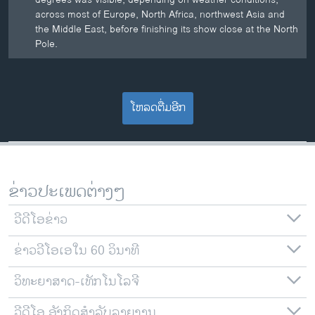
across most of Europe, North Africa, northwest Asia and
the Middle East, before finishing its show close at the North
Pole.
ໂຫລດຕື່ມອີກ
ຂ່າວປະເພດຕ່າງໆ
ວີດີໂອຂ່າວ
ຂ່າວວີໂອເອໃນ 60 ວິນາທີ
ວິທະຍາສາດ-ເທັກໂນໂລຈີ
ວີດີໂອ ອັງກິດສຳລັບລາຍງານ