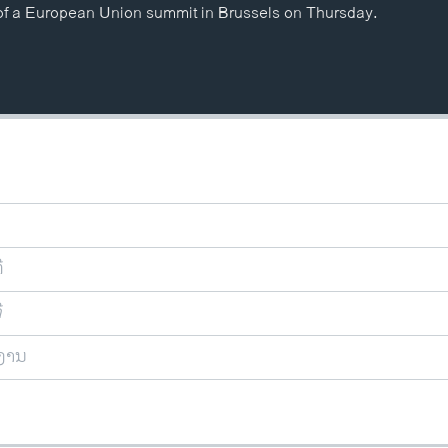
 of a European Union summit in Brussels on Thursday.
ີ
ີ
ຍງານ