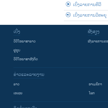
ເບິ່ງລາຍການທີວີ
ເບິ່ງລາຍການວິທະຍຸ
ເບິ່ງ
ຟັງສຽງ
ວີດີໂອພາສາລາວ
ຟັງລາຍການຂອງ
ຢູທູບ
ວີດີໂອພາສາອັງກິດ
ຂ່າວແລະລາຍງານ
ລາວ
ອາເມຣິກາ
ເອເຊຍ
ໂລກ