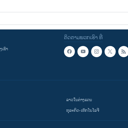
ຕິດຕາມພວກເຮົາ ທີ່
ເຮົາ
ລາວໃນຕ່າງແດນ
ທຸລະກິດ-ເທັກໂນໂລຈີ