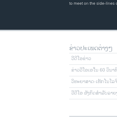
to meet on the side-lines
ຂ່າວປະເພດຕ່າງໆ
ວີດີໂອຂ່າວ
ຂ່າວວີໂອເອໃນ 60 ວິນາທ
ວິທະຍາສາດ-ເທັກໂນໂລຈ
ວີດີໂອ ອັງກິດສຳລັບລາ