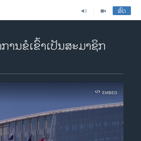
ສົດ
ັດການຂໍເຂົ້າເປັນສະມາຊິກ
EMBED