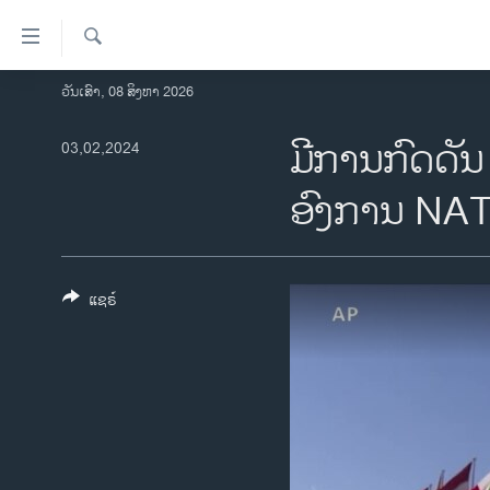
ລິ້ງ
ສຳຫລັບ
ເຂົ້າ
ຄົ້ນຫາ
ວັນເສົາ, 08 ສິງຫາ 2026
ໂຮມເພຈ
ຫາ
ລາວ
ມີການກົດດັນ 
03,02,2024
ຂ້າມ
ຂ້າມ
ອາເມຣິກາ
ອົງການ NAT
ຂ້າມ
ການເລືອກຕັ້ງ ປະທານາທີບໍດີ ສະຫະລັດ
ໄປ
2024
ຫາ
ຂ່າວ​ຈີນ
ຊອກ
ແຊຣ໌
ຄົ້ນ
ໂລກ
ເອເຊຍ
ອິດສະຫຼະພາບດ້ານການຂ່າວ
ຊີວິດຊາວລາວ
ຊຸມຊົນຊາວລາວ