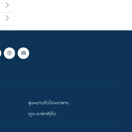
ສຸຂະພາບກັບວິທະຍາສາດ
ຮຽນ-ພາສາອັງກິດ