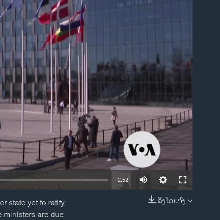
ble
2:52
ລິງໂດຍກົງ
state yet to ratify
EMBED
 ministers are due