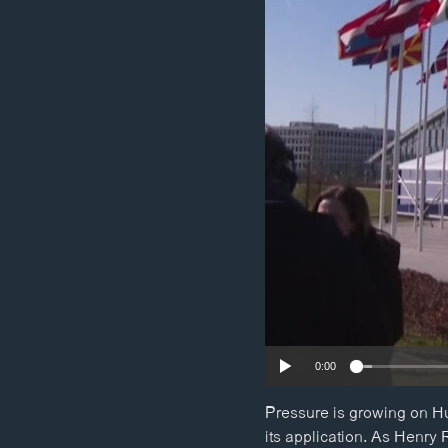
ວິທະຍາສາດ-ເທັກໂນໂລຈີ
ທຸລະກິດ
ພາສາອັງກິດ
ວີດີໂອ
ສຽງ
ລາຍການກະຈາຍສຽງ
ລາຍງານ
0:00
Pressure is growing on Hu
its application. As Henry