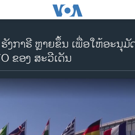
ຮັງກາຣີ ຫຼາຍຂຶ້ນ ເພື່ອໃຫ້ອະນຸມ
O ຂອງ ສະວີເດັນ