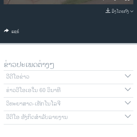
ວິທະຍາສາດ-ເທັກໂນໂລຈີ
ລິງໂດຍກົງ
ທຸລະກິດ
ພາສາອັງກິດ
ແຊຣ໌
ວີດີໂອ
ສຽງ
ລາຍການກະຈາຍສຽງ
ຂ່າວປະເພດຕ່າງໆ
ຕິດຕາມພວກເຮົາ ທີ່
ລາຍງານ
ວີດີໂອຂ່າວ
ຂ່າວວີໂອເອໃນ 60 ວິນາທີ
ພາສາຕ່າງໆ
ວິທະຍາສາດ-ເທັກໂນໂລຈີ
ວີດີໂອ ອັງກິດສຳລັບລາຍງານ