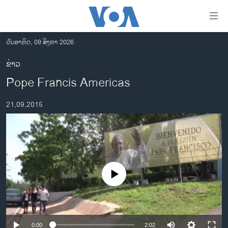
ລິ້ງ
ສຳຫລັບ
ເຂົ້າ
ວັນອາທິດ, 09 ສິງຫາ 2026
ຫາ
ໂຮມເພຈ
ຂ່າວ
ຂ້າມ
ລາວ
Pope Francis Americas
ຂ້າມ
ອາເມຣິກາ
ຂ້າມ
21,09,2015
ໄປ
ການເລືອກຕັ້ງ ປະທານາທີບໍດີ ສະຫະລັດ 2024
ຫາ
ຂ່າວ​ຈີນ
ຊອກ
ຄົ້ນ
ໂລກ
ເອເຊຍ
No media source currently available
ອິດສະຫຼະພາບດ້ານການຂ່າວ
ຊີວິດຊາວລາວ
ຊຸມຊົນຊາວລາວ
0:00
2:02