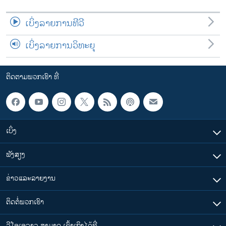
ເບິ່ງລາຍການທີວີ
ເບິ່ງລາຍການວິທະຍຸ
ຕິດຕາມພວກເຮົາ ທີ່
ເບິ່ງ
ຟັງສຽງ
ຂ່າວແລະລາຍງານ
ຕິດຕໍ່ພວກເຮົາ
ວີໂອເອລາວ ສາມາດ ເຂົ້າເຖິງໄດ້ທີ່