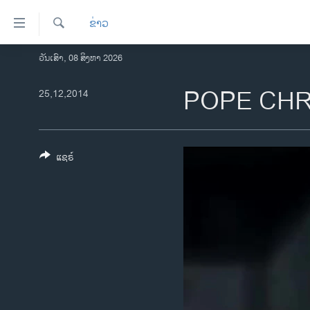
ລິ້ງ
ຂ່າວ
ສຳຫລັບ
ເຂົ້າ
ຄົ້ນຫາ
ວັນເສົາ, 08 ສິງຫາ 2026
ໂຮມເພຈ
ຫາ
ລາວ
POPE CHR
25,12,2014
ຂ້າມ
ຂ້າມ
ອາເມຣິກາ
ຂ້າມ
ການເລືອກຕັ້ງ ປະທານາທີບໍດີ ສະຫະລັດ
ໄປ
2024
ແຊຣ໌
ຫາ
ຂ່າວ​ຈີນ
ຊອກ
ຄົ້ນ
ໂລກ
ເອເຊຍ
ອິດສະຫຼະພາບດ້ານການຂ່າວ
ຊີວິດຊາວລາວ
ຊຸມຊົນຊາວລາວ