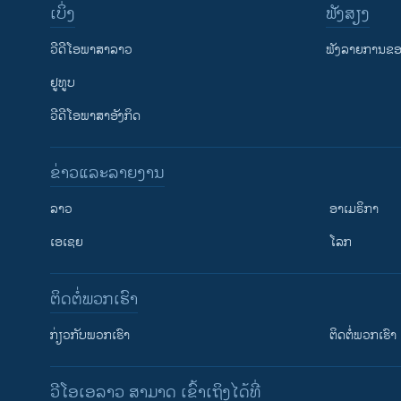
ເບິ່ງ
ຟັງສຽງ
ວີດີໂອພາສາລາວ
ຟັງລາຍການຂອງ
ຢູທູບ
ວີດີໂອພາສາອັງກິດ
ຂ່າວແລະລາຍງານ
ລາວ
ອາເມຣິກາ
ເອເຊຍ
ໂລກ
ຕິດຕໍ່ພວກເຮົາ
ກ່ຽວກັບພວກເຮົາ
ຕິດຕໍ່ພວກເຮົາ
ວີໂອເອລາວ ສາມາດ ເຂົ້າເຖິງໄດ້ທີ່