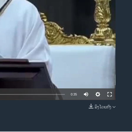
ble
0:35
ລິງໂດຍກົງ
EMBED