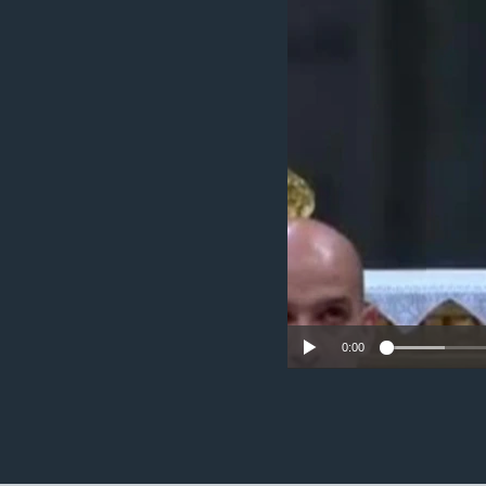
ວິທະຍາສາດ-ເທັກໂນໂລຈີ
ທຸລະກິດ
ພາສາອັງກິດ
ວີດີໂອ
ສຽງ
ລາຍການກະຈາຍສຽງ
ລາຍງານ
0:00