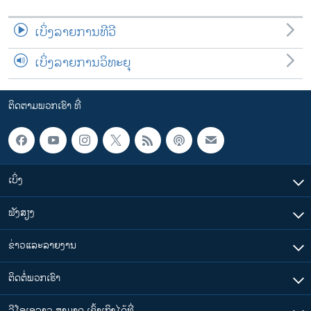
ເບິ່ງລາຍການທີວີ
ເບິ່ງລາຍການວິທະຍຸ
ຕິດຕາມພວກເຮົາ ທີ່
ເບິ່ງ
ຟັງສຽງ
ຂ່າວແລະລາຍງານ
ຕິດຕໍ່ພວກເຮົາ
ວີໂອເອລາວ ສາມາດ ເຂົ້າເຖິງໄດ້ທີ່