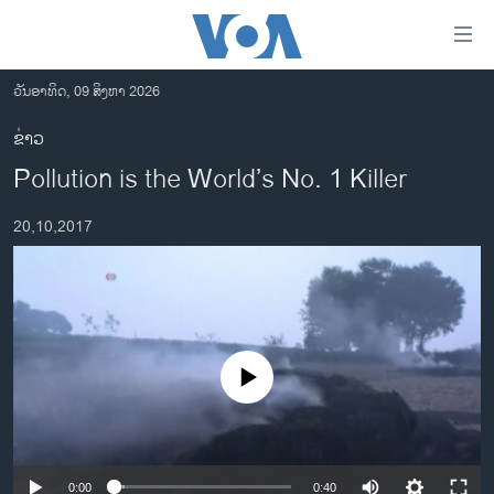
ລິ້ງ
ສຳຫລັບ
ເຂົ້າ
ວັນອາທິດ, 09 ສິງຫາ 2026
ຫາ
ໂຮມເພຈ
ຂ່າວ
ຂ້າມ
ລາວ
Pollution is the World’s No. 1 Killer
ຂ້າມ
ອາເມຣິກາ
ຂ້າມ
20,10,2017
ໄປ
ການເລືອກຕັ້ງ ປະທານາທີບໍດີ ສະຫະລັດ 2024
ຫາ
ຂ່າວ​ຈີນ
ຊອກ
ຄົ້ນ
ໂລກ
ເອເຊຍ
No media source currently available
ອິດສະຫຼະພາບດ້ານການຂ່າວ
ຊີວິດຊາວລາວ
ຊຸມຊົນຊາວລາວ
0:00
0:40