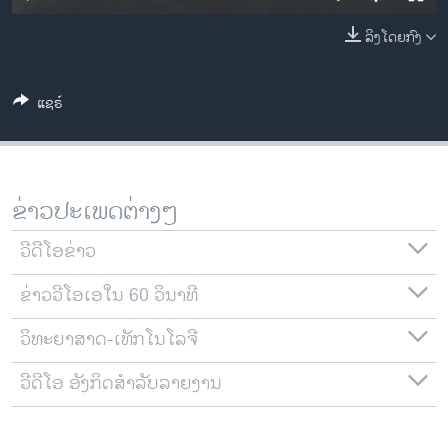
ວິທະຍາສາດ-ເທັກໂນໂລຈີ
ລິງໂດຍກົງ
ທຸລະກິດ
ພາສາອັງກິດ
ແຊຣ໌
ວີດີໂອ
ສຽງ
ລາຍການກະຈາຍສຽງ
ຂ່າວປະເພດຕ່າງໆ
ຕິດຕາມພວກເຮົາ ທີ່
ລາຍງານ
ວີດີໂອຂ່າວ
ຂ່າວວີໂອເອໃນ 60 ວິນາທີ
ພາສາຕ່າງໆ
ວິທະຍາສາດ-ເທັກໂນໂລຈີ
ວີດີໂອ ອັງກິດສຳລັບລາຍງານ