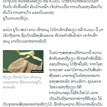
​ປັດ​ຈຸ​ບັນ​ນີ້ ຫົວ​ຂອງເຄືອປຽດ ຫລື Kudzu ​ໄດ້​ຖືກນໍາມາຜະ​ລິດ​ເປັນຢາ
ປິ່ນ​ປົວ ຄົນ​ຂີ້​ເຫລົ້າ ​ຄົນເມົາ​ເຫລົ້າ ​ເຈັບກ້າມ​ເນື້ອ ​ການ​ເດີນ​ຂອງເລືອດໃນ
ຫົວ​ໃຈ ການຫາຍ​ໃຈ ​ແລະ​ປົວ​ມະ​ເຮ​ງ
ຢູ່​ໃນ​ປະ​ເທດ​ຍີ່ປຸ່ນ.
​ແຕ່​ວ່າ ຢູ່​ໃນ​ ສ​ປປ ລາວ ​ເຜົ່າ​ຂະມຸ ໄດ້​ນໍາ​ເອົາ​ເຄືອປຽດ ຫລື Kudzu ​ນີ້​ ມາ​
ເຮັດຖົງພາ​ຍ ຊຶ່ງເປັນເຄື່ອງສິນລະປະ ​ຫັດຖະ​ກໍາອັນ​ລໍ້າ​ຄ່າ ປະ​ຈໍາ​ເຜົ່າ
ຂະມຸ ​ມາ​ເປັນ​ເວ​ລາ​ຫລາຍ​ພັນ​ປີ. ​
ໃນຫວ່າງ​ສອງ​ສາມ​ປີຜ່ານ​ມາ​ນີ້ ຄວາມ​
ສໍາຄັນຂອງຖົງ​ປຽດ​ ຫັດຖະ​ກໍາ​ອັນ​ລີ້​ລັບ
ຂອງເຜົ່າ​ຂະມຸ ​ໄດ້​ຖືກ​ຄົ້ນພົບ ຈາກ​ໂລກ
ພາຍ​ນອກ ແລະໄດ້ກາຍມາ​ເປັນ​ສີນ​ຄ້າ​
ສົ່ງ​ອອກ​ ມາຂາຍ​ຢູ່ໃນທ້ອງຕະຫລາດ​
ຖົງປຽດ ທີ່ຜເລິດໂດຍ ເຜົ່າຂະມຸ
ຂອງສະຫະລັດ ອາເມຣິກາ. ຄຸນ​ນະ​ປະ​
ປະເທດລາວ ທີ່ນໍາມາຂາຍຢູ່ໃນ
ໂຫຍ​ດ​ຂອງຖົງ​ປຽດ ​ກໍ​ຄື
ສະຫະລັດ
ການ​ນໍາ​ມາໝຸ​ນ​ໃຊ້ຄືນ​ໃໝ່​ໄດ້ ເພາະ​
ເປັນເປັນ​ຖົງພາຍ​ຕາ​ໜ່າງທີ່​ຍືດຍຸ່ນ ​ໃຊ້​
ບັນຈຸ​ຫລາຍ​ສິ່ງ​ຫລາຍ​ຢ່າງໜັກໆ​ໄດ້. ພື​ດທໍາ​ມະ​ຊາດ ທີ່​ນໍາມາ​ຜະລິດເປັນ​