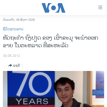
ລິ້ງ
ສຳຫລັບ
ເຂົ້າ
ວັນພະຫັດ, 06 ສິງຫາ 2026
ຫາ
ໂຮມເພຈ
ຊີວິດຊາວລາວ
ຂ້າມ
ລາວ
ຫັດຖະກໍາ ຖົງປຽດ ຂອງ ເຜົ່າຂະມຸ ຈະນໍາອອກ
ຂ້າມ
ອາເມຣິກາ
ຂາຍ ໃນຕະຫລາດ ທີ່ສະຫະລັດ
ຂ້າມ
ໄປ
ການເລືອກຕັ້ງ ປະທານາທີບໍດີ ສະຫະລັດ 2024
ຫາ
30,08,2012
ຂ່າວ​ຈີນ
ຊອກ
ແຊຣ໌
ຄົ້ນ
ໂລກ
ເອເຊຍ
ອິດສະຫຼະພາບດ້ານການຂ່າວ
ຊີວິດຊາວລາວ
ຊຸມຊົນຊາວລາວ