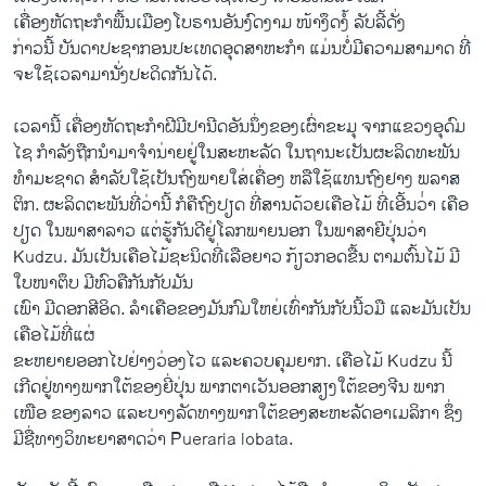
ເຄື່ອງຫັດຖະກໍາພື້ນເມືອງ​ໂບຣານອັນ​ງົດ​ງາມ ໜ້າ​ງຶດ​ງໍ້ ລັບ​ລີ້ດັ່ງ
ກ່າວ​ນີ້ ບັນດາປະ​ຊາກ​ອນປະເທດ​ອຸດສາຫະກໍາ ​ແມ່ນ​ບໍ່​ມີ​ຄວາມ​ສາມາດ ​ທີ່​
ຈະໃຊ້​ເວລາ​ມາ​ນັ່ງ​ປະດິດ​ກັນ​ໄດ້​.
​ເວລາ​ນີ້ ​ເຄື່ອງ​ຫັດຖະ​ກໍາ​ຝີ​ມີ​ປານີດ​ອັນ​ນຶ່ງ​ຂອງ​ເຜົ່າ​ຂະມຸ ຈາກ​ແຂ​ວງອຸດົມ
ໄຊ ກໍາລັງ​ຖືກນໍາ​ມາ​ຈໍາ​ນ່າຍຢູ່​ໃນ​ສະຫະລັດ ​ໃນ​ຖານະ​ເປັນ​ຜະລິດ​ທະ​ພັນ​
ທໍາ​ມະ​ຊາດ ສໍາລັບ​ໃຊ້ເປັນຖົງພາຍ​ໃສ່​ເຄື່ອງ ຫລືໃຊ້ແທນ​ຖົງຢາງ ພລາສ
ຕິກ. ຜະລິດ​ຕະພັນ​ທີ່​ວ່າ​ນີ້ ກໍ​ຄື​ຖົງ​ປຽດ ທີ່​ສານ​ດ້ວຍເຄືອ​ໄມ້ ທີ່​ເອີ້ນ​ວ່່າ ເຄືອ​
ປຽດ ໃນພາສາ​ລາວ ແຕ່​ຮູ້​ກັນ​ດີ​ຢູ່​ໂລກ​ພາຍ​ນອກ​ ໃນພາສາຍີ​ປຸ່ນວ່າ
Kudzu. ​ມັນເປັນ​ເຄືອ​ໄມ້ຊະ​ນິດ​ທີ່ເລືອຍາວ ກ້ຽວ​ກອດ​ຂື້ນ ຕາມຕົ້ນ​ໄມ້ ມີ
ໃບໜາ​ຕຶບ ​ມີ​ຫົວ​ຄື​ກັນ​ກັບມັນ
​ເພົາ ມີດ​ອກສີອິດ. ​ລໍາ​ເຄືອຂອງ​ມັນ​ກົມ​ໃຫຍ່​ເທົ່າ​ກັນກັບ​ນີ້ວມື ​ແລະ​ມັນ​ເປັນ​
ເຄືອໄມ້​ທີ່ແຜ່
ຂະຫຍາຍ​ອອກ​ໄປຢ່າງ​ວ່ອງ​ໄວ ແລະຄວບ​ຄຸ​ມຍາກ. ​ເຄືອ​ໄມ້ Kudzu ນີ້ ​
ເກີດຢູ່​ທາງພາກ​ໃຕ້​ຂອງຍີ່ປຸ່ນ ​ພາກ​ຕາ​ເວັນ​ອອກສຽງ​ໃຕ້​ຂອງຈີນ ພາກ​
ເໜືອ ຂອງ​ລາວ ແລະບາງລັດທາງພາກ​ໃຕ້ຂອງສະຫະລັດອາ​ເມ​ລິ​ກາ ​ຊຶ່ງ
ມີ​ຊື່ທາງ​ວິທະຍາສາດວ່າ Pueraria lobata.