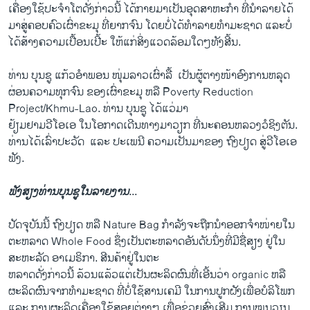
ເຄື່ອງໃຊ້ປະ​ຈໍາໂຕດັ່ງກ່າວ​ນີ້ ​ໄດ້​ກາຍ​ມາເປັນ​ອຸດສາຫະກໍາ ທີ່​ນໍາ​ລາຍ​ໄດ້​
ມາ​ສູ່​ຄອບຄົວ​ເຜົ່າ​ຂະມຸ​ ທີ່​ຍາກຈົນ ໂດຍບໍ່ໄດ້​ທໍາລາຍທໍາ​ມະ​ຊາດ ແລະບໍ່​
ໄດ້ສ້າງ​ຄວາມ​ເປື້ອນເປີ້ະ ​ໃຫ້ແກ່ສິ່ງ​ແວດ​ລ້ອມໃດໆທັງ​ສີ້​ນ​. ​
​ທ່ານ ບຸ​ນຊູ ​ແກ້ວອໍາພອນ ໜຸ່ມ​ລາວ​ເຜົ່າ​ລື້ ​ ​ເປັນຜູ້​ຕາງໜ້າອົງການຫລຸດ​
ຜ່ອນ​ຄວາມທຸກ​ຈົນ ຂອງ​ເຜົ່າ​ຂະມຸ ຫລື Poverty Reduction
Project/Khmu-Lao. ທ່ານ ບຸນ​ຊູ ໄດ້ແວ່​ມາ
​ຢ້ຽມຢາມວີ​ໂອ​ເອ ​ໃນ​ໂອກາດ​ເດີນທາງ​ມາ​ວຽກ ທີ່ນະຄອນຫລວງວໍ​ຊິງ​ຕັນ. ​
ທ່ານໄດ້ເລົ່າ​ປະວັດ ​ ​ແລະ​ ປະ​ເພນີ ຄວາມ​ເປັນ​ມາຂອງ ຖົງ​ປຽດ ສູ່​ວີໂອເອ
ຟັງ.
ຟັງສຽງທ່ານບຸນຊູໃນລາຍງານ
...
ປັດຈຸ​ບັນ​ນີ້ ຖົງ​ປຽດ ຫລື Nature Bag ກໍາລັງ​ຈະຖືກ​ນໍາອອກຈໍາ​ໜ່າຍ​ໃນ
ຕະຫລາດ Whole Food ຊຶ່ງ​ເປັນຕະຫລາດ​ອັນ​ດັບ​ນຶ່ງທີ່​ມີ​ຊື່​ສຽງ ​ຢູ່​ໃນ
ສະຫະລັດ ອາ​ເມ​ຣິກາ. ສີນ​ຄ້າ​ຢູ່​ໃນຕະ
ຫລາດດັ່ງກ່າວ​ນີ້ ລ້ວນ​ແລ້ວ​ແຕ່​ເປັນຜະລິດ​ຜົນທີ່​ເອີ້ນ​ວ່າ organic ຫລື​
ຜະລິດຜົນຈາກ​ທໍາ​ມະ​ຊາດ ​ທີ່ບໍ່ໃຊ້​ສານ​ເຄມີ​ ໃນ​ການ​ປູກຝັງ​ເພື່ອບໍລິ​ໂພ​ກ ​
ແລະ ການ​ຜະລິດ​ເຄື່ອງໃຊ້ສອຍຕ່າງໆ ​ເພື່ອ​ຊ່ວຍສົ່ງ​ເສີມ ການ​ໝູນວຽນ​