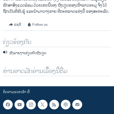
ຮັກສາ​ສິ່ງ​ແວດລ້ອມ.ດ້ວຍ​ເຫດ​ນີ້​ເອງ ຖົງ​ປຽດຂອງ​ເຜົ່າລາວ​ຂະມຸ ຈຶ່ງ​ໄດ້​
ຖືກ​ເປັນ​ທີ່​ຮັບ​ຮູ້ ​ແລະ​ນໍາ​ມາວ​າງຂາຍ ທີ່​ຕະຫລາດແຫ່ງ​ນີ້ ຂອງ​ສະຫະລັດ.
ແຊຣ໌
Follow us
ກ່ຽວຂ້ອງກັນ
ຟັງລາຍງານກ່ຽວກັບຖົງປຽດ
ທ່ານອາດມັກອ່ານເລື້ອງນີ້ຕື່ມ
ຕິດຕາມພວກເຮົາ ທີ່