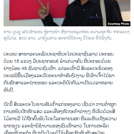
ວິທະຍາສາດ-ເທັກໂນໂລຈີ
ທຸລະກິດ
ພາສາອັງກິດ
ທ່ານ ບູນຊູ ແກ້ວອໍາພອນ ຜູ້ຕາງໜ້າ ອົງການຫລຸດຜ່ອນ ຄວາມທຸກຈົນ ຈາກແຂວງ
ວີດີໂອ
ອຸດົມໄຊ, ສປປ ລາວ, ມາຢ້ຽມຢາມ ສະຖານີວິທະຍຸ ວີໂອເອ ທີ່ວໍຊິງຕັນ.
ສຽງ
ປະ​ເທດ ສາທາລະນະລັດປະຊາທິປະໄຕປະຊາຊົນ​ລາວ ປະກອບ
ລາຍການກະຈາຍສຽງ
​ດ້ວຍ 18 ​ແຂວງ ມີ​ປະຊາກອນ6 ລ້ານ​ກ່ວາ​ຄົນ ທີ່ປະກອບ​ດ້ວຍ
ຕິດຕາມພວກເຮົາ ທີ່
ຢ່າງ​ນ້ອຍ 48 ​ຊົນຊາດຊົນເຜົ່າ.​ ​ແຕ່ລ​ະ​ເຜົ່າມີ ສິນລະປະຮິດຄອງ​
ລາຍງານ
ປະ​ເພນີພື້ນເມືອງແລະວັດ​ທະ​ນາ​ທໍ​າອັນງົດງາ​ມ ​ທີ່​ເຂົາ​ເຈົ້າໄດ້ພາ
ກັນຮັກສາແລະ​ຖ່າຍທອດ ແລະປະຕິບັດກັນ​ມາເປັນ​ເວລາ​ຫລາຍ
ພັນ​ປີ.
ພາສາຕ່າງໆ
ບັດ​ນີ້ ສິນ​ລະ​ປະໂບຮານອັນ​ເກົ່າ​ແກ່ຂອງ​ລາວ ເຊັ່ນວ່າ ການ​ຕໍ່າຫູກ
ການຫຍິບ​ປັກທັກ​ແສ່ວ ​ແລະເຄື່ອງຫັດຖະ​ກໍາ​ຕ່າງໆ ​ທີ່​ເຮັດ​ດ້ວຍສີ
​ໄມ້ລາຍ​ມື​ ໄດ້ຖືກ​ຄົ້ນພົບໂດຍ​ໂລກ​ພາຍນອກ ທີ່​ແລ​ເຫັນ​ເຖິງຄວາມ
ພາກພຽນ​ ແລະ​ຊໍານິຊໍານານຂອງ​ຊົນ​ເຜົ່າ​ລາວ ໃນ​ການ​ຜະລິດ
​ເຄື່ອງຫັດຖະ​ກໍາ ​ທີ່​ປານີດ​ໂດຍບໍ່​ໃຊ້​ເຄື່ອງ​ຈັກອັນທັນສະໄໝ. ​