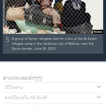
ວິທະຍາສາດ-ເທັກໂນໂລຈີ
ທຸລະກິດ
ພາສາອັງກິດ
ວີດີໂອ
5
ສຽງ
A group of Syrian refugees wait for a bus at the Al-Zaatri
refugee camp in the Jordanian city of Mafraq, near the
ລາຍການກະຈາຍສຽງ
Syrian border, June 25, 2013.
ຕິດຕາມພວກເຮົາ ທີ່
ລາຍງານ
ພາສາຕ່າງໆ
ຂ່າວປະເພດຕ່າງໆ
ວີດີໂອຂ່າວ
ຂ່າວວີໂອເອໃນ 60 ວິນາທີ