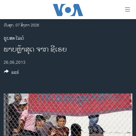
ລິ້ງ
ສຳຫລັບ
ເຂົ້າ
ວັນສຸກ, 07 ສິງຫາ 2026
ຫາ
ໂຮມເພຈ
ຮູບສະໄລດ໌
ຂ້າມ
ລາວ
ພາບຫຼ້າສຸດ ຈາກ ຊີເຣຍ
ຂ້າມ
ອາເມຣິກາ
ຂ້າມ
26,06,2013
ໄປ
ການເລືອກຕັ້ງ ປະທານາທີບໍດີ ສະຫະລັດ 2024
ຫາ
ແຊຣ໌
ຂ່າວ​ຈີນ
ຊອກ
ຄົ້ນ
ໂລກ
ເອເຊຍ
ອິດສະຫຼະພາບດ້ານການຂ່າວ
ຊີວິດຊາວລາວ
ຊຸມຊົນຊາວລາວ