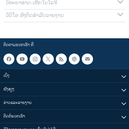
ວິທະຍາສາດ-ເທັກໂນໂລຈີ
ວີດີໂອ ອັງກິດສຳລັບລາຍງານ
ຕິດຕາມພວກເຮົາ ທີ່
ເບິ່ງ
ຟັງສຽງ
ຂ່າວແລະລາຍງານ
ຕິດຕໍ່ພວກເຮົາ