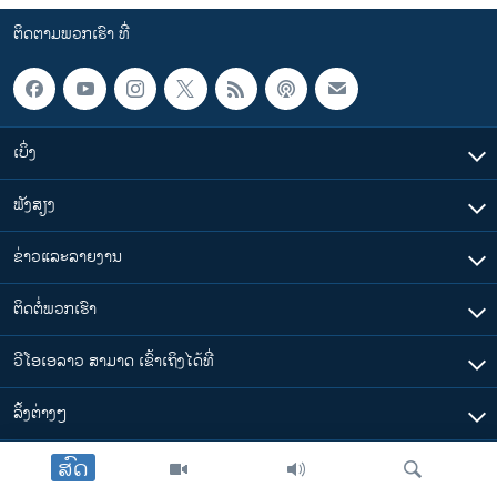
ຕິດຕາມພວກເຮົາ ທີ່
ເບິ່ງ
ຟັງສຽງ
ຂ່າວແລະລາຍງານ
ຕິດຕໍ່ພວກເຮົາ
ວີໂອເອລາວ ສາມາດ ເຂົ້າເຖິງໄດ້ທີ່
​ລິ້ງ​ຕ່າງໆ
ສົດ
ຕາມເວລາໃນລາວ