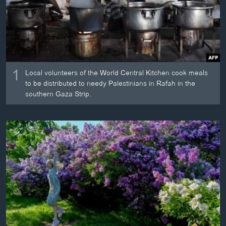
ວິທະຍາສາດ-ເທັກໂນໂລຈີ
ທຸລະກິດ
ພາສາອັງກິດ
ວີດີໂອ
1
Local volunteers of the World Central Kitchen cook meals
ສຽງ
to be distributed to needy Palestinians in Rafah in the
southern Gaza Strip.
ລາຍການກະຈາຍສຽງ
ຕິດຕາມພວກເຮົາ ທີ່
ລາຍງານ
ພາສາຕ່າງໆ