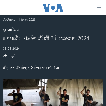
ລິ້ງ
ສຳຫລັບ
ເຂົ້າ
ວັນອັງຄານ, 11 ສິງຫາ 2026
ຫາ
ໂຮມເພຈ
ຮູບສະໄລດ໌
ຂ້າມ
ລາວ
ພາບເດັ່ນ ປະຈຳ ວັນທີ 3 ພຶດສະພາ 2024
ຂ້າມ
ອາເມຣິກາ
ຂ້າມ
05,05,2024
ໄປ
ການເລືອກຕັ້ງ ປະທານາທີບໍດີ ສະຫະລັດ 2024
ຫາ
ແຊຣ໌
ຂ່າວ​ຈີນ
ຊອກ
ຄົ້ນ
ໂລກ
ເບິ່ງພາບເດັ່ນຕ່າງໆໃນຂ່າວ ຈາກທົ່ວໂລກ.
ເອເຊຍ
ອິດສະຫຼະພາບດ້ານການຂ່າວ
ຊີວິດຊາວລາວ
ຊຸມຊົນຊາວລາວ