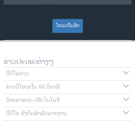
ໂຫລດຕື່ມອີກ
ຂ່າວປະເພດຕ່າງໆ
ວີດີໂອຂ່າວ
ຂ່າວວີໂອເອໃນ 60 ວິນາທີ
ວິທະຍາສາດ-ເທັກໂນໂລຈີ
ວີດີໂອ ອັງກິດສຳລັບລາຍງານ