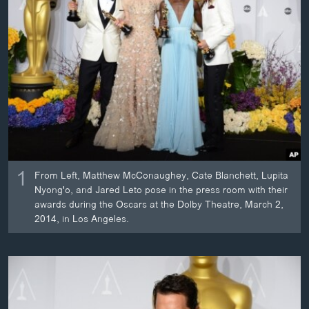
ວິທະຍາສາດ-ເທັກໂນໂລຈີ
ທຸລະກິດ
ພາສາອັງກິດ
ວີດີໂອ
ສຽງ
ລາຍການກະຈາຍສຽງ
ຕິດຕາມພວກເຮົາ ທີ່
ລາຍງານ
1
From Left, Matthew McConaughey, Cate Blanchett, Lupita
Nyong'o, and Jared Leto pose in the press room with their
awards during the Oscars at the Dolby Theatre, March 2,
ພາສາຕ່າງໆ
2014, in Los Angeles.