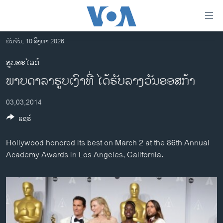
ລິ້ງ
ສຳຫລັບ
ເຂົ້າ
ວັນຈັນ, 10 ສິງຫາ 2026
ຫາ
ໂຮມເພຈ
ຮູບສະໄລດ໌
ຂ້າມ
ລາວ
ພາບດາລາຮູບເງົາທີ່ ໄດ້ຮັບລາງວັນອອສກ້າ
ຂ້າມ
ອາເມຣິກາ
ຂ້າມ
03,03,2014
ໄປ
ການເລືອກຕັ້ງ ປະທານາທີບໍດີ ສະຫະລັດ 2024
ຫາ
ແຊຣ໌
ຂ່າວ​ຈີນ
ຊອກ
ຄົ້ນ
ໂລກ
Hollywood honored its best on March 2 at the 86th Annual
Academy Awards in Los Angeles, California.
ເອເຊຍ
ອິດສະຫຼະພາບດ້ານການຂ່າວ
ຊີວິດຊາວລາວ
ຊຸມຊົນຊາວລາວ