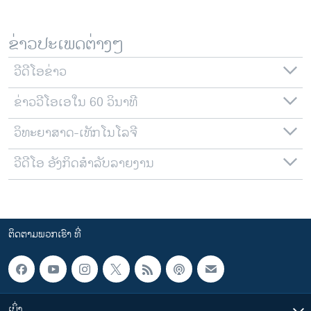
ຂ່າວປະເພດຕ່າງໆ
ວີດີໂອຂ່າວ
ຂ່າວວີໂອເອໃນ 60 ວິນາທີ
ວິທະຍາສາດ-ເທັກໂນໂລຈີ
ວີດີໂອ ອັງກິດສຳລັບລາຍງານ
ຕິດຕາມພວກເຮົາ ທີ່
ເບິ່ງ