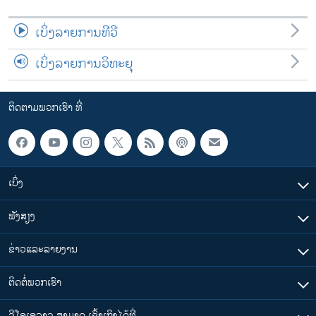
ເບິ່ງລາຍການທີວີ
ເບິ່ງລາຍການວິທະຍຸ
ຕິດຕາມພວກເຮົາ ທີ່
ເບິ່ງ
ຟັງສຽງ
ຂ່າວແລະລາຍງານ
ຕິດຕໍ່ພວກເຮົາ
ວີໂອເອລາວ ສາມາດ ເຂົ້າເຖິງໄດ້ທີ່