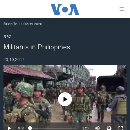
ລິ້ງ
ສຳຫລັບ
ເຂົ້າ
ວັນອາທິດ, 09 ສິງຫາ 2026
ຫາ
ໂຮມເພຈ
ຂ່າວ
ຂ້າມ
ລາວ
Militants in Philippines
ຂ້າມ
ອາເມຣິກາ
ຂ້າມ
23,10,2017
ໄປ
ການເລືອກຕັ້ງ ປະທານາທີບໍດີ ສະຫະລັດ 2024
ຫາ
ຂ່າວ​ຈີນ
ຊອກ
ຄົ້ນ
ໂລກ
ເອເຊຍ
No media source currently available
ອິດສະຫຼະພາບດ້ານການຂ່າວ
ຊີວິດຊາວລາວ
ຊຸມຊົນຊາວລາວ
0:00
2:20