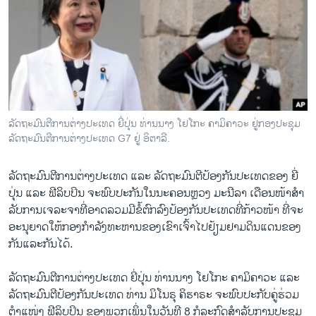
ວິທະຍາສາດ-ເທັກໂນໂລຈີ
ທຸລະກິດ
ພາສາອັງກິດ
ວີດີໂອ
ສຽງ
ລັດຖະມົນຕີການຕ່າງປະເທດ ຍີ່ປຸ່ນ ທ່ານນາງ ໂຢໂກະ ຄາມິຄາວະ ຢູ່ກອງ​ປະ​ຊຸມ
ລັດ​ຖະ​ມົນ​ຕີ​ການ​ຕ່າງ​ປະ​ເທດ G7 ຢູ່ ອິ​ຕາ​ລີ.
ລາຍການກະຈາຍສຽງ
ຕິດຕາມພວກເຮົາ ທີ່
ລາຍງານ
ລັດ​ຖະ​ມົນ​ຕີ​ການ​ຕ່າງ​ປະ​ເທດ ແລະ ລັດ​ຖະ​ມົນ​ຕີປ້ອງ​ກັນ​ປະ​ເທດ​ຂອງ ຍີ່​
ປຸ່ນ ແລະ ຟີ​ລິບ​ປິນ ຈະ​ພົບ​ປະ​ກັນ​ໃນ​ນະ​ຄອນຫຼວງ ມະ​ນີ​ລາ ເດືອນ​ໜ້າ​ສຳ​
ລັບ​ການ​ເຈ​ລະ​ຈາ​ທີ່​ອາດ​ລວມ​ມີ​ຂໍ້​ຕົກ​ລົງ​ປ້ອງ​ກັນ​ປະ​ເທດ​ທີ່​ກ້າວ​ໜ້າ ທີ່​ຈະ​
ພາສາຕ່າງໆ
ອະ​ນຸ​ຍາດ​ໃຫ້​ກອງ​ກຳ​ລັງ​ທະ​ຫານ​ຂອງ​ເຂົາ​ເຈົ້າ​ໄປ​ຢ້ຽມ​ຢາມ​ດິນ​ແດນ​ຂອງ​
ກັນ​ແລະ​ກັນ​ໄດ້.
ລັດ​ຖະ​ມົນ​ຕີ​ການ​ຕ່າງ​ປະ​ເທດ ຍີ່​ປຸ່ນ ທ່ານ​ນາງ ໂຢ​ໂກະ ຄາ​ມິ​ຄາ​ວະ ແລະ
ລັດ​ຖະ​ມົນ​ຕີ​ປ້ອງ​ກັນ​ປະ​ເທດ ທ່ານ ມິ​ໂນ​ຣຸ ຄິ​ຮາ​ຣະ ຈະ​ພົບ​ປະ​ກັບ​ຄູ່​ຮ່​ວມ​
ຕຳ​ແໜ່ງ​ ຟີ​ລິບ​ປິນ ຂອງ​ພວກ​ເພິ່ນ​ໃນ​ວັນ​ທີ 8 ກໍ​ລະ​ກົດ​ສຳ​ລັບ​ການ​ປະ​ຊຸມ​