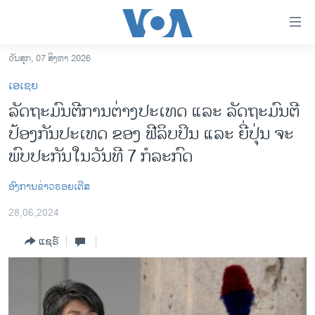
ລິ້ງ
ສຳຫລັບ
ເຂົ້າ
ວັນສຸກ, 07 ສິງຫາ 2026
ຫາ
ໂຮມເພຈ
ເອເຊຍ
ຂ້າມ
ລາວ
ລັດ​ຖະ​ມົນ​ຕີ​ການ​ຕ່າງ​ປະ​ເທດ ແລະ ລັດ​ຖະ​ມົນ​ຕີ​
ຂ້າມ
ອາເມຣິກາ
ປ້ອງ​ກັ​ນ​ປະ​ເທດ ຂອງ ຟີ​ລິບ​ປິນ ແລະ ຍີ່​ປຸ່ນ ຈະ​
ຂ້າມ
ໄປ
ການເລືອກຕັ້ງ ປະທານາທີບໍດີ ສະຫະລັດ 2024
ພົບ​ປະ​ກັນ​ໃນ​ວັນ​ທີ 7 ກໍ​ລະ​ກົດ
ຫາ
ຂ່າວ​ຈີນ
ຊອກ
ອົງການຂ່າວຣອຍເຕີສ
ຄົ້ນ
ໂລກ
28,06,2024
ເອເຊຍ
ແຊຣ໌
ອິດສະຫຼະພາບດ້ານການຂ່າວ
ຊີວິດຊາວລາວ
ຊຸມຊົນຊາວລາວ