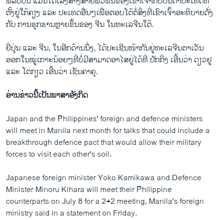
ຟີ​ລິບ​ປິນ ແມ່ນ​ໄດ້​ເລັ່ງ​ສ້າງ​ສາຍ​ພົວ​ພັນ​ຂອງ​ເຂົາ​ເຈົ້າ​ກັບ​ບັນ​ດາ​ປະ​ເທດ​ທີ່​
ຕັ້ງ​ຢູ່​ໃກ້​ຄຽງ ແລະ ປະ​ເທດ​ອື່ນໆ​ເພື່ອ​ຕອບ​ໂຕ້​ຕໍ່​ສິ່ງ​ທີ່​ເຂົາ​ເຈົ້າ​ອະ​ທິ​ບາຍ​ດັ່ງ​
ກັບ ການ​ຮຸກ​ຮານ​ຫຼາຍ​ຂຶ້ນ​ຂອງ ຈີນ ໃນ​ທ​ະ​ເລ​ຈີນ​ໃຕ້.
ຍີ່​ປຸ່ນ ແລະ ຈີນ, ໃນ​ອີກ​ດ້ານ​ນຶ່ງ, ໄດ້​ປະ​ເຊີນ​ໜ້າ​ກັນ​ຢູ່​ທະ​ເລ​ຈີນ​ຕາ​ເວັນ​
ອອກ​ໃນ​ໝູ່​ເກາະ​ນ້ອຍໆ​ທີ່ບໍ່​ມີ​ສາ​ມາດ​ອາ​ໄສ​ຢູ່​ໄດ້​ທີ່​ ປັກ​ກິ່ງ ເອີ້ນ​ວ່າ ດຽວ​ຢູ
ແລະ ໂຕ​ກຽວ ເອີ້ນ​ວ່າ ເຊັນ​ຄາ​ຄຸ.
ອ່ານ​ຂ່າວນີ້​ເປັນ​ພາ​ສາ​ອັງ​ກິດ
Japan and the Philippines' foreign and defence ministers
will meet in Manila next month for talks that could include a
breakthrough defence pact that would allow their military
forces to visit each other's soil.
Japanese foreign minister Yoko Kamikawa and Defence
Minister Minoru Kihara will meet their Philippine
counterparts on July 8 for a 2+2 meeting, Manila's foreign
ministry said in a statement on Friday.