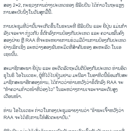
ສອງ​ 2+2, ກະ​ຊວງ​ການ​ຕ່າງ​ປະ​ເທດ​ຂອງ​ ຟີ​ລິບ​ປິນ ໄດ້​ກ່າວ​ໃນ​ຖະ​ແຫຼງ​
ການ​ສະ​ບັບ​ນຶ່ງ​ໃນ​ວັນ​ສຸກມື້ນີ້.
ການ​ປະ​ຊຸມ​ທີ່​ວ່າ​ນັ້ນ​ຈະ​ເກີດ​ຂຶ້ນ​ໃນ​ຂະ​ນະ​ທີ່ ຟີ​ລິບ​ປິນ ແລະ ຍີ່​ປຸ່ນ ແມ່ນ​ກຳ​
ລັງ​ເຈ​ລະ​ຈາ ກ່ຽວ​ກັບ ຂໍ້​ຕົກ​ລົງ​ການ​ປ້ອງ​ກັນ​ປະ​ເທດ ແລະ ຄວາມ​ໝັ້ນ​ຄົງ​
ສອງ​ຝ່າຍ ຫຼື RAA ທີ່​ຈະ​ຂະ​ຫຍາຍ​ການ​ຮ່ວມ​ມື​ດ້ານ​ການ​ປ້ອງ​ກັນ​ປະ​ເທດ​
ຢ່າງ​ເລິກ​ເຊິ່ງ ລະ​ຫວ່າງ​ສອງ​ພັນ​ທະ​ມິດ​ທີ່​ສຳ​ຄັນ​ຂອງ ສະ​ຫະ​ລັດ ໃນ​ເອ​
ເຊຍນັ້ນ.
ສະ​ມາ​ຊິກ​ສະ​ພາ ຍີ່​ປຸ່ນ ແລະ ອະ​ດີດ​ລັດ​ຖະ​ມົນ​ຕີ​ປ້ອງ​ກັນ​ປະ​ເທດ ທ່ານອິດ​
ຊຸ​ໂນ​ຣິ ໂອ​ໂນ​ເດ​ຣະ, ຜູ້​ທີ່​ໄດ້​ໄປ​ຢ້ຽມ​ຢາມ ມະ​ນີ​ລາ ໃນ​ອາ​ທິດ​ນີ້​ພ້ອມ​ກັບ​ສະ​
ມາ​ຊິກ​ສະ​ພາ​ອີກ​ສອງ​ທ່ານ, ໄດ້​ກ່າວ​ວ່າ​ທ່ານ​ຫວັງ​ວ່າ​ຂໍ້​ຕົກ​ລົງ RAA ຈະ
“ທຳ​ຄວາມ​ກ້າວ​ໜ້າ​ທີ່​ວ່ອງ​ໄວ” ໃນ​ລະ​ຫວ່າງ​ການ​ເຈ​ລະ​ຈາ​ລະ​ດັບ​ສູງ​
ເດືອນ​ໜ້າ.
ທ່າ​ນ ໂອ​ໂນ​ເດ​ຣະ ກ່າວ​ໃນ​ກອງ​ປະ​ຊຸມ​ລາຍ​ງານ​ວ່າ “ຂ້າ​ພະ​ເຈົ້າ​ຫວັງ​ວ່າ
RAA ຈະ​ໄດ້​ຮັບ​ການໃຫ້​ສັດ​ຕະ​ຍາ​ບັນ.”